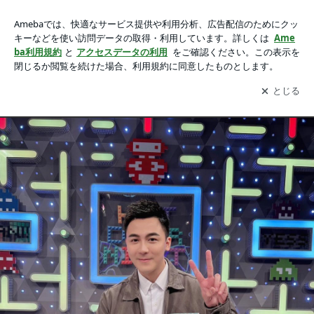
【專題報導】從服飾員工到批發體系總監 尚霆興業陳祥宇走出
【專題報導】從服飾員工到批發體系總監 尚霆興業陳祥宇走出屬於自己的商業之路
屬於自己的商業之路の画像 4枚中3枚目