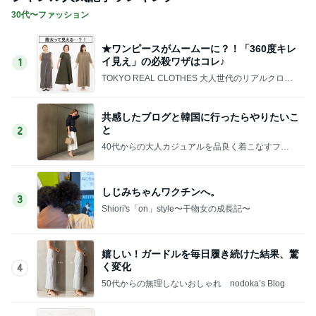
30代〜ファッション
★ワンピースがムームーに？！「360度キレ
イ見え」の必殺ワザはコレ♪
1
TOKYO REAL CLOTHES 大人世代のリアルクロー
ズ
共感したブログと韓国に行ったらやりたいこ
と
2
40代からの大人カジュアルを品良く着こなすファ
ッションブログ
しじみちゃんワクチンへ。
3
Shiori's「on」style〜干物女の成長記〜
嬉しい！ガードルを毎日履き続けた結果、驚
く変化
4
50代からの無理しないおしゃれ nodoka’s Blog