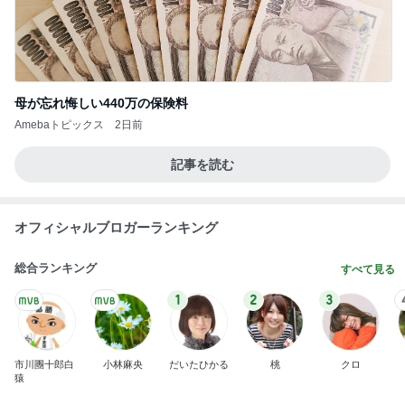
母が忘れ悔しい440万の保険料
Amebaトピックス
2日前
記事を読む
オフィシャルブロガーランキング
総合ランキング
すべて見る
1
2
3
市川團十郎白
小林麻央
だいたひかる
桃
クロ
猿