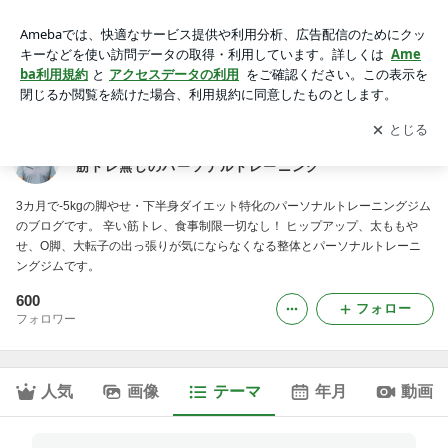
名古屋久屋大通駅5分 脚やせ・下半身ダイエット特化 筋トレ
無しのパーソナルトレーニング
アプリをダウンロードして
ブログの更新通知
を受け取りまし
開く
ょう。
名古屋久屋大通駅5分 脚やせ・下半身ダイエット特化
筋トレ無しのパーソナルトレーニング
3カ月で-5kgの脚やせ・下半身ダイエット特化のパーソナルトレーニングジム
のブログです。 辛い筋トレ、食事制限一切なし！ ヒップアップ、太ももや
せ、O脚、大転子の出っ張りが気にならなくなる整体とパーソナルトレーニ
ングジムです。
600
フォロー
フォロワー
人気
画像
テーマ
年月
動画