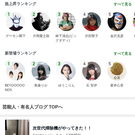
急上昇ランキング
すべて見る
1
2
3
4
5
デーモン閣下
片岡愛之助
林下清志(ビッ
沢田聖子
金沢克彦
グダディ)
新登場ランキング
すべて見る
1
2
3
4
5
BEYOOOOO
島倉りか
ゆうこりん
石 安伊
蒼井心音
NDS
芸能人・有名人ブログ TOPへ
次世代掃除機がやってきた！！