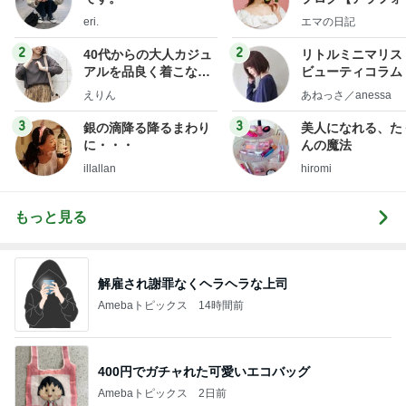
社売却セカンドラ
eri.
エマの日記
フ】
2
2
40代からの大人カジュ
リトルミニマリス
アルを品良く着こなす
ビューティコラム 
ファッションブログ
little minimalist'
えりん
あねっさ／anessa
uty colum
3
3
銀の滴降る降るまわり
美人になれる、た
に・・・
んの魔法
illallan
hiromi
もっと見る
解雇され謝罪なくヘラヘラな上司
Amebaトピックス
14時間前
400円でガチャれた可愛いエコバッグ
Amebaトピックス
2日前