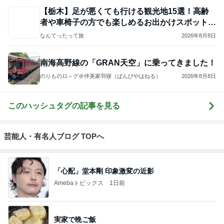
こだまもとる
2
連ドラについてじっくり語るブログ
ドラマミタロー
3
アンパンマン先生の映画講座
アンパンマン先生の映画講座
4
5
6
7
8
怒りくまのブ
三角絞めでつ
MOJIの映画レ
勝手に映画紹
ゆきがめのシ
r
ログ（仮）
かまえて2
ビュー
介！？
ネマ。劇場に
映画を観に行
こっ！！
もっと見る