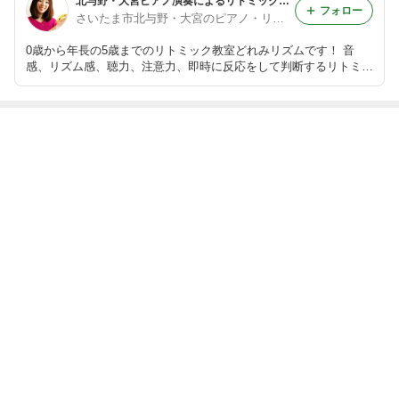
北与野・大宮ピアノ演奏によるリトミック音楽教室♪どれみリズム
フォロー
さいたま市北与野・大宮のピアノ・リトミック音楽教室どれみリズム♪
0歳から年長の5歳までのリトミック教室どれみリズムです！ 音
感、リズム感、聴力、注意力、即時に反応をして判断するリトミッ
クは自然と様々なことが身に付く音楽総合教育です(^-^) お問い合
わせ(*^-^*) stella_music927@yahoo.co.jp 詳しくはブログをご覧く
ださい♪
最近の画像つき記事
ある日のベビー
ある日の3歳さ
5月のりトミッ
生後６ヶ月から
クラスレッスン
んクラスのリト
ク！さいたま市
のリトミックレ
♪さいたま市大
ミック！さいた
大宮区０歳から
ッスン！さいた
宮区リトミック
ま市大宮区リト
の音楽教室どれ
ま市大宮区リト
どれみリズム
ミックどれみリ
もっと見る
みリズム
ミック
ズム
ABEMA
辻希美と杉浦太陽が喜びの報告 芸能界