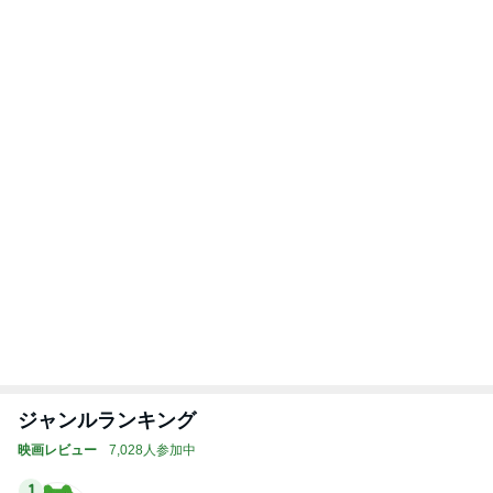
全然食べられずすごく減った体重
Amebaトピックス
2日前
受験対策なのに驚いた塾の内容
Amebaトピックス
2日前
記事を読む