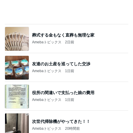
新登場ランキング
すべて見る
1
2
3
4
5
BEYOOOOO
島倉りか
ゆうこりん
MOMIママ
石 安伊
NDS