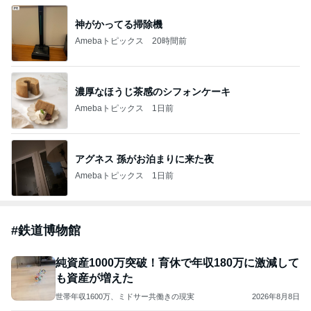
ba
「痛々しい」執行猶予中の近影に心配の声
Amebaトピックス
1日前
ありがとうございます
市川團十郎白猿オフィシャルB
4日前
ジャンルランキング
映画レビュー
7,028人参加中
1
ゲーム感想、レビューなどなど趣味に関するまとめ