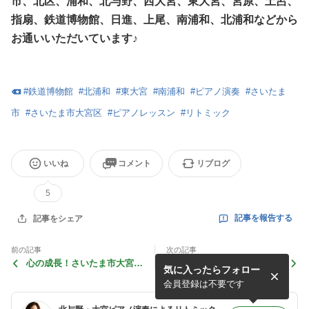
市、北区、浦和、北与野、西大宮、東大宮、宮原、土呂、
指扇、鉄道博物館、日進、上尾、南浦和、北浦和などから
お通いいただいています♪
#
鉄道博物館
#
北浦和
#
東大宮
#
南浦和
#
ピアノ演奏
#
さいたま
市
#
さいたま市大宮区
#
ピアノレッスン
#
リトミック
いいね
コメント
リブログ
5
記事を報告する
記事をシェア
前の記事
次の記事
心の成長！さいたま市大宮区
赤ちゃんから積み重ねてきた
気に入ったらフォロー
リトミックどれみリズム♪
音楽！さいたま市大宮区リト
ミック教室どれみリズム
会員登録は不要です