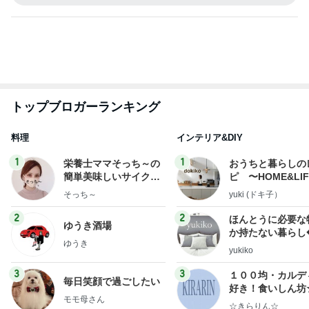
お隣の方に可愛いと言われたこと
Amebaトピックス
1日前
ありがとうございます
市川團十郎白猿オフィシャルB
4日前
年の差夫婦というジャンルへの移動
Amebaトピックス
1日前
実家で晩ご飯
だいたひかるオフィシャルブログ Powered by Ame
1日前
ba
増量無料に負けて食べてしまった物