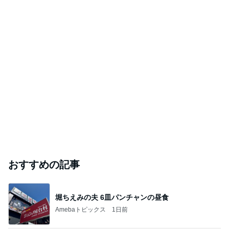
【栃木】足が悪くても行ける観光地15選！高齢
者や車椅子の方でも楽しめるお出かけスポット＆
温泉宿
なんてったって旅
2026年8月8日
南海高野線の「GRAN天空」に乗ってきました！
のりものロ～グ＠伴美家羽寝（ばんびやはねる）
2026年8月8日
このハッシュタグの記事を見る
芸能人・有名人ブログ TOPへ
「心配」堂本剛 印象激変の近影
Amebaトピックス
1日前
実家で晩ご飯
だいたひかるオフィシャルブログ Powered by Ame
1日前