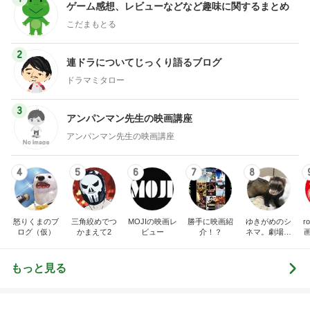
トップブロガーランキング
料理
インテリア&DIY
1
1
栄養士ママそっち～の
おうちと暮らしの
簡単美味しいサイクル
ピ 〜HOME&LI
献立
そっち～
yuki (ドキ子）
2
2
ほんとうに必要な
ゆうき酒場
か持たない暮らし
ゆうき
ep Life Simple
yukiko
ンテリアのきろく
3
3
１００均・カルデ
毎日笑顔で過ごしたい
好き！食いしん坊
モモ母さん
らりん☆のブログ
☆きらりん☆