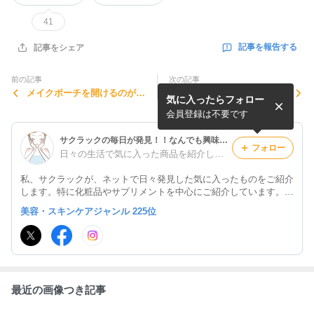
41
記事を報告する
記事をシェア
前の記事
次の記事
メイクポーチを開けるのが恥
予定のない週末ほど洗濯機を
気に入ったらフォロー
ずかしい帰り道、駅の鏡で息
回してしまう理由、たぶん誰
が止まりそうになった夜
にも言えなかった
会員登録は不要です
サクラックの毎日が発見！！なんでも興味をもって前向きに！！
フォロー
日々の生活で気に入った商品を紹介します。
私、サクラックが、ネットで日々発見した気に入ったものをご紹介
します。特に化粧品やサプリメントを中心にご紹介しています。
私が気になった出来事や商品を発信しています。 ＃全員フォロ
美容・スキンケアジャンル 225位
ー ＃いいねフォロー ＃ツイッターフォロー @sakuluck01
@sakuluck001
最近の画像つき記事