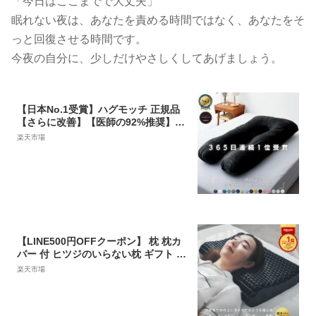
「今日はここまでで大丈夫」
眠れない夜は、あなたを責める時間ではなく、あなたをそ
っと回復させる時間です。
今夜の自分に、少しだけやさしくしてあげましょう。
【日本No.1受賞】ハグモッチ 正規品
【さらに改善】【医師の92%推奨】30
万人の眠りを変えた 枕 ふわもち 腰 肩
楽天市場
首 いびき対策 抱き枕 妊婦 誕生日プレ
ゼント 人をダメにする クッション
【品質保証3年】カバー 洗える 高さ調
整 補充綿「2024年最も売れた枕」
【LINE500円OFFクーポン】 枕 枕カ
バー 付 ヒツジのいらない枕 ギフト 実
用的 健康グッズ 誕生日 ギフト 洗える
楽天市場
通気性 寝用枕 うつぶせ寝 まくら ジェ
ル 首 寝返り 横向き 仰向け いびき 予
防 防止 tpe ジェル 高反発枕 至極 調