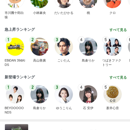
市川團十郎白
小林麻央
だいたひかる
桃
クロ
猿
急上昇ランキング
すべて見る
1
2
3
4
5
EBiDAN 39&Ki
高山善廣
こいたん
島倉りか
つばきファク
DS
トリー
新登場ランキング
すべて見る
1
2
3
4
5
BEYOOOOO
島倉りか
ゆうこりん
石 安伊
蒼井心音
NDS