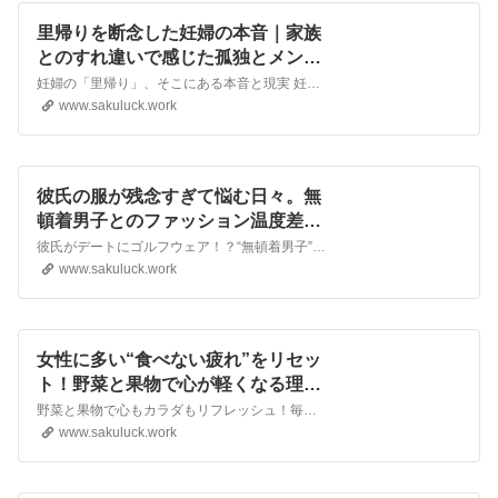
里帰りを断念した妊婦の本音｜家族
とのすれ違いで感じた孤独とメンタ
ルケアのヒント |
妊婦の「里帰り」、そこにある本音と現実 妊婦にとって「里帰り出産」は心身の安心材料 でも義母との関係で葛藤が生まれるケースも多い 近年は義実家との距離感・付き合い方に悩む人が増加 30代女性にとって“家族のカタチ”は多様化している 妊娠中の
www.sakuluck.work
彼氏の服が残念すぎて悩む日々。無
頓着男子とのファッション温度差を
楽しむヒント |
彼氏がデートにゴルフウェア！？“無頓着男子”との日常から見えること 彼のファッションセンスにびっくりした瞬間 ゴルフウェアで現れた彼に思わず絶句 シーンに合わない服装のもどかしさ 一緒にいて恥ずかしいと感じた正直な気持ち 解説・体験談私の彼
www.sakuluck.work
女性に多い“食べない疲れ”をリセッ
ト！野菜と果物で心が軽くなる理由
|
野菜と果物で心もカラダもリフレッシュ！毎日の「ちょっと意識」がもたらすメンタルの変化 毎日、野菜と果物をちゃんと食べていますか？ 食生活の中でつい不足しがちになる野菜や果物 「忙しいから」「面倒だから」と後回しにしやすい バランスよく食べる
www.sakuluck.work