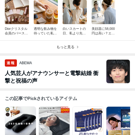
Diorクリスタル
透明な飲み物を
白いスカートの
美顔器に58,000
会員のバースデ
待っていた私
日、私より先に
円は高い？エレ
ーギフト2027は
が、スタバのク
下着が自己紹介
キリフトの前で
何？過去5年の
リア コーヒーで
していた
冷蔵庫を開けた
中身を待ちなが
知った本当の意
もっと見る
夜
ら振り返った夜
味
速報
ABEMA
人気芸人がアナウンサーと電撃結婚 衝
撃と祝福の声
この記事でPickされているアイテム