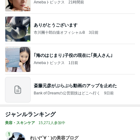
Amebaトピックス
21時間前
ありがとうございます
市川團十郎白猿オフィシャルB
3日前
｢海のはじまり｣子役の現在に｢美人さん｣
Amebaトピックス
1日前
斎藤元彦がぶらぶら動画のアップを止めた
Bank of Dreamの公営競技はどこへ行く
9日前
ジャンルランキング
美容・スキンケア
15,271人参加中
1
れい(*´∀｀)の美容ブログ