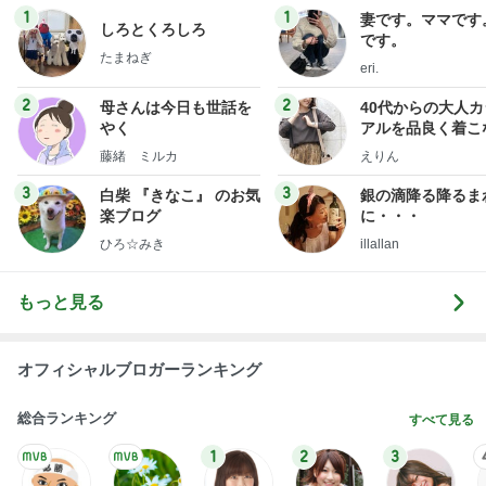
1
1
妻です。ママです
しろとくろしろ
です。
たまねぎ
eri.
2
2
母さんは今日も世話を
40代からの大人
やく
アルを品良く着こ
ファッションブロ
藤緒 ミルカ
えりん
3
3
白柴 『きなこ』 のお気
銀の滴降る降るま
楽ブログ
に・・・
ひろ☆みき
illallan
もっと見る
オフィシャルブロガーランキング
総合ランキング
すべて見る
1
2
3