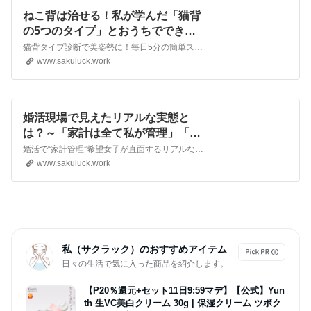
ねこ背は治せる！私が学んだ「猫背
の5つのタイプ」とおうちでできる
ストレッチ体験記 |
猫背タイプ診断で美姿勢に！毎日5分の簡単ストレッチで変わる私の体験 猫背で悩む私の日常と“気づき”のはじまり 長時間のデスクワークやスマホ使用で猫背になりがち 姿勢の悪さが自信や体調に影響していると感じた瞬間 ふとした時に「このままじゃダメ
www.sakuluck.work
婚活現場で見えたリアルな実態と
は？～「家計は全て私が管理」「子
供は３人欲しい」発言に思うこと～
婚活で“家計管理”希望女子が直面するリアルなギャップと心の葛藤ストーリー 婚活を始めてから、たくさんの出会いや学びがありました。 中でも、「家計は全て私が管理したい」「子供は３人欲しい」など、思わず“えっ！？”と感じてしまうような“衝撃発言
|
www.sakuluck.work
私（サクラック）のおすすめアイテム
日々の生活で気に入った商品を紹介します。
【P20％還元+セット11日9:59マデ】【公式】Yun
th 生VC美白クリーム 30g | 保湿クリーム ツボク