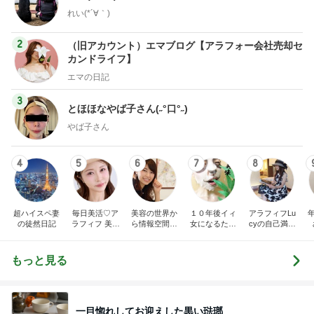
れい(*´∀｀)
2
（旧アカウント）エマブログ【アラフォー会社売却セ
カンドライフ】
エマの日記
3
とほほなやば子さん(˶°口°˶)
やば子さん
4
5
6
7
8
超ハイスペ妻
毎日美活♡ア
美容の世界か
１０年後イィ
アラフィフLu
の徒然日記
ラフィフ 美容
ら情報空間の
女になるため
cyの自己満足
医療マニア
仕組み・書き
に！！ 女子的
美容
換えの世界
美意識向上日
へ。人生を自
記。
もっと見る
由に幸せに変
えていく物語
一目惚れしてお迎えした黒い琺瑯