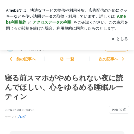
「疲れてるのに眠れない…」深夜のモヤモヤを静かに整える睡
眠習慣 | サクラックの毎日が発見！！なんでも興味をもって前
アプリをダウンロードして
ブログの更新通知
を受け取りまし
開く
向きに！！
ょう。
サクラックの毎日が発見！！なんでも興味を
フォロー
もって前向きに！！
前の記事へ
一覧
次の記事へ
寝る前スマホがやめられない夜に読
んでほしい、心をゆるめる睡眠ルー
ティン
2026-05-30 00:53:23
テーマ：
ブログ