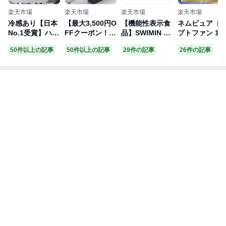
楽天市場
楽天市場
楽天市場
楽天市場
冷感あり【日本
【最大3,500円O
【機能性表示食
ネムピュア ト
No.1受賞】ハグ
FFクーポン！】
品】SWIMIN ス
プトファン 12
モッチ 正規品
枕 枕カバー 付
イミン（約6ヶ
00mg グリシ
50件以上の記事
50件以上の記事
29件の記事
26件の記事
【さらに改善】
ヒツジのいらな
月分）送料無料
GABA テアニ
【医師の92%推
い枕 ギフト 実
サプリ サプリメ
ラフマ ユーグ
奨】30万人の眠
用的 健康グッズ
ント 睡眠 サプ
ナ L-リジン こ
りをサポートし
誕生日 ギフト
リ L-テアニン
だわり配合 13
た 枕 ふわもち
洗える 通気性
配合 テアニン
のフリー処方 
腰 肩 首 いびき
寝用枕 うつぶせ
グリシン オーガ
養機能食品 睡
対策 抱き枕 妊
寝 まくら ジェ
ランド 健康 美
国内製造 悩み
婦 誕生日プレゼ
ル 首 寝返り 横
容 【半年分】
決ラボ
ント 人をダメに
向き 仰向け い
ポイント消化 送
する クッション
びき 予防 防止 t
料無 ポイント消
【品質保証3
pe ジェル
費 送料無料
年】カバー 洗え
る 高さ調整 補
充綿「2024年最
も売れた枕」