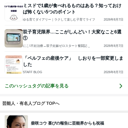
ミスドで1歳が食べれるものはある？知っておけ
ば怖くない5つのポイント
ゆる育てダイアリー｜ラクして楽しむ子育てライフ
2026年8月7日
双子育児限界…ここがしんどい！大変なこと6選
①
にこ⌇不妊治療→双子妊娠ゼロスタート奮闘記 ⸒⸒
2026年8月7日
「ペルフェの産後ケア」 しおりを一部変更しま
した
STAFF BLOG
2026年8月7日
このハッシュタグの記事を見る
芸能人・有名人ブログ TOPへ
柴咲コウ 喜びの報告に芸能界からも祝福