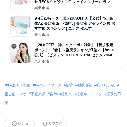
サ TECA 生ビタミンC フェイスクリーム ランキ
ング おすすめ 顔 毛穴 | ユンス ゆんす
楽天市場
★4日20時〜クーポン20%OFF★【公式】Yunth
生AZ 美容液 1ml×28包 | 美容液 アゼライン酸 お
すすめ スキンケア | ユンス ゆんす
楽天市場
【20％OFF!｜神トククーポン対象】【新規限定
ポイント＋9倍】＼楽天ランキング1位／【Anua
公式】【ビタミン10 PORESTRIX セラム 20ml】
ビタミンC 美容液 ツヤ肌 トーンアップ くすみ ツ
楽天市場
ヤ うるおい ハリ キメ 角質ケア 敏感肌 紫外線 し
み スキンケア アヌア
#
里帰り出産
#
ゴルフウェア
#
猫背
#
睡眠改善
#
眠れない夜
#
寝る前スマホ
#
不眠対策
#
自律神経乱れ
#
睡眠ルーティン
#
深夜の不
安
いいね
リブログ