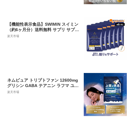
律 極柔
【機能性表示食品】SWIMIN スイミン
（約6ヶ月分）送料無料 サプリ サプリ
メント 睡眠 サプリ L-テアニン 配合
楽天市場
テアニン グリシン オーガランド 健康
美容 【半年分】 ポイント消化 送料無
ポイント消費 送料無料
ネムピュア トリプトファン 12600mg
グリシン GABA テアニン ラフマ ユー
グレナ L-リジン こだわり配合 13種の
楽天市場
フリー処方 栄養機能食品 睡眠 国内製
造 悩み解決ラボ