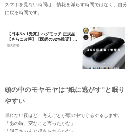
スマホを見ない時間は、情報を減らす時間ではなく、自分
に戻る時間です。
【日本No.1受賞】ハグモッチ 正規品
【さらに改善】【医師の92%推奨】30
万人の眠りを変えた 枕 ふわもち 腰 肩
楽天市場
首 いびき対策 抱き枕 妊婦 誕生日プレ
ゼント 人をダメにする クッション
【品質保証3年】カバー 洗える 高さ調
整 補充綿「2024年最も売れた枕」
頭の中のモヤモヤは“紙に逃がす”と眠り
やすい
眠れない夜ほど、考えごとが頭の中でぐるぐるします。
「あの時、変なこと言ったかな」
「明日ちゃんと起きられるかな」