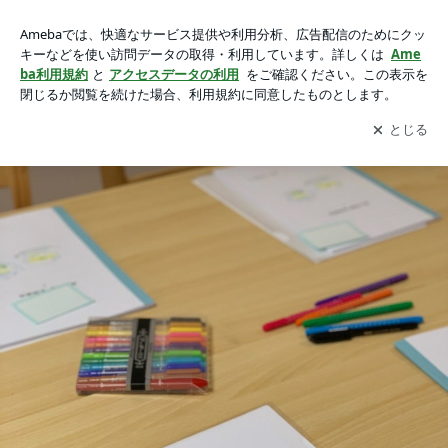
【残席１】2025年4月3日(木）風水薬膳®基礎講座１の画像 23
【残席１】2025年4月3日(木）風水薬膳®基礎講座１
枚中17枚目