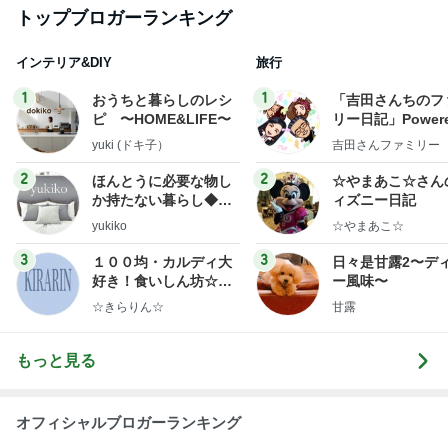
らりん☆のブログ
☆きらりん☆
甘露
もっと見る
オフィシャルブロガーランキング
総合ランキング
すべて見る
1
2
3
市川團十郎白
小林麻央
だいたひかる
桃
クロ
猿
急上昇ランキング
すべて見る
1
2
3
4
5
EBiDAN 39&Ki
高山善廣
こいたん
島倉りか
つばきファク