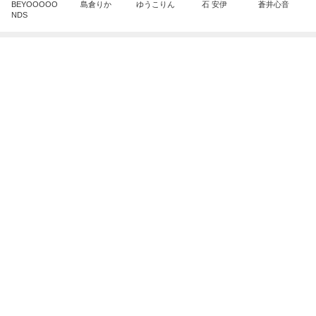
マックの日の調整でまさかの栄養不足
Amebaトピックス
2日前
悲しすぎて立ち直れない。
クロオフィシャルブログPowered by Ameba
1日前
行列ができるのも納得したお店
Amebaトピックス
1日前
明日は1人で
だいたひかるオフィシャルブログ Powered by Ame
1日前
ba