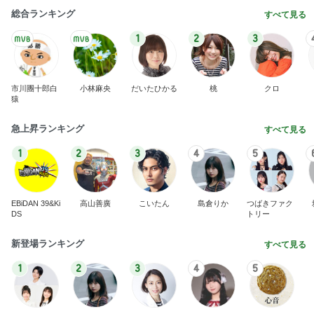
DS
トリー
新登場ランキング
すべて見る
1
2
3
4
5
BEYOOOOO
島倉りか
ゆうこりん
石 安伊
蒼井心音
NDS
ゲストの話を聞いてポチった本
Amebaトピックス
2日前
2026/08/08(D) 16本
何でかな？何でだろ？
2時間前