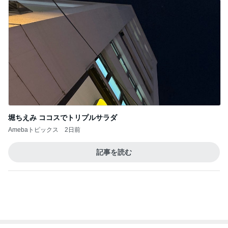
堀ちえみ ココスでトリプルサラダ
Amebaトピックス
2日前
記事を読む
トップブロガーランキング
インテリア&DIY
旅行
1
1
おうちと暮らしのレシ
「吉田さんちのフ
ピ 〜HOME&LIFE〜
リー日記」Powere
y Ameba 吉田さ
yuki (ドキ子）
吉田さんファミリー
ミリーオフィシャ
ログ
2
2
ほんとうに必要な物し
☆やまあこ☆さん
か持たない暮らし◆Ke
ィズニー日記
ep Life Simple◆〜イ
yukiko
☆やまあこ☆
ンテリアのきろく〜
3
3
１００均・カルディ大
日々是甘露2〜デ
好き！食いしん坊☆き
ー風味〜