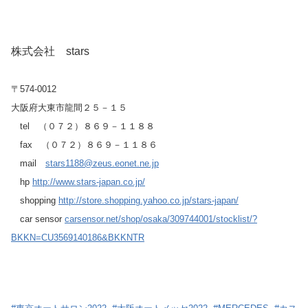
株式会社 stars
〒574-0012
大阪府大東市龍間２５－１５
tel （０７２）８６９－１１８８
fax （０７２）８６９－１１８６
mail
stars1188@zeus.eonet.ne.jp
hp
http://www.stars-japan.co.jp/
shopping
http://store.shopping.yahoo.co.jp/stars-japan/
car sensor
carsensor.net/shop/osaka/309744001/stocklist/?
BKKN=CU3569140186&BKKNTR