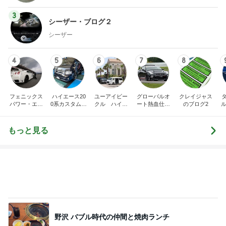
4
5
6
7
8
フェニックス
ハイエース20
ユーアイビー
グローバルオ
クレイジャス
パワー・エチ
0系カスタム車
クル ハイエ
ート熱血仕入
のブログ2
ル
ゼンヤ横山の
販売茨城
ース200系完
れブログ
C
言いたい放題
全マスターブ
ログ
もっと見る
野沢 バブル時代の仲間と焼肉ランチ
Amebaトピックス
2日前
白髪を考え美容師と相談した髪色
Amebaトピックス
2日前
急遽決めた箱根と三嶋大社への旅行