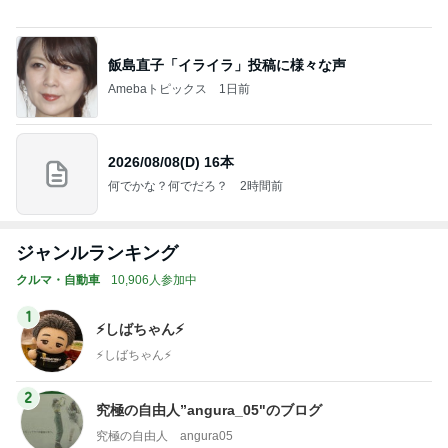
2026/08/08(D) 16本
何でかな？何でだろ？
2時間前
ジャンルランキング
クルマ・自動車
10,906人参加中
1
⚡️しばちゃん⚡
⚡️しばちゃん⚡️
2
究極の自由人”angura_05"のブログ
究極の自由人 angura05
3
シーザー・ブログ２
シーザー