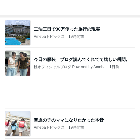
娘が観た映画のざわざわする内容
Amebaトピックス
11時間前
きっと高市ってこの時代に嘘、誤魔化し、はぐらか
しても【バレない】【通用する】とでも思ってたん
だろ
広報 いぬねこ本舗
9日前