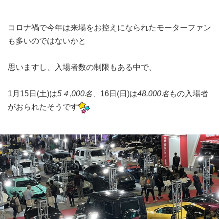
コロナ禍で今年は来場をお控えになられたモーターファン
も多いのではないかと
思いますし、入場者数の制限もある中で、
1月15日(土)は
5４,000名
、16日(日)は
48,000名
もの入場者
がおられたそうです