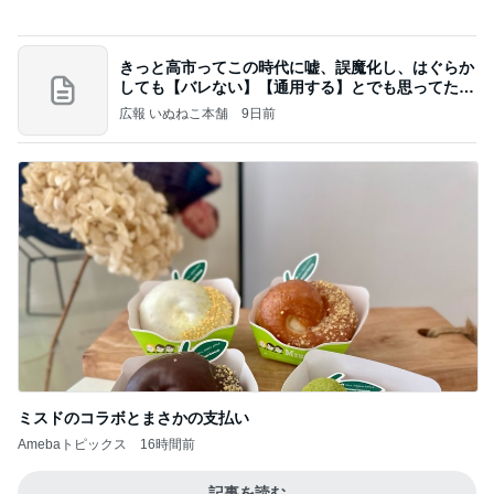
だいた 母の退院に向け部屋を片付け
Amebaトピックス
2日前
今週から停電が始まる?! 片山さつき大臣の警告がE
BS、RV、そしてGESARA宣言が⁈
心の道標【旧：ヤ～ベェのブログ】
9時間前