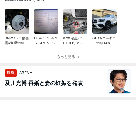
BMW X5 車検整
MERCEDES C1
W205後期C43
GLBをローダウ
備&修理☆㈱sta
17 CLA180 ヘッ
にs.d.fリアマフ
ン☆㈱stars
rs
ドライト不点灯
ラー装着☆㈱st
☆㈱stars
ars
もっと見る
速報
ABEMA
及川光博 再婚と妻の妊娠を発表