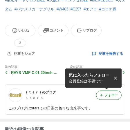
#
東京オートサロン2022
#
大阪オートメッセ2022
#
MERCEDES
#
カス
タム
#
パナメリカーナグリル
#
W463
#
C257
#
エアロ
#
コロナ禍
いいね
コメント
リブログ
3
記事を報告する
記事をシェア
前の記事
次の記事
RAYS VMF C-01 20inch 装
遠方からご入庫いただきまし
気に入ったらフォロー
着♪MERCEDES CUSTOM☆
た☆MERCEDES CUSTOM
㈱stars
☆（株）stars
会員登録は不要です
ｓｔａｒｓのブログ
フォロー
ｓｔａｒｓ
このブログはstarsでの日常の色々な出来事です。
最近の画像つき記事