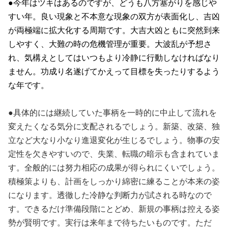
●今年はツキはあるのですが、どうも八方塞がりを感じや
すい年。良い現象と不本意な現象の双方が表面化し、吉凶
が両極端に拡大化する周期です。大吉大凶ともに突然到来
しやすく、大難の時の危機管理が重要。大波乱が予想さ
れ、気構えとしてはいつもより冷静に行動しなければなり
ません。功成り名遂げてかえって目標を失ったりするよう
な年です。
●具体的には継続していた事柄を一時的に中止して流れを
変えたくなる気分に支配されるでしょう。新築、改築、独
立など大なり小なり進退変化が生じるでしょう。物事の安
定性を欠きやすいので、失業、転職の暗示も含まれていま
す。全般的には努力相応の成果が得られにくいでしょう。
積極策よりも、計画をしっかり綿密に練ることが本来の姿
になります。透徹した冷静な判断力が試される時なので
す。できるだけ準備段階にとどめ、新規の事柄は控える姿
勢が賢明です。実行は来年まで待ちたいものです。ただ