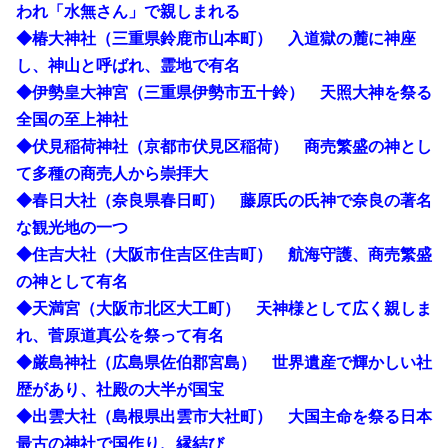
われ「水無さん」で親しまれる
◆椿大神社（三重県鈴鹿市山本町） 入道獄の麓に神座
し、神山と呼ばれ、霊地で有名
◆伊勢皇大神宮（三重県伊勢市五十鈴） 天照大神を祭る
全国の至上神社
◆伏見稲荷神社（京都市伏見区稲荷） 商売繁盛の神とし
て多種の商売人から崇拝大
◆春日大社（奈良県春日町） 藤原氏の氏神で奈良の著名
な観光地の一つ
◆住吉大社（大阪市住吉区住吉町） 航海守護、商売繁盛
の神として有名
◆天満宮（大阪市北区大工町） 天神様として広く親しま
れ、菅原道真公を祭って有名
◆厳島神社（広島県佐伯郡宮島） 世界遺産で輝かしい社
歴があり、社殿の大半が国宝
◆出雲大社（島根県出雲市大社町） 大国主命を祭る日本
最古の神社で国作り、縁結び