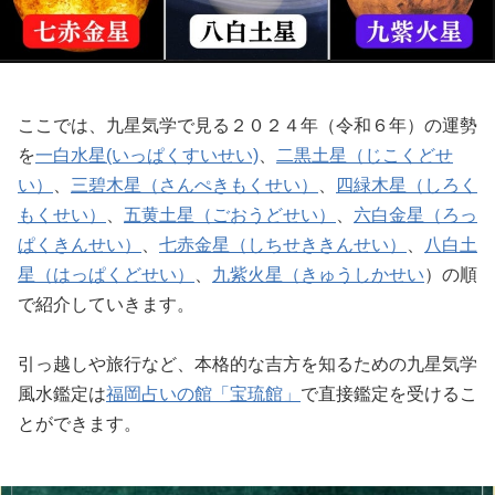
ここでは、九星気学で見る２０２４年（令和６年）の運勢
を
一白水星(いっぱくすいせい)
、
二黒土星（じこくどせ
い）
、
三碧木星（さんぺきもくせい）
、
四緑木星（しろく
もくせい）
、
五黄土星（ごおうどせい）
、
六白金星（ろっ
ぱくきんせい）
、
七赤金星（しちせききんせい）
、
八白土
星（はっぱくどせい）
、
九紫火星（きゅうしかせい
）の順
で紹介していきます。
引っ越しや旅行など、本格的な吉方を知るための九星気学
風水鑑定は
福岡占いの館「宝琉館」
で直接鑑定を受けるこ
とができます。