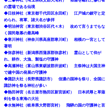
◆三峯神社（埼玉県秩父郡大滝村） 俗塵を離れた修行者
の霊場である仙境
◆日枝神社（東京都千代田区永田町） 江戸城の鎮守と定
められ、将軍、諸大名が参拝
◆明治神宮（東京都渋谷区代々木） 改めて言うまでもな
く国民敬慕の最高峰
◆寒川神社（神奈川県高座郡寒川町） 相模の一宮として
著明
◆弥彦神社（新潟県西蒲原郡弥彦村） 霊山として仰が
れ、耕作、大漁、製塩の守護神
◆高瀬神社（富山県東砺波郡井波町） 主祭神は大国主神
で越中国の発展の守護神
◆諏訪大社（長野県諏訪市） 信濃の国神を祭り、全国に
諏訪神を祭る神社が多い
◆熱田神宮（名古屋市熱田区新宮坂町） 日本武尊と草薙
剣を祭る東海の大社
◆水無神社（岐阜県大野郡宮村） 飛騨の国の守護神と言