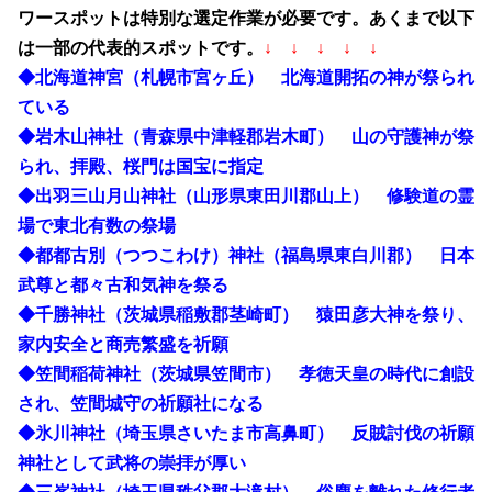
ワースポットは特別な選定作業が必要です。あくまで以下
は一部の代表的スポットです。
↓ ↓ ↓ ↓ ↓
◆北海道神宮（札幌市宮ヶ丘） 北海道開拓の神が祭られ
ている
◆岩木山神社（青森県中津軽郡岩木町） 山の守護神が祭
られ、拝殿、桜門は国宝に指定
◆出羽三山月山神社（山形県東田川郡山上） 修験道の霊
場で東北有数の祭場
◆都都古別（つつこわけ）神社（福島県東白川郡） 日本
武尊と都々古和気神を祭る
◆千勝神社（茨城県稲敷郡茎崎町） 猿田彦大神を祭り、
家内安全と商売繁盛を祈願
◆笠間稲荷神社（茨城県笠間市） 孝徳天皇の時代に創設
され、笠間城守の祈願社になる
◆氷川神社（埼玉県さいたま市高鼻町） 反賊討伐の祈願
神社として武将の崇拝が厚い