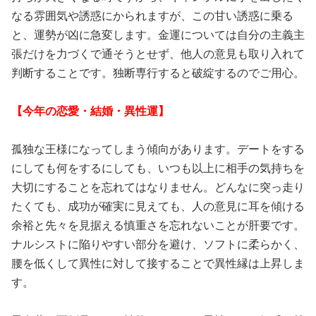
なる雰囲気や誘惑にかられますが、この甘い誘惑に乗る
と、運勢が凶に急変します。金運については自分の主義主
張だけを力づくで通そうとせず、他人の意見も取り入れて
判断することです。独断専行すると破綻するのでご用心。
【今年の恋愛・結婚・異性運】
孤独な王様になってしまう傾向があります。デートをする
にしても何をするにしても、いつも以上に相手の気持ちを
大切にすることを忘れてはなりません。どんなに突っ走り
たくても、成功が確実に見えても、人の意見に耳を傾ける
余裕と先々を見据える慎重さを忘れないことが肝要です。
ナルシストに陥りやすい部分を避け、ソフトに柔らかく、
腰を低くして異性に対して接することで異性縁は上昇しま
す。