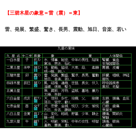
【三碧木星の象意＝雷（震）＝東】
雷、発展、繁盛、驚き、長男、震動、旭日、音楽、若い