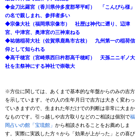
◆金刀比羅宮（香川県仲多度郡琴平町） 「こんぴら様」
の名で親しまれ、参拝者多い
◆宗像大社（福岡県宗像市） 社歴は神代に遡り、辺津
宮、中津宮、奥津宮の三神束ねる
◆祐徳稲荷大社（佐賀県鹿島市古枝） 九州第一の稲荷信
仰として知られる
◆高千穂宮（宮崎県西臼杵郡高千穂町） 天孫ニニギノ大
社を主祭神にする神社で崇敬大
※
方位に関しては、あくまで基本的な年盤からのみの吉方
を示しています。その人の生年月日で吉方は大きく変わっ
ていきますので、生まれた年だけでの判断は非常に大まか
なものです。引っ越しや吉方取りなどのご相談は個別で
福
岡占いの館「宝琉館」
から相談されることをお薦めしま
す。実際に実践した方々から「効果が上がった」との喜び