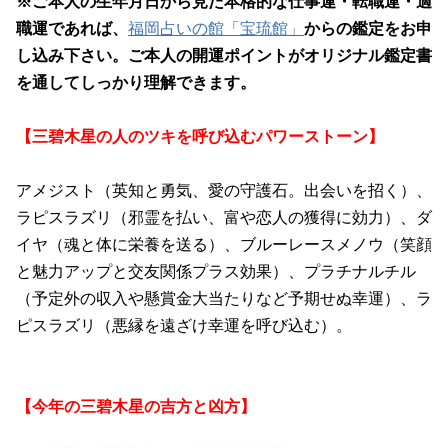
※ご本人の生年月日から見た本格的な仕事運・転職運・適
職運であれば、
福岡占いの館「宝琉館」
からの鑑定をお申
し込み下さい。ご本人の開運ポイントがオリジナル鑑定書
を通してしっかり理解できます。
【三碧木星の人のツキを呼び込むパワーストーン】
アメジスト（英知と勇気、愛の守護石。出会いを招く）、
ラピスラズリ（邪霊を払い、富や恋人の獲得に効力）、ダ
イヤ（魂と体に栄養を送る）、ブルーレースメノウ（笑顔
と魅力アップと交友関係プラス効果）、プラチナルチル
（予定外の収入や懸賞金大当たりなど予期せぬ幸運）、ラ
ピスラズリ（悪縁を遠ざけ幸運を呼び込む）。
【今年の三碧木星の吉方と凶方】