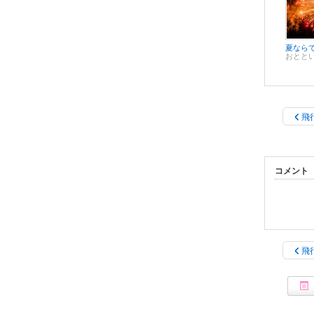
おとと
飛
コメント
飛