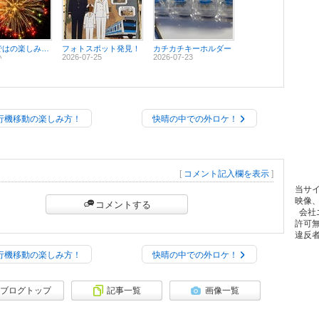
夏ならではの楽しみ方！
フォトスポット発見！
カチカチキーホルダー
い
2026-07-25
2026-07-23
行機移動の楽しみ方！
快晴の中での外ロケ！
[
コメント記入欄を表示
]
当サ
映像
コメントする
会社
許可
違反
行機移動の楽しみ方！
快晴の中での外ロケ！
ブログトップ
記事一覧
画像一覧