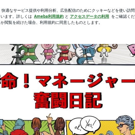
新規登録
サイズ保冷バッグ
芸能人ブログ
人気ブログ
ャー'sの奮闘日記 (￣^￣)ゞ