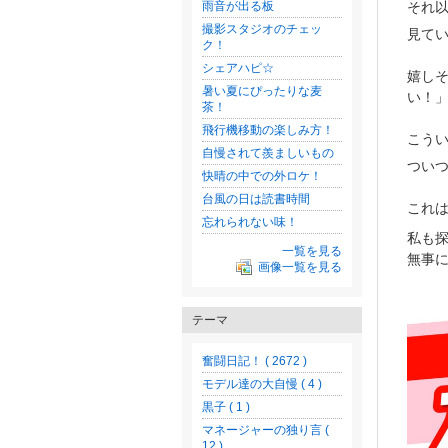
それ
雨音が出る板
撮影スタジオのチェッ
見て
ク！
シェアハピ☆
嬉し
暑い夏にぴったりな麦
い！
茶！
飛行機移動の楽しみ方！
こう
自慢されて羨ましいもの
つい
快晴の中での外ロケ！
台風の日は読書時間
これ
忘れられない味！
私も
一覧を見る
無事
画像一覧を見る
テーマ
奮闘日記！ ( 2672 )
モデル達の大自慢 ( 4 )
黒子 ( 1 )
マネージャーの独り言 (
12 )