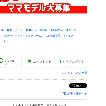
デル
#デザイン
#どうぶつの森
#期間限定
#コラボ
チ
#サーティワンアイスクリーム
#コラボ商品
#アイス
ホルダー
いいね
リブログする
コメントする
15
いいね！した人一覧
ポスト
記事を報告する
モデルタレント事務所エース
さんをフォロー