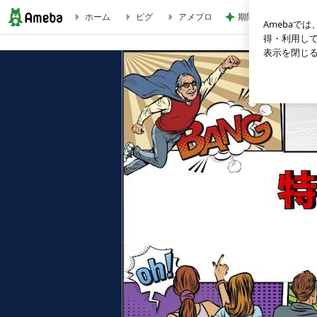
ホーム
ピグ
アメブロ
期間限定の新製品L
自慢されて羨ましいもの | モデルタレント事務所エース マネージ