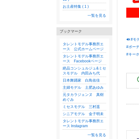
お土産特集 ( 1 )
一覧を見る
ブックマーク
#モ
タレントモデル事務所エ
#ポー
ース 公式ホームページ
#キー
タレントモデル事務所エ
ース Facebookページ
絶品コンシュルジュ&ミセ
スモデル 内田みち代
日本舞踊家 白鳥佑佳
主婦モデル 土肥あゆみ
元タカラジェンヌ 真樹
めぐみ
ミセスモデル 三村遥
シニアモデル 金子明未
タレントモデル事務所エ
ース Instagram
一覧を見る