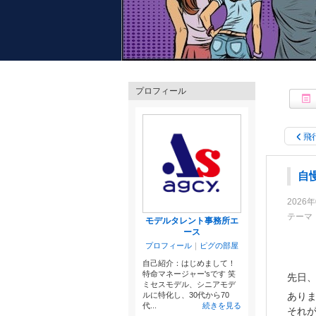
○所属モデルタレントたちの唯一無二の魅力をたっ
プロフィール
○ミセス・メンズ・キッズから80代のシニアまで
楽しくいきいき活動中✨
○マネージャー'sが日々奮闘する様子も？！笑
飛
自
2026
テーマ
モデルタレント事務所エ
ース
プロフィール
｜
ピグの部屋
自己紹介：はじめまして！
特命マネージャー'sです 笑
先日
ミセスモデル、シニアモデ
ルに特化し、30代から70
あり
代...
続きを見る
それが