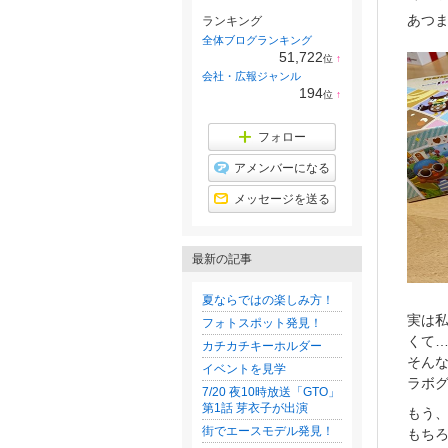
あつま
ランキング
全体ブログランキング
51,722
位
↑
ラ
会社・広報ジャンル
ン
194
位
↑
キ
ラ
ン
ン
グ
キ
フォロー
上
ン
昇
グ
アメンバーになる
上
昇
メッセージを送る
最新の記事
夏ならではの楽しみ方！
実は
フォトスポット発見！
くて
カチカチキーホルダー
そん
イベントを見学
ラボ
7/20 夜10時放送「GTO」
第1話 芽衣子が出演
もう
街でエースモデル発見！
もち