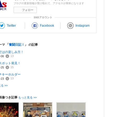
ブログの更新情報が受け取れて、アクセスが簡単になります
フォロー
SNSアカウント
Twitter
Facebook
Instagram
ーマ 「
奮闘日記！
」 の記事
ではの楽しみ方！
13
-06
スポット発見！
15
-25
チキーホルダー
13
-23
る >>
画像つき記事
もっと見る >>