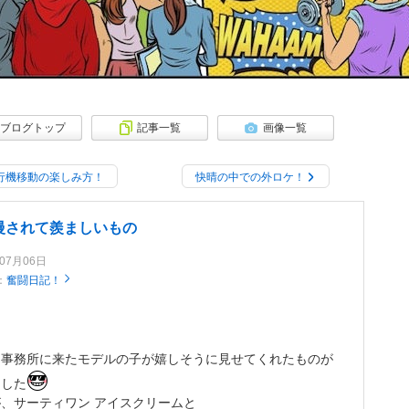
ぷり公開！
ブログトップ
記事一覧
画像一覧
行機移動の楽しみ方！
快晴の中での外ロケ！
慢されて羨ましいもの
年07月06日
：
奮闘日記！
、事務所に来たモデルの子が嬉しそうに見せてくれたものが
ました
、サーティワン アイスクリームと