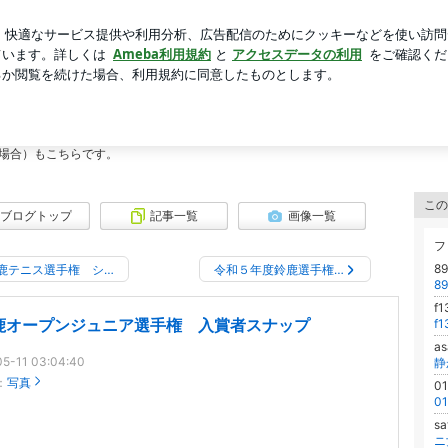
とリップペンシル
芸能人ブログ
人気ブログ
新規登録
協会の写真
場合）もこちらです。
この
ブログトップ
記事一覧
画像一覧
フ
8
鹿テニス選手権 シ…
令和５年度鈴鹿選手権…
8
f
鹿オープンジュニア選手権 入賞者スナップ
f
a
5-11 03:04:40
：
写真
0
0
s
ニ