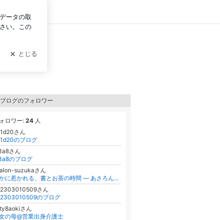
ログイン
ブログのフォロワー
ォロワー:
24
人
91d20さん
91d20のブログ
13a8さん
13a8のブログ
salon-suzukaさん
静かに惹かれる、書とお茶の時間 ― あさろん鈴鹿のブログ ―
12303010509さん
12303010509のブログ
aty8aokiさん
女の母@営業出身介護士