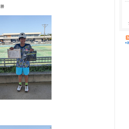
優勝
※
勝