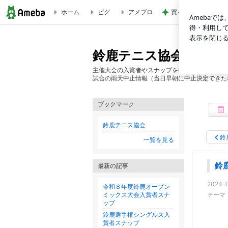
ホーム
ピグ
アメブロ
買ったシートマスク
鈴鹿オープンジュニア選手権 入賞者スナップ | 鈴鹿テニス
鈴鹿テニス協会の写真
主催大会の入賞者やスナップを載せていきます。
試合の雨天中止情報（当日早朝に中止決定できた
ブックマーク
鈴鹿テニス協会
鈴
一覧を見る
鈴
最新の記事
2024-0
令和８年度鈴鹿オープン
ミックス大会入賞者スナ
テーマ
ップ
鈴鹿選手権シングルス入
賞者スナップ