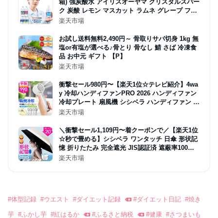
箱) 強炭酸水 アイリスオーヤマ クリスタルスパー
ク 炭酸 レモン マスカット ラムネ グレープ フレ
ーバー プレーン 無糖 天然水 アイリスフーズ ペ
楽天市場
ットボトル
お試し送料無料2,490円～ 骨取りサバ切身 1kg 無
塩or有塩が選べる♪骨とり 骨なし 鯖 さば 冷凍食
品 お中元 ギフト 【P】
楽天市場
衝撃セール980円〜【楽天1位☆テレビ紹介】4wa
y 冷却ハンディファンPRO 2026 ハンディファン
冷却プレート 扇風機 シシベラ ハンディファン 静
音 軽量 強風 小型 冷却モード 充電式 冷却 携帯扇
楽天市場
風機 卓上扇風機 小型扇風機 cicibella 手持ち扇風
機「MONOQLO受賞」＜公式＞
＼衝撃セール1,109円〜着クーポンで／【楽天1位
☆秒で畳める】シシベラ ワンタッチ 日傘 形状記
憶 折りたたみ 完全遮光 JIS認証済 遮蔽率100％
自動開閉 cicibella 日傘 超軽量 折り畳み傘 uvカ
楽天市場
ット 紫外線対策 日焼け対策 レディース ワンプッ
シュ 晴雨兼用
#
体型記録
#
ウエスト
#
ダイエット記録
#
ダイエット日記
#
焼き
芋
#
ふかし芋
#
紅はるか
#
ふるさと納税
#
健康
#
さつまいも