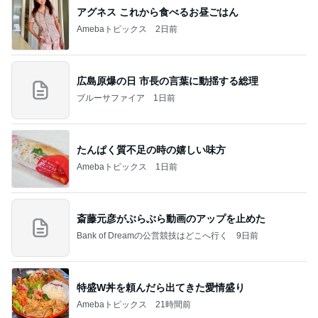
アグネス これから食べるお昼ごはん
Amebaトピックス
2日前
広島原爆の日 市長の言葉に動揺する総理
ブルーサファイア
1日前
たんぱく質不足の時の嬉しい味方
Amebaトピックス
1日前
斎藤元彦がぶらぶら動画のアップを止めた
Bank of Dreamの公営競技はどこへ行く
9日前
特盛W丼を頼んだら出てきた愛情盛り
Amebaトピックス
21時間前