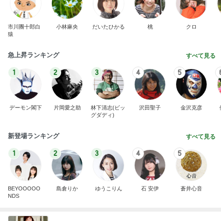
市川團十郎白
小林麻央
だいたひかる
桃
クロ
猿
急上昇ランキング
すべて見る
1
2
3
4
5
デーモン閣下
片岡愛之助
林下清志(ビッ
沢田聖子
金沢克彦
グダディ)
新登場ランキング
すべて見る
1
2
3
4
5
BEYOOOOO
島倉りか
ゆうこりん
石 安伊
蒼井心音
NDS