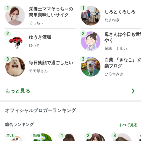
1
1
栄養士ママそっち～の
しろとくろしろ
簡単美味しいサイクル
たまねぎ
献立
そっち～
2
2
母さんは今日も世
ゆうき酒場
やく
ゆうき
藤緒 ミルカ
3
3
白柴 『きなこ』 
毎日笑顔で過ごしたい
楽ブログ
モモ母さん
ひろ☆みき
もっと見る
オフィシャルブロガーランキング
総合ランキング
すべて見る
1
2
3