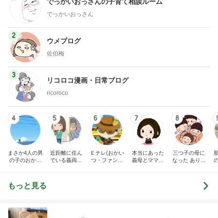
でっかいおっさんの子育て相談ルーム
でっかいおっさん
2
ウメブログ
佐伯梅
3
リコロコ漫画・日常ブログ
ricoroco
4
5
6
7
8
まさか4人の男
近距離に住ん
Ｅテレ(おかい
本当にあった
三つ子の母に
の子のおかあ
でいる義両親
つ・ファンタ
義母とママ友
なった ありつ
さんになるな
に苦しめられ
ーネ！)の日々
の話
ん日記。
んて。
てます。
もっと見る