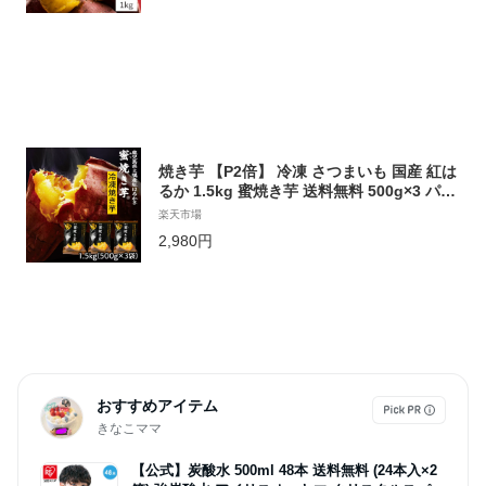
康 贈り物 絶品 高級 お取り寄せ 送料無料 y-
hs
焼き芋 【P2倍】 冷凍 さつまいも 国産 紅は
るか 1.5kg 蜜焼き芋 送料無料 500g×3 パッ
ク セット 無添加 やきいも 美味しい スイー
楽天市場
ツ 食品 長期熟成 甘い 鹿児島 サツマイモ 財
2,980円
宝 おやつ お歳暮 ギフト 贈り物
おすすめアイテム
きなこママ
【公式】炭酸水 500ml 48本 送料無料 (24本入×2