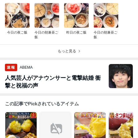
今日の夜ご飯
今日の朝兼昼ご
昨日の夜ご飯
今日の朝兼昼ご
飯
飯
もっと見る
速報
ABEMA
人気芸人がアナウンサーと電撃結婚 衝
撃と祝福の声
この記事でPickされているアイテム