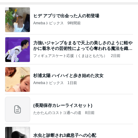
ヒデ アプリで出会った人の初登場
Amebaトピックス
9時間前
力強いジャンプをまるで天上の美しさのように軽や
かに着氷その芸術性によって心奪われる魔法を織り
なす
フィギュアスケート応援（くまはともだち）
2日前
杉浦太陽 ハイハイと歩き始めた次女
Amebaトピックス
1日前
(長期保存カレーライスセット)
たかたんのコストコ通への道
8日前
水虫と診断され3歳息子への心配