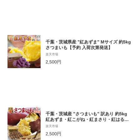
千葉・茨城県産 ”紅あずま” Mサイズ 約5kg
さつまいも【予約 入荷次第発送】
楽天市場
2,500円
千葉・茨城産 ”さつまいも” 訳あり 約5kg
紅あずま・紅こがね・紅まさり・紅はるか
品種おまかせ 送料無料
楽天市場
2,500円