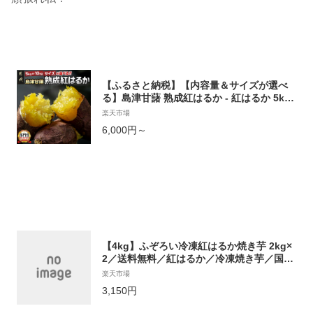
【ふるさと納税】【内容量＆サイズが選べ
る】島津甘藷 熟成紅はるか - 紅はるか 5kg/
10kg S〜2S/2L〜M 長期熟成 新芋先行受付
楽天市場
土付きでお届け 送料無料 SKU-A701【宮崎
6,000円～
県都城市は令和4年度ふるさと納税日本
一！】
【4kg】ふぞろい冷凍紅はるか焼き芋 2kg×
2／送料無料／紅はるか／冷凍焼き芋／国産
さつまいも
楽天市場
3,150円