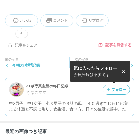
いいね
コメント
リブログ
6
記事を報告する
記事をシェア
前の記事
次の記事
今朝の体型記録
プリンセススリムやめてから
気に入ったらフォロー
経過とさらしあん
会員登録は不要です
41歳専業主婦の毎日記録
フォロー
きなこママ
中2男子、中1女子、小３男子の３児の母。 ４０過ぎてじわじわ増
える体重と不調に焦り、食生活、食べ方、日々の生活改善中。ただ
の主婦の毎日の記録。
最近の画像つき記事