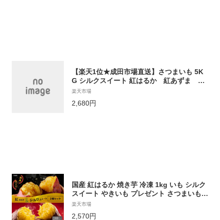
【楽天1位★成田市場直送】さつまいも 5K
G シルクスイート 紅はるか 紅あずま 訳
あり品 サツマイモ 焼き芋に 千葉茨城県産地
楽天市場
厳選 B品 美味しい やきいもに 食物繊維 美
2,680円
容 スイーツ ギフト
国産 紅はるか 焼き芋 冷凍 1kg いも シルク
スイート やきいも プレゼント さつまいも
無添加 茨城県産 冷凍焼き芋 冷凍焼きいも
楽天市場
冷やし焼き芋 焼きいも さつまいもスイーツ
2,570円
芋 スイーツ お菓子 さつま芋 和スイーツ 健