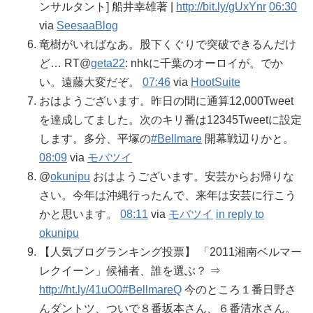
ンサルタント] 船井幸雄著 |
http://bit.ly/gUxYnr
06:30
via
SeesaaBlog
竜樹がいればなあ。股下くぐりで突破できるんだけ
ど… RT@
geta22
: nhkに千葉のオーロイが。でか
い。遠藤大変だぞ。
07:46
via
HootSuite
おはようございます。昨日の間に通算12,000Tweet
を達成してました。次のキリ番は12345Tweetに設定
します。多分、平塚の
#Bellmare
開幕戦辺りかと。
08:09
via
モバツイ
@
okunipu
おはようございます。安芸からお帰りな
さい。今年は沖縄行ったんで、来年は安芸に行こう
かと思います。
08:11
via
モバツイ
in reply to
okunipu
【人気ブログランキング投票】 「2011湘南ベルマー
レクイーン」候補者、誰を選ぶ？ ⇒
http://ht.ly/41uO0
#BellmareQ
今のところ１番日野さ
んダントツ、ついで８番坂本さん、６番清水さん。