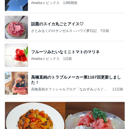
Amebaトピックス
13時間前
話題のスイカ丸ごとアイス♡
さとみるくのロサンゼルス⇔ハワイ夢日記
7日前
フルーツみたいなミニトマトのマリネ
Amebaトピックス
1日前
高橋直純のトラブルメーカー第1167回更新しまし
た！
高橋直純オフィシャルブログ「なおずみぶろぐ」
11日前
Powered by Ameba