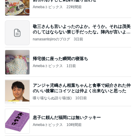
Amebaトピックス
22時間前
敬三さんも言いよったのよか。そうか。それは茂美
のしてはならない禁じ手だったな。陣内が言いよる
のよ
nanasantojiroのブログ
3日前
帰宅後に座った瞬間の寝落ち
Amebaトピックス
1日前
アンジャ児嶋さん相葉ちゃんと食事で紹介された仲
のいい後輩にコイツとは仲よく出来ないと思った
喋り場ならぬ語り場(仮)
10日前
息子に頼んだ福岡には無いクッキー
Amebaトピックス
10時間前