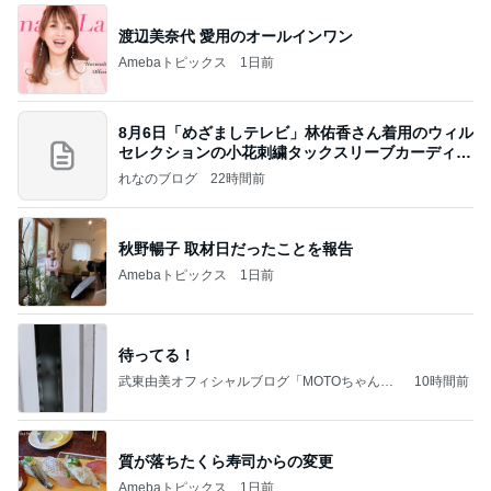
渡辺美奈代 愛用のオールインワン
Amebaトピックス
1日前
8月6日「めざましテレビ」林佑香さん着用のウィル
セレクションの小花刺繍タックスリーブカーディガ
ン
れなのブログ
22時間前
秋野暢子 取材日だったことを報告
Amebaトピックス
1日前
待ってる！
武東由美オフィシャルブログ「MOTOちゃんと
10時間前
のはっぴぃな毎日」Powered by Ameba
質が落ちたくら寿司からの変更
Amebaトピックス
1日前