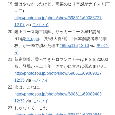
量は少なかったけど、高菜のピリ辛感がナイス！(￣
～￣)
http://photozou.jp/photo/show/698611/69086727
12:07
via
モバツイ
陸上コース瀬古講師、サッカーコース早野講師
RT@
89_ogiri
: 【野球大喜利】「日本解説者専門学
校」が一瞬で潰れた理由
#89og116
12:13
via
モバツ
イ
新宿到着。乗ってきたロマンスカーはＲＳＥ20000
形。登場から二十年、さすがに古さは否めません。
http://photozou.jp/photo/show/698611/69089027
12:35
via
モバツイ
次は、これに。
http://photozou.jp/photo/show/698611/69089403
12:39
via
モバツイ
じゃなくて、これ
http://photozou.jp/photo/show/698611/69089646