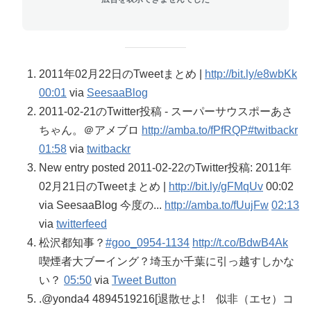
2011年02月22日のTweetまとめ |
http://bit.ly/e8wbKk
00:01
via
SeesaaBlog
2011-02-21のTwitter投稿 - スーパーサウスポーあさ
ちゃん。＠アメブロ
http://amba.to/fPfRQP
#twitbackr
01:58
via
twitbackr
New entry posted 2011-02-22のTwitter投稿: 2011年
02月21日のTweetまとめ |
http://bit.ly/gFMqUv
00:02
via SeesaaBlog 今度の...
http://amba.to/fUujFw
02:13
via
twitterfeed
松沢都知事？
#goo_0954-1134
http://t.co/BdwB4Ak
喫煙者大ブーイング？埼玉か千葉に引っ越すしかな
い？
05:50
via
Tweet Button
.@yonda4 4894519216[退散せよ! 似非（エセ）コ