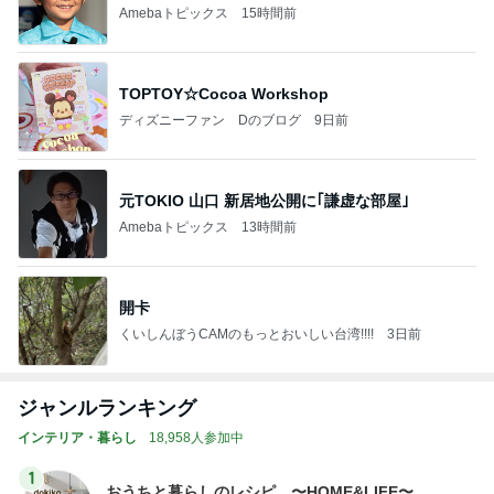
Amebaトピックス
15時間前
TOPTOY☆Cocoa Workshop
ディズニーファン Dのブログ
9日前
元TOKIO 山口 新居地公開に｢謙虚な部屋｣
Amebaトピックス
13時間前
開卡
くいしんぼうCAMのもっとおいしい台湾!!!!
3日前
ジャンルランキング
インテリア・暮らし
18,958人参加中
1
おうちと暮らしのレシピ 〜HOME&LIFE〜