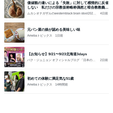
価値観の違いによる「失敗」に対して感情的に反省
しない 私だけの宗教仮称略称偶然と暗合教教義候
補
ムカシオナガザルのwesternblack brain stool2024
4日前
年（令和6）11月25日以来減酒断煙再開ムカシオナ
ガザル
元パン屋の娘が認める美味しい味
Amebaトピックス
1日前
【お知らせ】9/21〜9/23北海道3days
パク・ジュニョン オフィシャルブログ 「日本の
2日前
心」 powered by Ameba
初めての体験に満足気な51歳
Amebaトピックス
14時間前