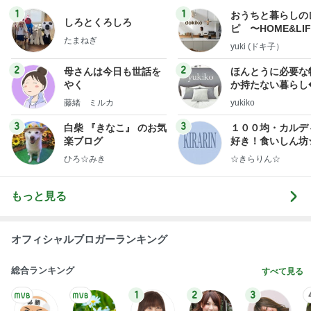
1
1
おうちと暮らしの
しろとくろしろ
ピ 〜HOME&LI
たまねぎ
yuki (ドキ子）
2
2
母さんは今日も世話を
ほんとうに必要な
やく
か持たない暮らし
ep Life Simple
藤緒 ミルカ
yukiko
ンテリアのきろく
3
3
白柴 『きなこ』 のお気
１００均・カルデ
楽ブログ
好き！食いしん坊
らりん☆のブログ
ひろ☆みき
☆きらりん☆
もっと見る
オフィシャルブロガーランキング
総合ランキング
すべて見る
1
2
3