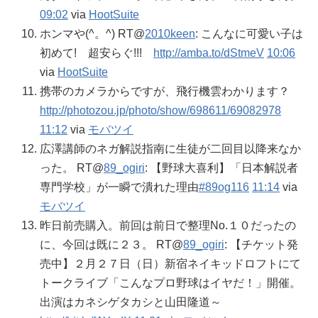
09:02
via
HootSuite
ホンマや(^。^) RT@
2010keen
: こんなに可愛い子は
初めて! 超安らぐ!!!
http://amba.to/dStmeV
10:06
via
HootSuite
携帯のカメラからですが、飛行機雲わかります？
http://photozou.jp/photo/show/698611/69082978
11:12
via
モバツイ
広澤講師のネガ解説指南に生徒が二回目以降来なか
った。 RT@
89_ogiri
: 【野球大喜利】「日本解説者
専門学校」が一瞬で潰れた理由
#89og116
11:14
via
モバツイ
昨日前売購入。前回は前日で整理No.１０だったの
に、今回は既に２３。 RT@
89_ogiri
: 【チケット発
売中】２月２７日（日）新宿ネイキッドロフトにて
トークライブ「こんなプロ野球はイヤだ！」開催。
出演はカネシゲタカシと山田隆道～