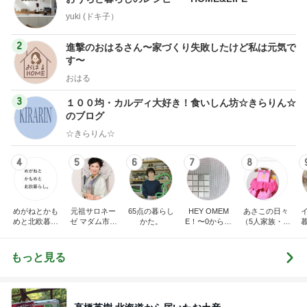
yuki (ドキ子）
2
進撃のおはるさん〜家づくり失敗したけど私は元気で
す〜
おはる
3
１００均・カルディ大好き！食いしん坊☆きらりん☆
のブログ
☆きらりん☆
4
5
6
7
8
めがねとかも
元祖サロネー
65点の暮らし
HEY OMEM
あさこの日々
めと北欧暮ら
ゼ マダム市川
かた。
E！〜0からの
（5人家族・投
し
のほのぼのブ
家づくり〜
資・家計簿・
ログ
雑貨）
もっと見る