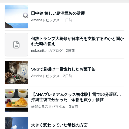
田中健 嬉しい島津亜矢の活躍
Amebaトピックス
1日前
何故トランプ大統領が日本円を支援するのかと聞か
れた時の答え
nokoarikonのブログ
2日前
SNSで見掛け一目惚れしたお菓子缶
Amebaトピックス
2日前
【ANAプレミアムクラス初体験】雷で50分遅延…
沖縄往復で分かった「余裕を買う」価値
華麗なるスタバマダム
3日前
大きく変わっていた母校の方面