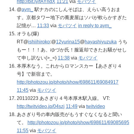
http://bit.ly/fAYndX
11:21
via
モバツイ
@
aym_
駅ナカのにしんそばは、えらい高うおま
す。京都タワー地下の蕎麦屋はソバが軟らかすぎた
記憶が…
11:33
via
モバツイ
in reply to aym_
オラも(爆)
RT@
ishiihiroko
:@
12yurina15
@
hayashiyuzuka
うち
もー！！！あ、ゆづか氏！服返却できたお騒がせし
て申し訳ない(>_<)
11:38
via
モバツイ
本厚木なう。これからロマンスカー【あさぎり４
号】で新宿まで。
http://photozou.jp/photo/show/698611/69084917
11:45
via
モバツイ
20110223 あさぎり４号本厚木駅入線。 VT:
http://twitvideo.jp/04szj
11:49
via
twitvideo
あさぎり号の車内販売がもうすぐなくなると聞い
て。
http://photozou.jp/photo/show/698611/69085695
11:55
via
モバツイ