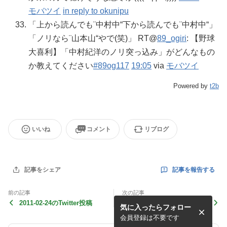
モバツイ
in reply to okunipu
「上から読んでも¨中村中“下から読んでも¨中村中“」
「ノリなら¨山本山“やで(笑)」 RT@
89_ogiri
: 【野球
大喜利】「中村紀洋のノリ突っ込み」がどんなもの
か教えてください
#89og117
19:05
via
モバツイ
Powered by
t2b
いいね
コメント
リブログ
記事を報告する
記事をシェア
前の記事
次の記事
2011-02-24のTwitter投稿
2011-02-22のTwitter投稿
気に入ったらフォロー
会員登録は不要です