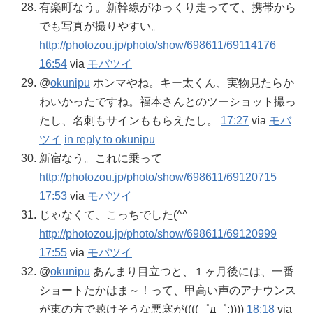
有楽町なう。新幹線がゆっくり走ってて、携帯から
でも写真が撮りやすい。
http://photozou.jp/photo/show/698611/69114176
16:54
via
モバツイ
@
okunipu
ホンマやね。キー太くん、実物見たらか
わいかったですね。福本さんとのツーショット撮っ
たし、名刺もサインももらえたし。
17:27
via
モバ
ツイ
in reply to okunipu
新宿なう。これに乗って
http://photozou.jp/photo/show/698611/69120715
17:53
via
モバツイ
じゃなくて、こっちでした(^^ゞ
http://photozou.jp/photo/show/698611/69120999
17:55
via
モバツイ
@
okunipu
あんまり目立つと、１ヶ月後には、一番
ショートたかはま～！って、甲高い声のアナウンス
が東の方で聴けそうな悪寒が((((゜д゜;))))
18:18
via