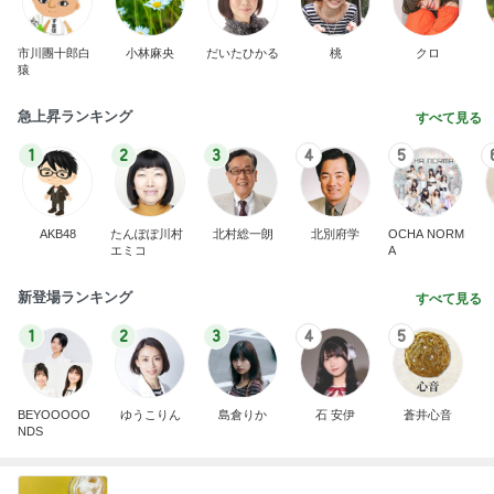
市川團十郎白
小林麻央
だいたひかる
桃
クロ
猿
急上昇ランキング
すべて見る
1
2
3
4
5
AKB48
たんぽぽ川村
北村総一朗
北別府学
OCHA NORM
エミコ
A
新登場ランキング
すべて見る
1
2
3
4
5
BEYOOOOO
ゆうこりん
島倉りか
石 安伊
蒼井心音
NDS