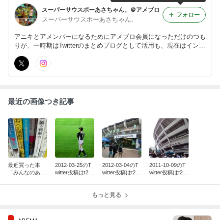
スーパーサウスポーあさちゃん。＠アメブロ
フォロー
スーパーサウスポーあさちゃん。
アニキとアメンバーになるためにアメブロ会員になっただけのつも
りが、一時期はTwitterのまとめブログとして活用も、現在はインス
タ投稿の展開先に…
最近の画像つき記事
最近買った本
2012-03-25のT
2012-03-04のT
2011-10-09のT
「みんなのある
witter投稿はt2b
witter投稿はt2b
witter投稿はt2b
あるプロ野球」
のｷｬﾊﾟｼﾃｨｵｰﾊﾞ
のｷｬﾊﾟｼﾃｨｵｰﾊﾞ
のｷｬﾊﾟｼﾃｨｵｰﾊﾞ
ｰにつき
ｰにつき
ｰにつき
もっと見る