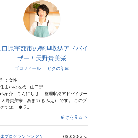
山口県宇部市の整理収納アドバイ
ザー＊天野貴美栄
プロフィール
ピグの部屋
別：
女性
住まいの地域：
山口県
己紹介：
こんにちは！ 整理収納アドバイザー
 天野貴美栄（あまの きみえ） です。 このブ
グでは、 ●収...
続きを見る ＞
体ブログランキング
69,030
位
↓