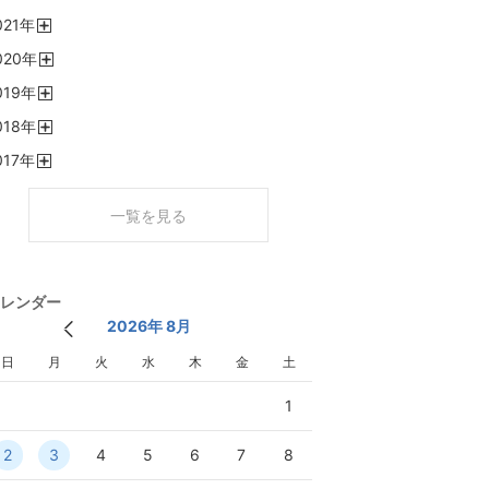
開
021
年
く
開
020
年
く
開
019
年
く
開
018
年
く
開
017
年
く
開
く
一覧を見る
レンダー
2026年 8月
日
月
火
水
木
金
土
1
2
3
4
5
6
7
8