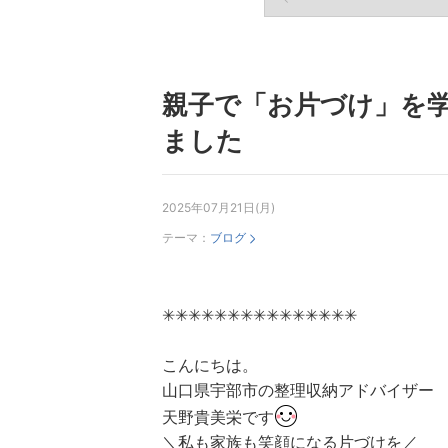
親子で「お片づけ」を
ました
2025年07月21日(月)
テーマ：
ブログ
✳︎✳︎✳︎✳︎✳︎✳︎✳︎✳︎✳︎✳︎✳︎✳︎✳︎✳︎✳︎
こんにちは。
山口県宇部市の整理収納アドバイザー
天野貴美栄です
＼私も家族も笑顔になる片づけを／