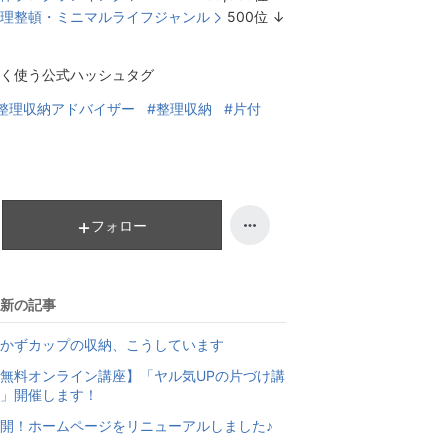
ラ
理整頓・ミニマルライフジャンル
500
位
↓
ン
ラ
キ
ン
く使う公式ハッシュタグ
ン
キ
グ
ン
整理収納アドバイザー
#整理収納
#片付
下
グ
降
下
降
フォロー
新の記事
かずカップの収納、こうしています
無料オンライン講座】「ヤル気UPの片づけ講
」開催します！
開！ホームページをリニューアルしました♪