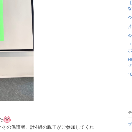
【
な
今
片
今
「
ポ
H
せ
1
テ
た
ブ
とその保護者、計4組の親子がご参加してくれ