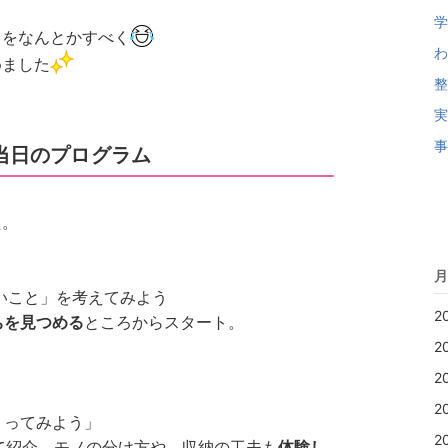
学
」をなんとかすべく
わ
めました
整
実
事
当日のプログラム
た。
月
いこと」を考えてみよう
2
ちを見つめる
ところからスタート。
2
2
2
くってみよう」
2
て紹介。モノの分け方や、収納の工夫も
体験し