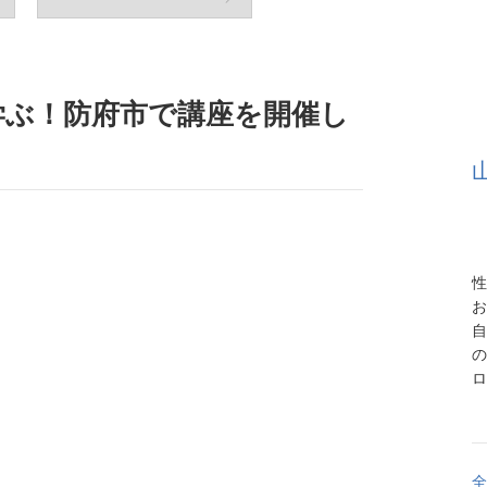
学ぶ！防府市で講座を開催し
性
お
自
の
ロ
全