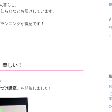
整
人暮らし。
お知らせなどお届けしています。
よ
プランニングが得意です！
#
け
、楽しい！
最
で、
お
片づけ講座」
を開催しました♪
【
座
公