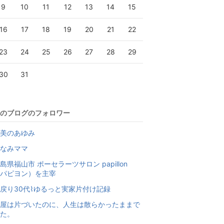
9
10
11
12
13
14
15
16
17
18
19
20
21
22
23
24
25
26
27
28
29
30
31
のブログのフォロワー
美のあゆみ
なみママ
島県福山市 ポーセラーツサロン papillon
パピヨン）を主宰
戻り30代⌇ゆるっと実家片付け記録
屋は片づいたのに、人生は散らかったままで
た。