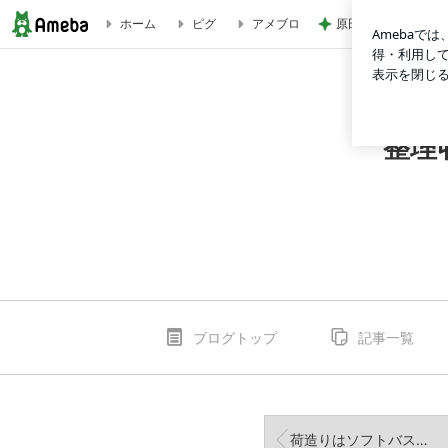
原田龍二の妻 新し
ホーム
ピグ
アメブロ
【親子講座】親子で学ぶお片づけ｜防府市で開催しました | 
整理
ブログトップ
記事一覧
荷造りはソフトバスケットでラクに♪