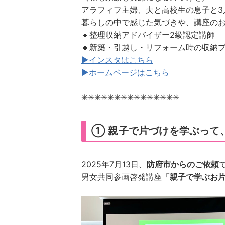
アラフィフ主婦、夫と高校生の息子と3
暮らしの中で感じた気づきや、講座の
🔸整理収納アドバイザー2級認定講師
🔸新築・引越し・リフォーム時の収納
▶インスタはこちら
▶ホームページはこちら
✳︎✳︎✳︎✳︎✳︎✳︎✳︎✳︎✳︎✳︎✳︎✳︎✳︎✳︎✳︎
① 親子で片づけを学ぶって
2025年7月13日、
防府市からのご依頼
男女共同参画啓発講座
「親子で学ぶお