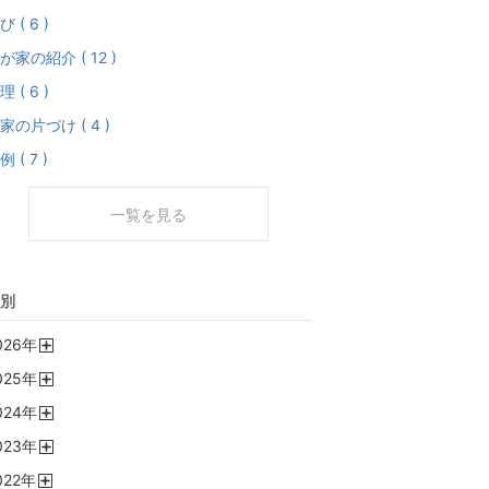
び ( 6 )
が家の紹介 ( 12 )
理 ( 6 )
家の片づけ ( 4 )
例 ( 7 )
一覧を見る
別
026
年
開
025
年
く
開
024
年
く
開
023
年
く
開
022
年
く