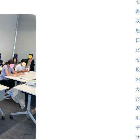
セ
書
収
思
日
ビ
セ
現
お
カ
お
家
引
子
サ