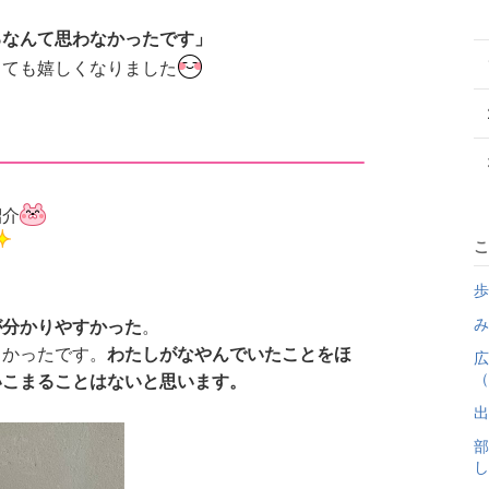
るなんて思わなかったです」
とても嬉しくなりました
紹介
こ
歩
み
が分かりやすかった
。
しかったです。
わたしがなやんでいたことをほ
広
（
いこまることはないと思います。
出
部
し