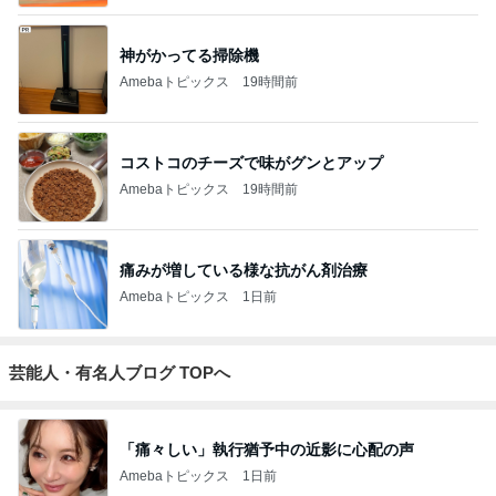
実家で晩ご飯
だいたひかるオフィシャルブログ Powered by
23時間前
Ameba
「ナイスバディ」51歳の水着姿に絶賛
Amebaトピックス
1日前
ありがとうございます
市川團十郎白猿オフィシャルB
4日前