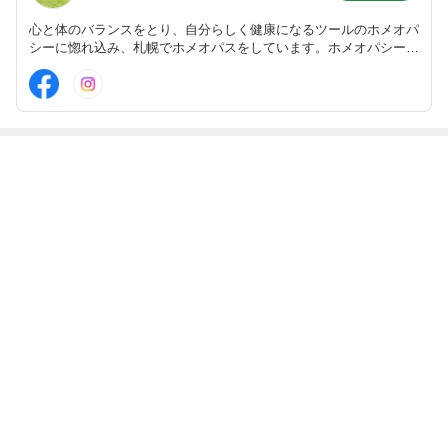
心と体のバランスをとり、自分らしく健康になるツールのホメオパ
シーに惚れ込み、札幌でホメオパスをしています。ホメオパシーを
はじめ、クラニオセイクラルセラピー（頭蓋仙骨療法）などの可能
性ある代替療法も日々研究＆実践中！
最近の画像つき記事
地震や災害に備
久々の再会から
熱中症予防・対
2026年９月開
えるホメオパシ
本来の自分を思
策のホメオパシ
講！ファミリー
ーと簡単お手当
い出してレメデ
ー
ホメオパスコー
て
ィーをとりたく
ス
なった話
もっと見る
ABEMA
2024年に堂本剛と結婚 百田夏菜子が喜