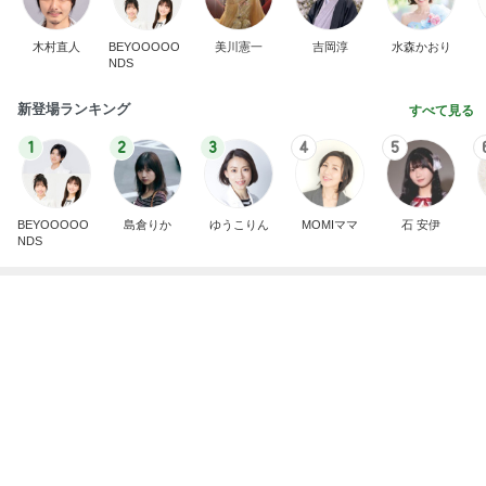
婚約者と作り合った宝物のとんぼ玉
Amebaトピックス
1日前
実家で晩ご飯
だいたひかるオフィシャルブログ Powered by
23時間前
Ameba