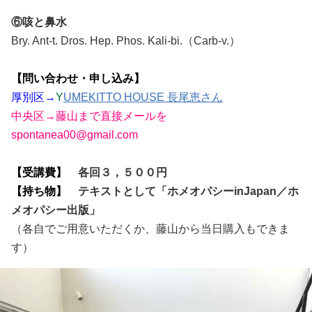
⑥咳と鼻水
Bry. Ant-t. Dros. Hep. Phos. Kali-bi.（Carb-v.）
【問い合わせ・申し込み】
厚別区→
Y
UMEKITTO HOUSE 長尾恵さん
中央区→藤山まで直接メールを
spontanea00@gmail.com
【受講費】
各回３，５００円
【持ち物】
テキストとして「ホメオパシーinJapan／ホ
メオパシー出版」
（各自でご用意いただくか、藤山から当日購入もできま
す）