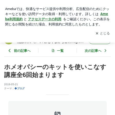
ホメオパシーのキットを使いこなす講座全6回始まります | ～
自己治癒力で、もっと元気に、幸せに！～ 札幌のホメオパス
アプリをダウンロードして
ブログの更新通知
を受け取りまし
開く
ふじやまみちこのMagical Healthy blog
ょう。
～自己治癒力で、もっと元気に、幸せに！～
フォロー
札幌のホメオパス ふじやまみちこのMagical
Healthy blog
前の記事へ
一覧
次の記事へ
ホメオパシーのキットを使いこなす
講座全6回始まります
2018-05-21
テーマ：
◆ブログ