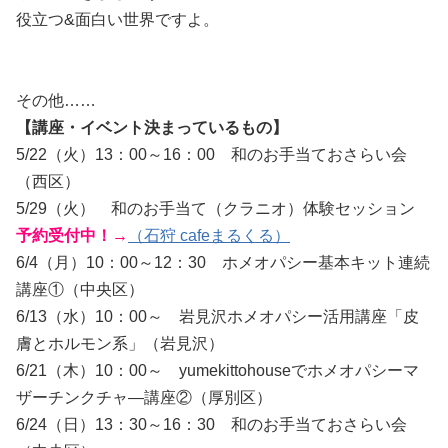
役立つ&面白い世界ですよ。
その他……
【講座・イベント決まっているもの】
5/22（火）13：00～16：00 和のお手当ておさらい会
（西区）
5/29（火） 和のお手当て（クラニオ）体験セッション
予約受付中！→
（石狩 cafeまるくる）
6/4（月）10：00～12：30 ホメオパシー基本キット連続
講座①（中央区）
6/13（水）10：00～ 岩見沢ホメオパシー活用講座「皮
膚とホルモン系」（岩見沢）
6/21（木）10：00～ yumekittohouseでホメオパシーマ
ザーチンクチャ―講座②（厚別区）
6/24（日）13：30～16：30 和のお手当ておさらい会