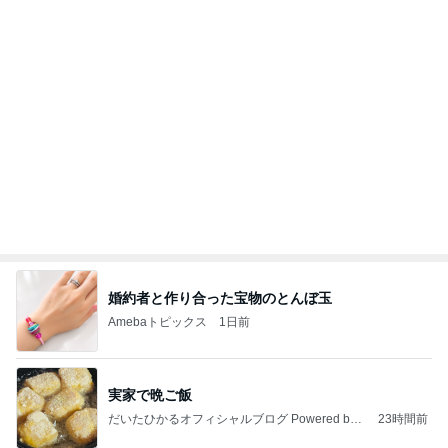
医師に言われた運もある大きな手術
Amebaトピックス
1日前
わあ喉は‥
藤田朋子オフィシャルブログ「笑顔の種と眠る犬」
2日前
Powered by Ameba
美術館のレストランでの上品な食事
Amebaトピックス
2日前
悲しすぎて立ち直れない。