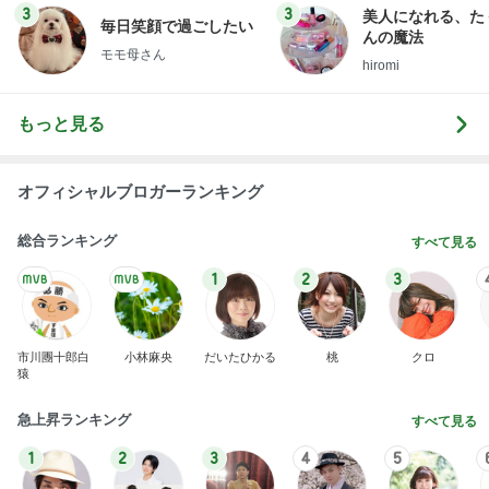
木村直人
BEYOOOOO
美川憲一
吉岡淳
水森かおり
NDS
新登場ランキング
すべて見る
1
2
3
4
5
BEYOOOOO
島倉りか
ゆうこりん
MOMIママ
石 安伊
NDS