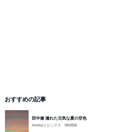
神がかってる掃除機
Amebaトピックス
19時間前
コストコのチーズで味がグンとアップ
Amebaトピックス
19時間前
痛みが増している様な抗がん剤治療
Amebaトピックス
1日前
芸能人・有名人ブログ TOPへ
「痛々しい」執行猶予中の近影に心配の声
Amebaトピックス
1日前