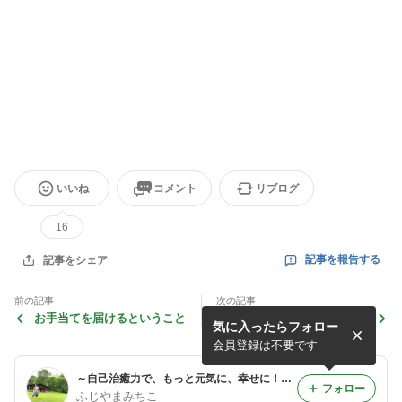
いいね
コメント
リブログ
16
記事を報告する
記事をシェア
前の記事
次の記事
お手当てを届けるということ
花咲く5月はいろいろ
気に入ったらフォロー
と……！
会員登録は不要です
～自己治癒力で、もっと元気に、幸せに！～ 札幌のホメオパス ふじやまみちこのMagical Healthy blog
フォロー
ふじやまみちこ