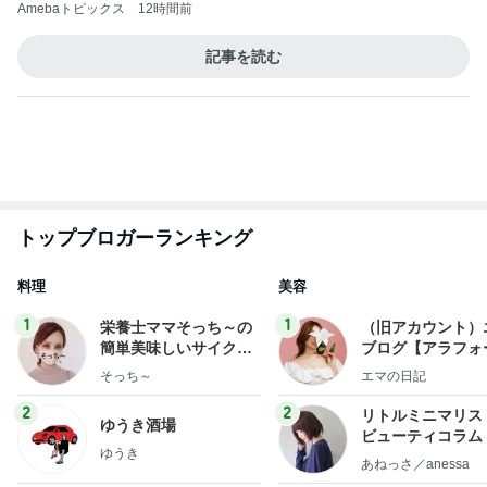
3
3
美人になれる、た
毎日笑顔で過ごしたい
んの魔法
モモ母さん
hiromi
もっと見る
オフィシャルブロガーランキング
総合ランキング
すべて見る
1
2
3
市川團十郎白
小林麻央
だいたひかる
桃
クロ
猿
急上昇ランキング
すべて見る
1
2
3
4
5