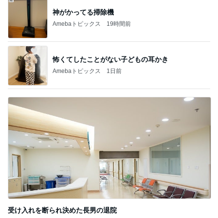
記事を読む
トップブロガーランキング
料理
美容
1
1
栄養士ママそっち～の
（旧アカウント）
簡単美味しいサイクル
ブログ【アラフォ
献立
社売却セカンドラ
そっち～
エマの日記
フ】
2
2
リトルミニマリス
ゆうき酒場
ビューティコラム 
ゆうき
little minimalist'
あねっさ／anessa
uty colum