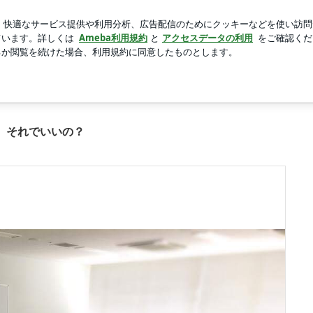
ってみた結果
新規登録
ロ
芸能人ブログ
人気ブログ
像 2枚中2枚目
。それでいいの？