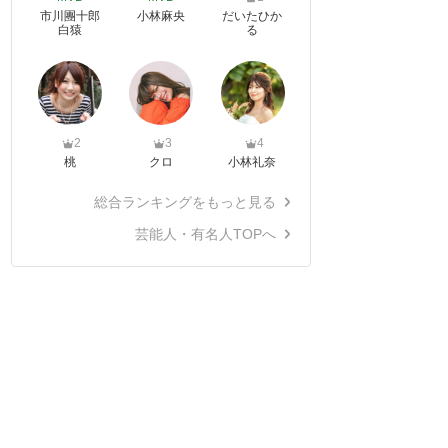
市川團十郎
小林麻央
だいたひか
白猿
る
2
3
4
桃
クロ
小林礼奈
総合ランキングをもっと見る
芸能人・有名人TOPへ