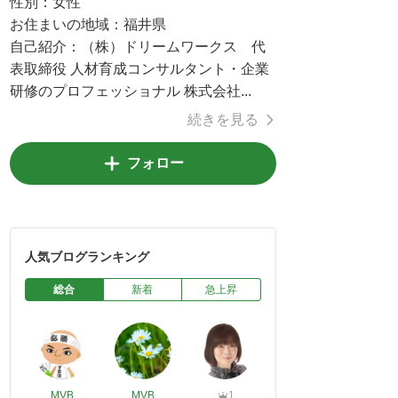
性別：
女性
お住まいの地域：
福井県
自己紹介：
（株）ドリームワークス 代
表取締役 人材育成コンサルタント・企業
研修のプロフェッショナル 株式会社...
続きを見る
フォロー
人気ブログランキング
総合
新着
急上昇
MVB
MVB
1