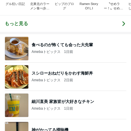
グル狂い日記
北東北のラー
ピップのブロ
Ramen Story
〝せめラ
メン食べ歩き
グ
Of L.I
ー！〟せめて
道楽のブログ
ラーメンくら
いは貪欲に味
わいたいの
もっと見る
だ！
食べるのが怖くても会った大先輩
Amebaトピックス
1日前
スシローおねだりをかわす海鮮丼
Amebaトピックス
2日前
細川直美 家族皆が大好きなチキン
Amebaトピックス
1日前
神がかってる掃除機