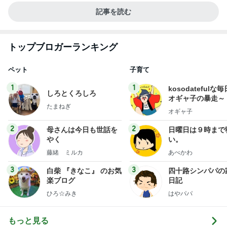
記事を読む
トップブロガーランキング
ペット
子育て
1
1
kosodatefulな毎
しろとくろしろ
オギャ子の暴走～
たまねぎ
オギャ子
2
2
母さんは今日も世話を
日曜日は９時まで
やく
い。
藤緒 ミルカ
あべかわ
3
3
白柴 『きなこ』 のお気
四十路シンパパの
楽ブログ
日記
ひろ☆みき
はやパパ
もっと見る