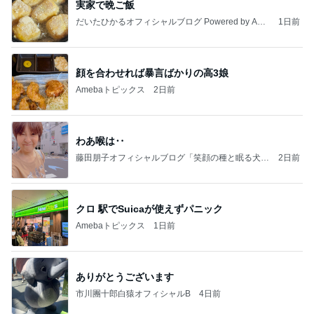
実家で晩ご飯
だいたひかるオフィシャルブログ Powered by Ame
1日前
ba
顔を合わせれば暴言ばかりの高3娘
Amebaトピックス
2日前
わあ喉は‥
藤田朋子オフィシャルブログ「笑顔の種と眠る犬」
2日前
Powered by Ameba
クロ 駅でSuicaが使えずパニック
Amebaトピックス
1日前
ありがとうございます
市川團十郎白猿オフィシャルB
4日前