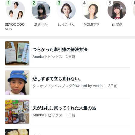
1
2
3
4
5
BEYOOOOO
島倉りか
ゆうこりん
MOMIママ
石 安伊
NDS
つらかった牽引痛の解決方法
Amebaトピックス
1日前
悲しすぎて立ち直れない。
クロオフィシャルブログPowered by Ameba
2日前
夫がお礼に買ってくれた大量の品
Amebaトピックス
1日前