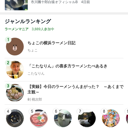
市川團十郎白猿オフィシャルB
4日前
ジャンルランキング
ラーメンマニア
3,889人参加中
1
ちょこの横浜ラーメン日記
ちょこ
2
「こたなりん」の喜多方ラーメンたべあるき
こたなりん
3
【実録】今日のラーメンうんまがった？ ～あくまで
主観～
剣 桃次郎
4
5
6
7
8