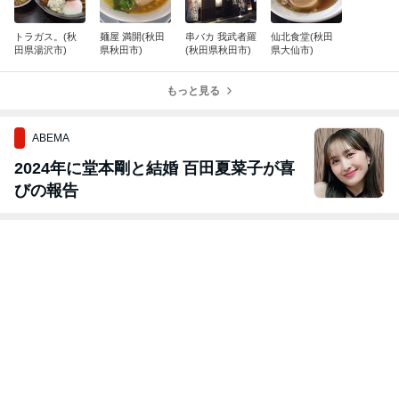
トラガス。(秋
麺屋 満開(秋田
串バカ 我武者羅
仙北食堂(秋田
田県湯沢市)
県秋田市)
(秋田県秋田市)
県大仙市)
もっと見る
ABEMA
2024年に堂本剛と結婚 百田夏菜子が喜
びの報告