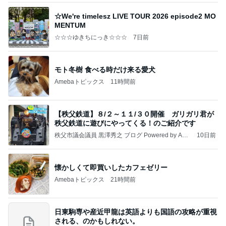
☆We're timelesz LIVE TOUR 2026 episode2 MO
MENTUM
☆☆☆ゆきちにっき☆☆☆
7日前
モト冬樹 食べる時だけ来る愛犬
Amebaトピックス
11時間前
【秩父鉄道】８/２～１１/３０開催 ガリガリ君が
秩父鉄道に遊びにやってくる！のご紹介です
秩父市議会議員 黒澤秀之 ブログ Powered by Ame
10日前
ba
懐かしくて即買いしたカフェゼリー
Amebaトピックス
21時間前
日東駒専や産近甲龍は英語よりも国語の攻略が重視
される、のかもしれない。