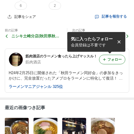
6
2
記事を報告する
記事をシェア
前の記事
次の記事
ニシキ土崎分店(秋田県秋田
ラーメン タンポポ(秋田県秋
気に入ったらフォロー
市)
田市)
会員登録は不要です
筋肉酒店のラーメン食ったら上げマッスル！
フォロー
筋肉酒店
H24年2月25日に開催された「秋田ラーメン同好会」の参加をきっ
かけに、完全放置だったアメブロをラーメンに特化して復活！ 個
人的なラーメンの感想を、感じたままメモしてます。酒ブログ初め
ラーメンマニアジャンル 325位
ました。世界の中心で酔って酒部→http://worldsakeclub.net/
最近の画像つき記事