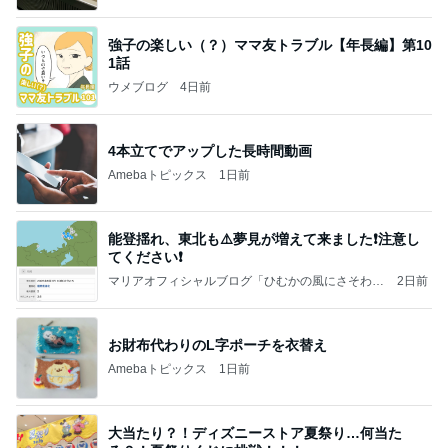
強子の楽しい（？）ママ友トラブル【年長編】第10
1話
ウメブログ
4日前
4本立てでアップした長時間動画
Amebaトピックス
1日前
能登揺れ、東北も⚠️夢見が増えて来ました❗️注意し
てください❗️
マリアオフィシャルブログ「ひむかの風にさそわれ
2日前
て」Powered by Ameba
お財布代わりのL字ポーチを衣替え
Amebaトピックス
1日前
大当たり？！ディズニーストア夏祭り…何当た