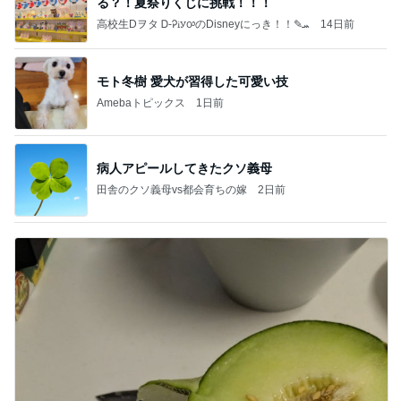
る？！夏祭りくじに挑戦！！！
高校生Dヲタ Ꭰ-ᎮꭵꭹꭴのDisneyにっき！！✎ܚ
14日前
モト冬樹 愛犬が習得した可愛い技
Amebaトピックス
1日前
病人アピールしてきたクソ義母
田舎のクソ義母vs都会育ちの嫁
2日前