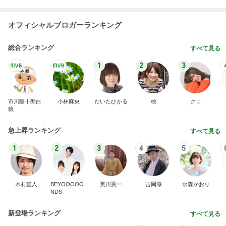
オフィシャルブロガーランキング
総合ランキング
すべて見る
1
2
3
市川團十郎白
小林麻央
だいたひかる
桃
クロ
猿
急上昇ランキング
すべて見る
1
2
3
4
5
木村直人
BEYOOOOO
美川憲一
吉岡淳
水森かおり
NDS
新登場ランキング
すべて見る