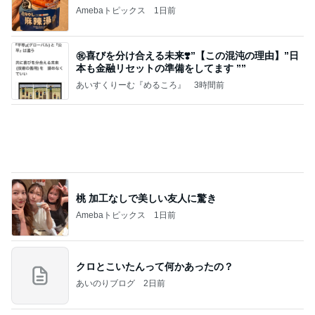
Amebaトピックス
1日前
㊗️喜びを分け合える未来❣️”【この混沌の理由】”⽇
本も⾦融リセットの準備をしてます ””
あいすくりーむ『めるころ』
3時間前
桃 加工なしで美しい友人に驚き
Amebaトピックス
1日前
クロとこいたんって何かあったの？
あいのりブログ
2日前