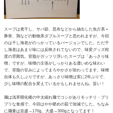
スープは煮干し、サバ節、昆布などから抽出した魚介系＋
豚骨、鶏などの動物系ダブルスープと思われますが、今回
のは干し海老がのっかっているバージョンでした。ただ干
し海老はあまり味には反映されてないので、味変グッズ程
度の雰囲気。背脂がガッツリ浮いたスープは「あっさり味
噌」ですが、味噌の主張がしっかりある濃いめな味わい
で、背脂の甘みによってまろやかさが加わってます。味噌
自体も久しぶりですが、あっさり味噌は実に2年ぶりで、
少し味噌の配合を変えているかもしれませんね。旨い！
麺は浅草開化楼の中太縮れ麺でコシがありモッチリ・プリ
プリな食感で、今回はやや硬めの茹で加減でした。ちなみ
に麺量は並盛→170g、大盛→300gとなってます！