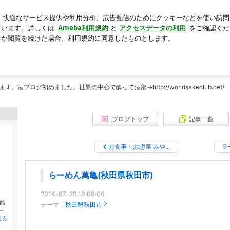
ば強制終了
芸能人ブログ
人気ブログ
新規登録
ログ
上げマッスル！
ったら上げマッスル！
好会」の参加をきっかけに、完全放置だったアメブロをラーメンに特化して復活！
ログ初めました。世界の中心で酔って酒部→http://worldsakeclub.net/
ブログトップ
記事一覧
お食事・お惣菜 みや…
ラ
らーめん萬亀(秋田県秋田市)
2014-07-28 10:00:06
筋
テーマ：
秋田県秋田市
ー
見る