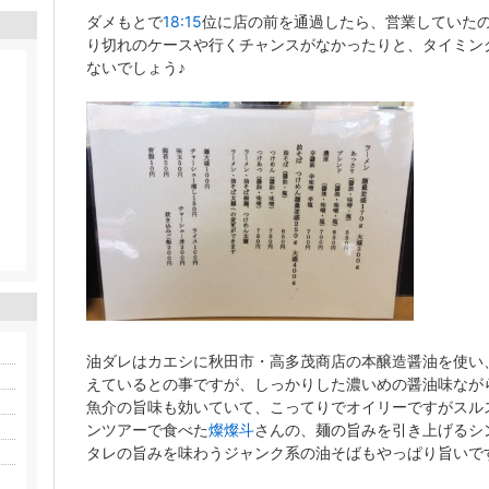
ダメもとで
18:15
位に店の前を通過したら、営業していた
り切れのケースや行くチャンスがなかったりと、タイミン
ないでしょう♪
油ダレはカエシに秋田市・高多茂商店の本醸造醤油を使い
えているとの事ですが、しっかりした濃いめの醤油味なが
魚介の旨味も効いていて、こってりでオイリーですがスル
ンツアーで食べた
燦燦斗
さんの、麺の旨みを引き上げるシ
タレの旨みを味わうジャンク系の油そばもやっぱり旨いで