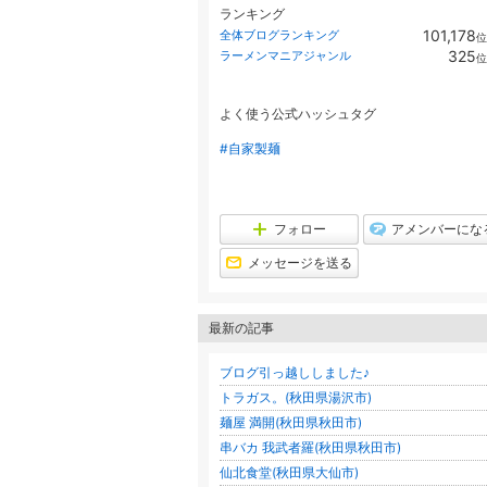
ランキング
101,178
全体ブログランキング
位
325
ラーメンマニアジャンル
位
よく使う公式ハッシュタグ
#自家製麺
フォロー
アメンバーにな
メッセージを送る
最新の記事
ブログ引っ越ししました♪
トラガス。(秋田県湯沢市)
麺屋 満開(秋田県秋田市)
串バカ 我武者羅(秋田県秋田市)
仙北食堂(秋田県大仙市)