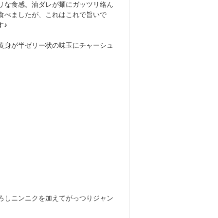
リな食感。油ダレが麺にガッツリ絡ん
食べましたが、これはこれで旨いで
す♪
黄身が半ゼリー状の味玉にチャーシュ
ろしニンニクを加えてがっつりジャン