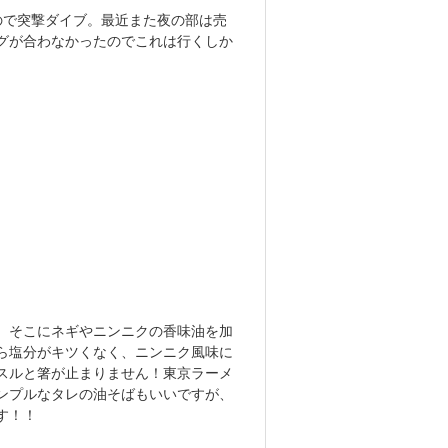
ので突撃ダイブ。最近また夜の部は売
グが合わなかったのでこれは行くしか
、そこにネギやニンニクの香味油を加
ら塩分がキツくなく、ニンニク風味に
スルと箸が止まりません！東京ラーメ
ンプルなタレの油そばもいいですが、
す！！