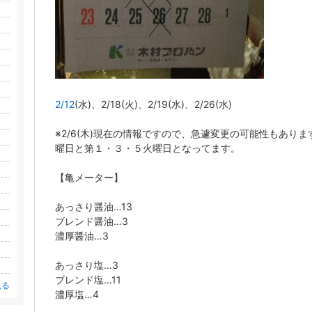
2/12
(水)、2/18(火)、2/19(水)、2/26(水)
※2/6(木)現在の情報ですので、急遽変更の可能性もあり
曜日と第１・３・５火曜日となってます。
【亀メーター】
あっさり醤油…13
ブレンド醤油…3
濃厚醤油…3
あっさり塩…3
ブレンド塩…11
見る
濃厚塩…4