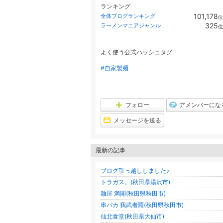
ランキング
101,178
全体ブログランキング
位
325
ラーメンマニアジャンル
位
よく使う公式ハッシュタグ
#自家製麺
フォロー
アメンバーにな
メッセージを送る
最新の記事
ブログ引っ越ししました♪
トラガス。(秋田県湯沢市)
麺屋 満開(秋田県秋田市)
串バカ 我武者羅(秋田県秋田市)
仙北食堂(秋田県大仙市)