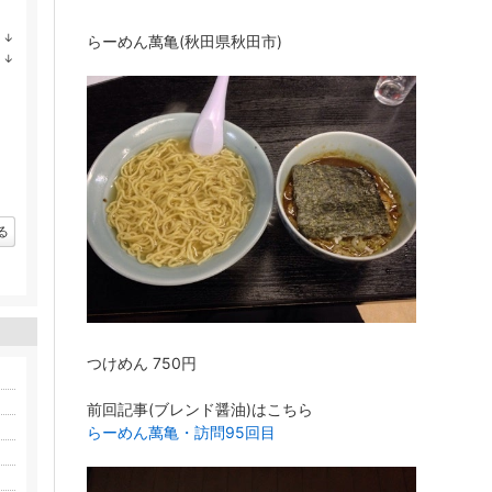
↓
らーめん萬亀(秋田県秋田市)
ラ
↓
ン
ラ
キ
ン
ン
キ
グ
ン
下
グ
降
下
降
る
つけめん 750円
前回記事(ブレンド醤油)はこちら
らーめん萬亀・訪問95回目