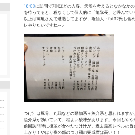
18:00
に訪問で7割ほどの入客。天候を考えるとなかなか
を待ってると、程なくして個人的に「亀隊長」と呼んでい
以上は萬亀さんで遭遇してますが、亀仙人・fat32氏も
レやりたいですね～♪
つけ汁は豚骨、丸鶏などの動物系＋魚介系と思われますが
魚介系が効いていて、程よい酸味があります。今回もやや
前回訪問時に後輩が食べたつけ汁が、過去最高レベルの旨
上がり！やはり夜の部のつけ麺の完成度は高い！！