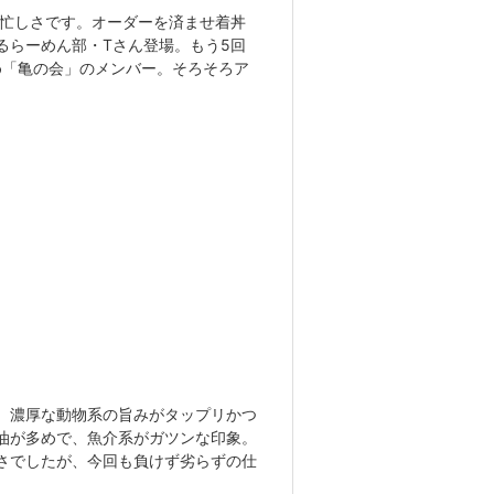
の忙しさです。オーダーを済ませ着丼
るらーめん部・Tさん登場。もう5回
含め「亀の会」のメンバー。そろそろア
、濃厚な動物系の旨みがタップリかつ
油が多めで、魚介系がガツンな印象。
さでしたが、今回も負けず劣らずの仕