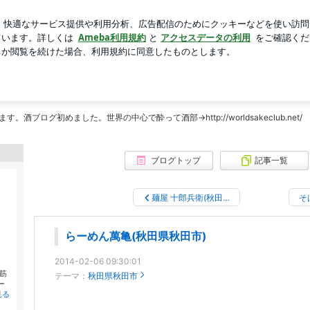
と言っていた子
芸能人ブログ
人気ブログ
新規登録
上げマッスル！
ったら上げマッスル！
好会」の参加をきっかけに、完全放置だったアメブロをラーメンに特化して復活！
ログ初めました。世界の中心で酔って酒部→http://worldsakeclub.net/
ブログトップ
記事一覧
麺屋 十郎兵衛(秋田…
そ
らーめん萬亀(秋田県秋田市)
2014-02-06 09:30:01
筋
テーマ：
秋田県秋田市
ー
見る