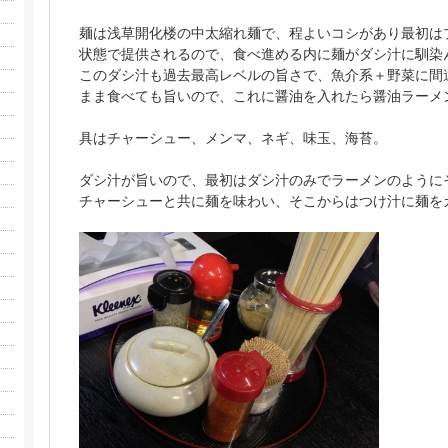
麺は浅草開化楼の中太縮れ麺で、程よいコシがあり最初は
状態で提供されるので、食べ進める内に麺がダシ汁に馴染
このダシ汁も過去最高レベルの旨さで、魚介系＋野菜に間
まま食べても旨いので、これに醤油を入れたら醤油ラーメ
具はチャーシュー、メンマ、ネギ、味玉、海苔。
ダシ汁が旨いので、最初はダシ汁のみでラーメンのように
チャーシューと共に麺を味わい、そこからはつけ汁に麺を