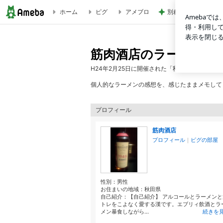
ホーム
ピグ
アメブロ
別れ際にまた明日ね
らーめん萬亀(秋田県秋田市) | 筋肉酒店のラーメン食ったら
筋肉酒店のラーメン食
H24年2月25日に開催された「秋田ラーメン同
個人的なラーメンの感想を、感じたままメモしてます。酒ブ
プロフィール
筋肉酒店
プロフィール
｜
ピグの部屋
性別：
男性
お住まいの地域：
秋田県
自己紹介：【自己紹介】 アルコールとラーメンと
トレをこよなく愛する漢です。エブリィ飲酒とラ
メン暴食しながら...
続きを