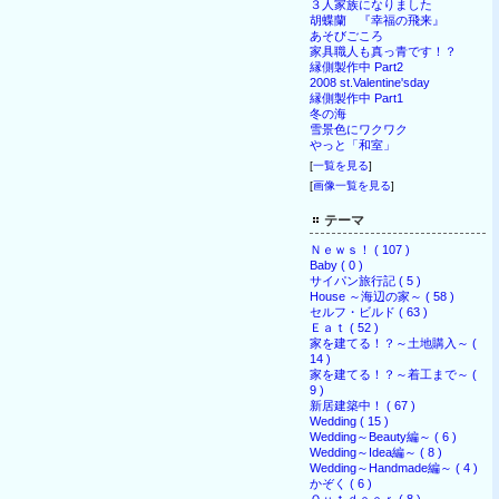
３人家族になりました
胡蝶蘭 『幸福の飛来』
あそびごころ
家具職人も真っ青です！？
縁側製作中 Part2
2008 st.Valentine'sday
縁側製作中 Part1
冬の海
雪景色にワクワク
やっと「和室」
[
一覧を見る
]
[
画像一覧を見る
]
テーマ
Ｎｅｗｓ！ ( 107 )
Baby ( 0 )
サイパン旅行記 ( 5 )
House ～海辺の家～ ( 58 )
セルフ・ビルド ( 63 )
Ｅａｔ ( 52 )
家を建てる！？～土地購入～ (
14 )
家を建てる！？～着工まで～ (
9 )
新居建築中！ ( 67 )
Wedding ( 15 )
Wedding～Beauty編～ ( 6 )
Wedding～Idea編～ ( 8 )
Wedding～Handmade編～ ( 4 )
かぞく ( 6 )