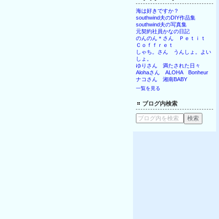
海は好きですか？
southwind夫のDIY作品集
southwind夫の写真集
元契約社員かなの日記
のんのん＊さん Ｐｅｔｉｔ
Ｃｏｆｆｒｅｔ
しゃち。さん うんしょ。よい
しょ。
ゆりさん 満たされた日々
Alohaさん ALOHA Bonheur
ナコさん 湘南BABY
一覧を見る
ブログ内検索