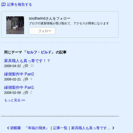
記事を報告する
southwind
さんをフォロー
ブログの更新情報が受け取れて、アクセスが簡単になります
フォロー
同じテーマ 「
セルフ・ビルド
」 の記事
家具職人も真っ青です！？
21
2008-04-22
縁側製作中 Part2
4
2008-02-21
縁側製作中 Part1
2
2008-02-09
もっと見る >>
胡蝶蘭 『幸福の飛来』
|
記事一覧
|
家具職人も真っ青です！？