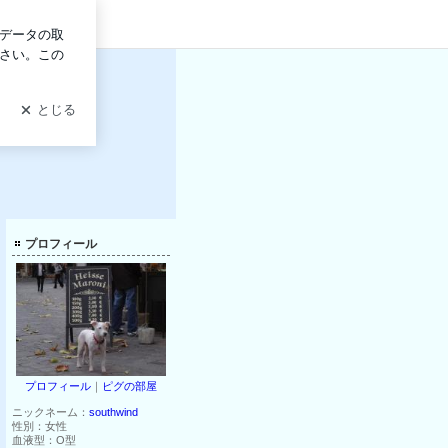
ログイン
プロフィール
プロフィール
｜
ピグの部屋
ニックネーム：
southwind
性別：
女性
血液型：
O型