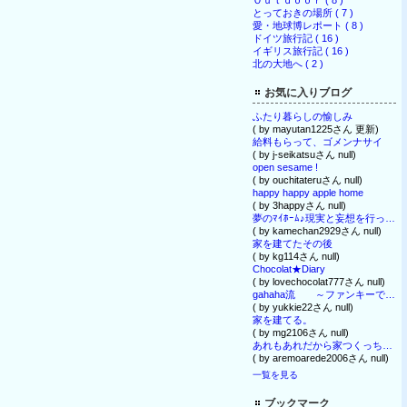
Ｏｕｔｄｏｏｒ ( 8 )
とっておきの場所 ( 7 )
愛・地球博レポート ( 8 )
ドイツ旅行記 ( 16 )
イギリス旅行記 ( 16 )
北の大地へ ( 2 )
お気に入りブログ
ふたり暮らしの愉しみ
( by mayutan1225さん 更新)
給料もらって、ゴメンナサイ
( by j-seikatsuさん null)
open sesame !
( by ouchitateruさん null)
happy happy apple home
( by 3happyさん null)
夢のﾏｲﾎｰﾑ♪現実と妄想を行ったり来たり～家族日記
( by kamechan2929さん null)
家を建てたその後
( by kg114さん null)
Chocolat★Diary
( by lovechocolat777さん null)
gahaha流 ～ファンキーで行こうっと！～
( by yukkie22さん null)
家を建てる。
( by mg2106さん null)
あれもあれだから家つくっちゃいました。
( by aremoarede2006さん null)
一覧を見る
ブックマーク