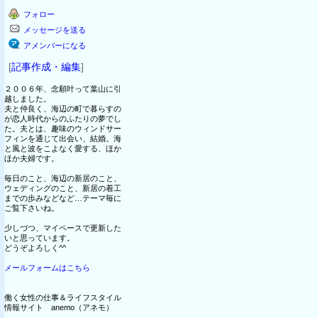
フォロー
メッセージを送る
アメンバーになる
[
記事作成・編集
]
２００６年、念願叶って葉山に引
越しました。
夫と仲良く、海辺の町で暮らすの
が恋人時代からのふたりの夢でし
た。夫とは、趣味のウィンドサー
フィンを通じて出会い、結婚。海
と風と波をこよなく愛する、ほか
ほか夫婦です。
毎日のこと、海辺の新居のこと、
ウェディングのこと、新居の着工
までの歩みなどなど…テーマ毎に
ご覧下さいね。
少しづつ、マイペースで更新した
いと思っています。
どうぞよろしく^^
メールフォームはこちら
働く女性の仕事＆ライフスタイル
情報サイト anemo（アネモ）