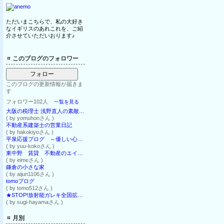
ただいまこちらで、私の大好き
なイギリスのあれこれを、ご紹
介させていただいおります♪
このブログのフォロワー
フォロー
このブログの更新情報が届きま
す
フォロワー102人
一覧を見る
大阪の税理士 浅野直人の素敵ブログ。
( by yomuhonさん )
不動産系建築士の営業日記
( by hakokiyoさん )
平泉応援プログ ～優しい心をはぐくんで～
( by yuu-kokoさん )
東中野 賃貸 不動産のエイム 東中野タウン情報ＷＥＢ支店
( by eimeさん )
鎌倉の小さな家
( by aijun1106さん )
tomoブログ
( by tomo512さん )
★STOP!放射能ガレキ全国拡散！玄海、泊～全原発！子供虐殺！不妊ﾜｸﾁﾝ&殺精子ｺｰﾝ&六ケ所&祝島
( by sugi-hayamaさん )
月別