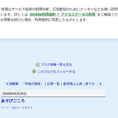
る中でのリハーサル
新規登録
芸能人ブログ
人気ブログ
～海辺の家・葉山生活～
町で暮らしています。
ブログ画像一覧を見る
このブログをフォローする
胡蝶蘭 『幸福の飛来』
|
記事一覧
|
家具職人も真っ青です！？
2008年04月26日
あそびごころ
テーマ：
セルフ・ビルド