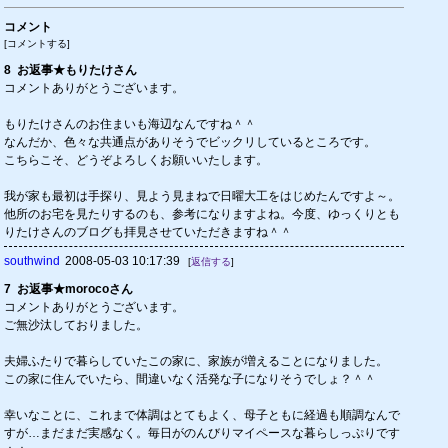
コメント
[
コメントする
]
8
お返事★もりたけさん
コメントありがとうございます。
もりたけさんのお住まいも海辺なんですね＾＾
なんだか、色々な共通点がありそうでビックリしているところです。
こちらこそ、どうぞよろしくお願いいたします。
我が家も最初は手探り、見よう見まねで日曜大工をはじめたんですよ～。
他所のお宅を見たりするのも、参考になりますよね。今度、ゆっくりとも
りたけさんのブログも拝見させていただきますね＾＾
southwind
2008-05-03 10:17:39
[
返信する
]
7
お返事★morocoさん
コメントありがとうございます。
ご無沙汰しておりました。
夫婦ふたりで暮らしていたこの家に、家族が増えることになりました。
この家に住んでいたら、間違いなく活発な子になりそうでしょ？＾＾
幸いなことに、これまで体調はとてもよく、母子ともに経過も順調なんで
すが…まだまだ実感なく。毎日がのんびりマイペースな暮らしっぷりです