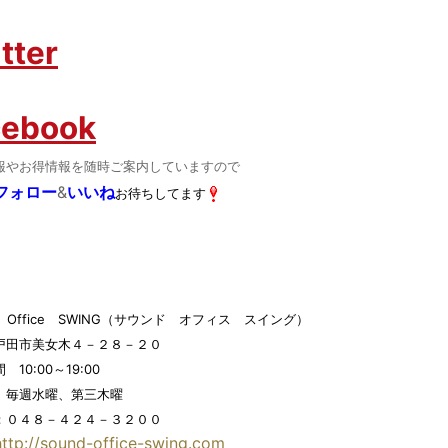
tter
cebook
報やお得情報を随時ご案内していますので
フォロー
&
いいね
お待ちしてます
d Office SWING（サウンド オフィス スイング）
戸田市美女木４－２８－２０
10:00～19:00
 毎週水曜、第三木曜
：０４８－４２４－３２００
http://sound-office-swing.com