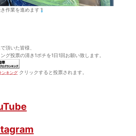
続き作業を進めます
んで頂いた皆様、
ング投票の清き1ポチを1日1回お願い致します。
クリックすると投票されます。
ランキング
uTube
stagram