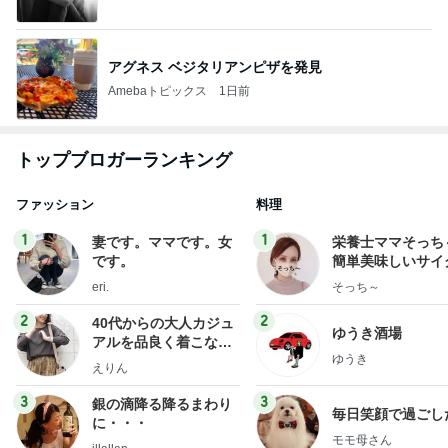
アグネス ベジタリアンピザを発見
Amebaトピックス
1日前
トップブロガーランキング
ファッション
料理
1
1
妻です。ママです。女
栄養士ママそっち
です。
簡単美味しいサイ
献立
eri.
そっち～
2
2
40代からの大人カジュ
ゆうき酒場
アルを品良く着こなす
ゆうき
ファッションブログ
えりん
3
3
銀の滴降る降るまわり
毎日笑顔で過ごし
に・・・
モモ母さん