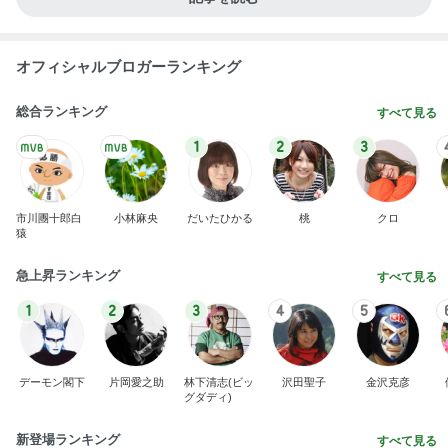
オフィシャルブロガーランキング
総合ランキング
すべて見る
1
2
3
市川團十郎白
小林麻央
だいたひかる
桃
クロ
猿
急上昇ランキング
すべて見る
1
2
3
4
5
デーモン閣下
片岡愛之助
林下清志(ビッ
沢田聖子
金沢克彦
グダディ)
新登場ランキング
すべて見る