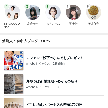
1
2
3
4
5
BEYOOOOO
島倉りか
ゆうこりん
石 安伊
蒼井心音
NDS
芸能人・有名人ブログ TOPへ
レジェンド松下のなんでもプレゼン！
Amebaトピックス
22時間前
真琴つばさ 被災地へ心からの祈り
Amebaトピックス
1日前
どこに消えたボーナスの差額170万円