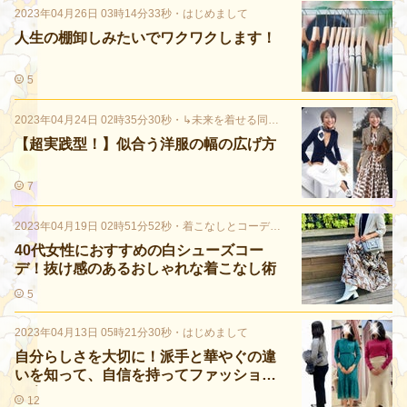
2023年04月26日 03時14分33秒
・
はじめまして
人生の棚卸しみたいでワクワクします！
5
2023年04月24日 02時35分30秒
・
↳未来を着せる同行ショッピング
【超実践型！】似合う洋服の幅の広げ方
7
2023年04月19日 02時51分52秒
・
着こなしとコーディネート
40代女性におすすめの白シューズコー
デ！抜け感のあるおしゃれな着こなし術
5
2023年04月13日 05時21分30秒
・
はじめまして
自分らしさを大切に！派手と華やぐの違
いを知って、自信を持ってファッション
を楽しもう
12