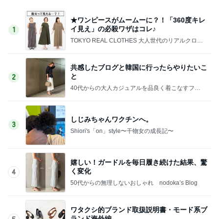
★ワンピースがムームーに？！「360度キレ
イ見え」の必殺ワザはコレ♪
1
TOKYO REAL CLOTHES 大人世代のリアルクロー
ズ
共感したブログと韓国に行ったらやりたいこ
と
2
40代からの大人カジュアルを品良く着こなすファ
ッションブログ
しじみちゃんワクチンへ。
3
Shiori's「on」style〜干物女の成長記〜
嬉しい！ガードルを毎日履き続けた結果、驚
く変化
4
50代からの無理しないおしゃれ nodoka’s Blog
ワタクシ的ブランド取扱説明書・モード系ブ
ランド海外編