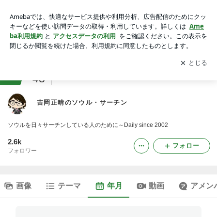
2009年06月のブログ｜吉岡正晴のソウル・サーチン
アプリをダウンロードして
ブログの更新通知
を受け取りまし
開く
ょう。
ranking
48
音楽レビュージャンル
吉岡正晴のソウル・サーチン
ソウルを日々サーチンしている人のために～Daily since 2002
2.6k
フォロー
フォロワー
画像
テーマ
年月
動画
アメン