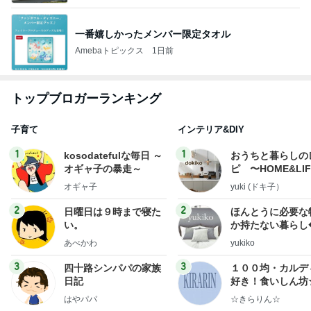
一番嬉しかったメンバー限定タオル
Amebaトピックス
1日前
トップブロガーランキング
子育て
インテリア&DIY
1
1
kosodatefulな毎日 ～
おうちと暮らしの
オギャ子の暴走～
ピ 〜HOME&LI
オギャ子
yuki (ドキ子）
2
2
日曜日は９時まで寝た
ほんとうに必要な
い。
か持たない暮らし
ep Life Simple
あべかわ
yukiko
ンテリアのきろく
3
3
四十路シンパパの家族
１００均・カルデ
日記
好き！食いしん坊
らりん☆のブログ
はやパパ
☆きらりん☆