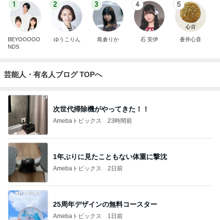
1
2
3
4
5
BEYOOOOO
ゆうこりん
島倉りか
石 安伊
蒼井心音
NDS
芸能人・有名人ブログ TOPへ
次世代掃除機がやってきた！！
Amebaトピックス
23時間前
1年ぶりに見たこともない体重に撃沈
Amebaトピックス
2日前
25周年デザインの無料コースター
Amebaトピックス
1日前