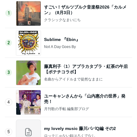
すごい！ザルツブルク音楽祭2026「カルメ
ン」（8月3日）
1
クラシックなまいにち
Sublime 『Ebin』
2
Not A Day Goes By
藤真利子〈1〉アブラカタブラ・紅茶の午后
【ポテチコラボ】
3
名曲からアイドルまで徒然なままに
ユーキャンさんから「山内惠介の世界」発
売！
4
月刊歌の手帖 編集部ブログ
my lovely music 藤川パパQ編 その2
5
ロックじゃない奴はろくでなし