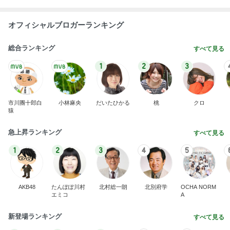
オフィシャルブロガーランキング
総合ランキング
すべて見る
1
2
3
市川團十郎白
小林麻央
だいたひかる
桃
クロ
猿
急上昇ランキング
すべて見る
1
2
3
4
5
AKB48
たんぽぽ川村
北村総一朗
北別府学
OCHA NORM
エミコ
A
新登場ランキング
すべて見る