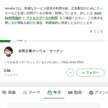
2007年03月のブログ｜吉岡正晴のソウル・サーチン
アプリをダウンロードして
ブログの更新通知
を受け取りまし
開く
ょう。
ranking
48
音楽レビュージャンル
吉岡正晴のソウル・サーチン
ソウルを日々サーチンしている人のために～Daily since 2002
2.6k
フォロー
フォロワー
画像
テーマ
年月
動画
アメン