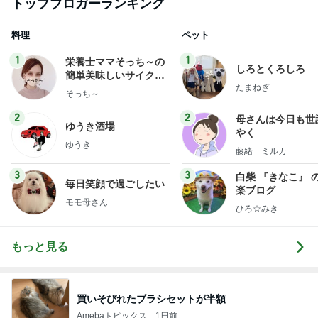
トップブロガーランキング
料理
ペット
1
1
栄養士ママそっち～の
しろとくろしろ
簡単美味しいサイクル
たまねぎ
献立
そっち～
2
2
母さんは今日も世
ゆうき酒場
やく
ゆうき
藤緒 ミルカ
3
3
白柴 『きなこ』 
毎日笑顔で過ごしたい
楽ブログ
モモ母さん
ひろ☆みき
もっと見る
買いそびれたブラシセットが半額
Amebaトピックス
1日前