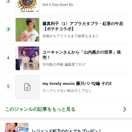
2
Not A Day Goes By
藤真利子〈1〉アブラカタブラ・紅茶の午后
【ポテチコラボ】
3
名曲からアイドルまで徒然なままに
ユーキャンさんから「山内惠介の世界」発
売！
4
月刊歌の手帖 編集部ブログ
my lovely music 藤川パパQ編 その2
5
ロックじゃない奴はろくでなし
このジャンルの記事をもっと見る
レジェンド松下のなんでもプレゼン！