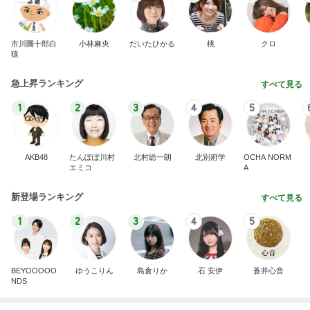
市川團十郎白
小林麻央
だいたひかる
桃
クロ
猿
急上昇ランキング
すべて見る
1
2
3
4
5
AKB48
たんぽぽ川村
北村総一朗
北別府学
OCHA NORM
エミコ
A
新登場ランキング
すべて見る
1
2
3
4
5
BEYOOOOO
ゆうこりん
島倉りか
石 安伊
蒼井心音
NDS