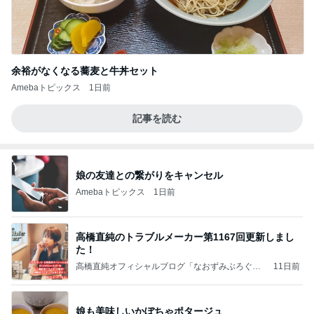
余裕がなくなる蕎麦と牛丼セット
Amebaトピックス
1日前
記事を読む
娘の友達との繋がりをキャンセル
Amebaトピックス
1日前
高橋直純のトラブルメーカー第1167回更新しまし
た！
高橋直純オフィシャルブログ「なおずみぶろぐ」
11日前
Powered by Ameba
娘も美味しいかぼちゃポタージュ