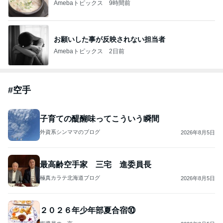
Amebaトピックス
9時間前
お願いした事が反映されない担当者
Amebaトピックス
2日前
#
空手
子育ての醍醐味ってこういう瞬間
外資系シンママのブログ
2026年8月5日
最高齢空手家 三宅 進委員長
極真カラテ北海道ブログ
2026年8月5日
２０２６年少年部夏合宿⑩