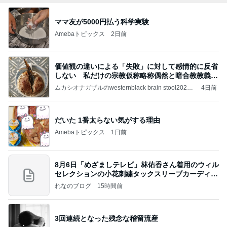
ママ友が5000円払う科学実験
Amebaトピックス
2日前
価値観の違いによる「失敗」に対して感情的に反省
しない 私だけの宗教仮称略称偶然と暗合教教義候
補
ムカシオナガザルのwesternblack brain stool2024
4日前
年（令和6）11月25日以来減酒断煙再開ムカシオナ
ガザル
だいた 1番太らない気がする理由
Amebaトピックス
1日前
8月6日「めざましテレビ」林佑香さん着用のウィル
セレクションの小花刺繍タックスリーブカーディガ
ン
れなのブログ
15時間前
3回連続となった残念な稽留流産