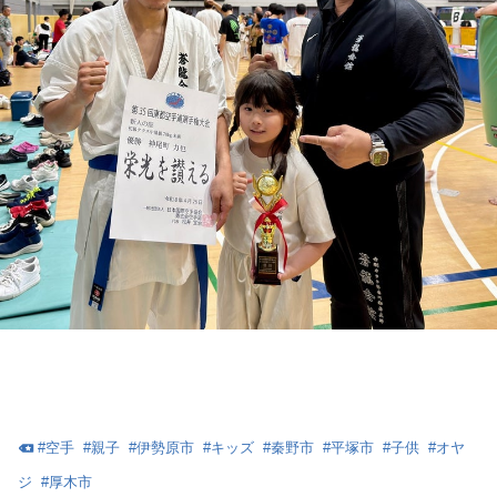
#
空手
#
親子
#
伊勢原市
#
キッズ
#
秦野市
#
平塚市
#
子供
#
オヤ
ジ
#
厚木市