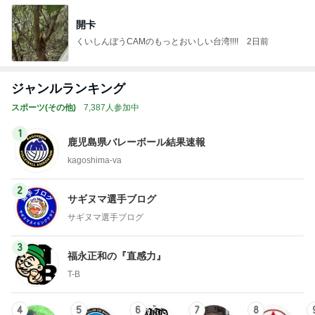
開卡
くいしんぼうCAMのもっとおいしい台湾!!!!
2日前
ジャンルランキング
スポーツ(その他)
7,387人参加中
1
鹿児島県バレーボール結果速報
kagoshima-va
2
サギヌマ選手ブログ
サギヌマ選手ブログ
3
福永正和の『直感力』
T-B
4
5
6
7
8