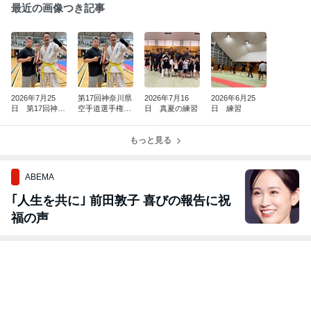
最近の画像つき記事
2026年7月25
第17回神奈川県
2026年7月16
2026年6月25
日 第17回神奈
空手道選手権大
日 真夏の練習
日 練習
川県空手道選手
会
権大会
もっと見る
ABEMA
｢人生を共に｣ 前田敦子 喜びの報告に祝
福の声