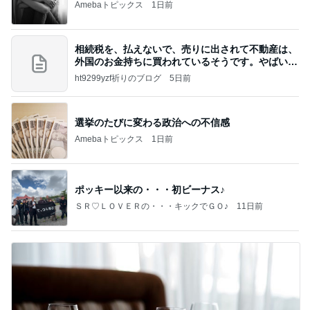
Amebaトピックス
1日前
相続税を、払えないで、売りに出されて不動産は、
外国のお金持ちに買われているそうです。やばいで
すよ
ht9299yzf祈りのブログ
5日前
選挙のたびに変わる政治への不信感
Amebaトピックス
1日前
ポッキー以来の・・・初ビーナス♪
ＳＲ♡ＬＯＶＥＲの・・・キックでＧＯ♪
11日前