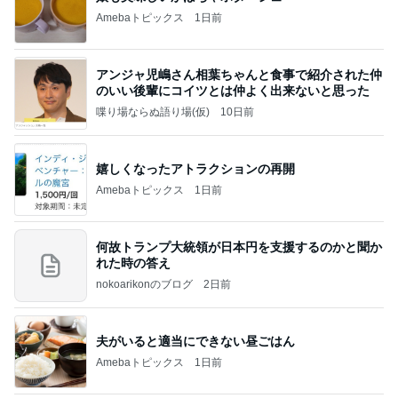
Amebaトピックス
1日前
アンジャ児嶋さん相葉ちゃんと食事で紹介された仲
のいい後輩にコイツとは仲よく出来ないと思った
喋り場ならぬ語り場(仮)
10日前
嬉しくなったアトラクションの再開
Amebaトピックス
1日前
何故トランプ大統領が日本円を支援するのかと聞か
れた時の答え
nokoarikonのブログ
2日前
夫がいると適当にできない昼ごはん
Amebaトピックス
1日前