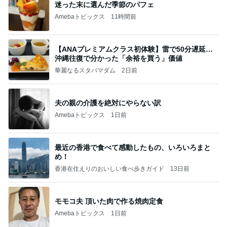
迷った末に選んだ季節のパフェ
Amebaトピックス
11時間前
【ANAプレミアムクラス初体験】雷で50分遅延…
沖縄往復で分かった「余裕を買う」価値
華麗なるスタバマダム
2日前
夫の親の介護を絶対にやらない訳
Amebaトピックス
1日前
最近の香港で食べて感動したもの、いろいろまと
め！
香港在住えりのおいしい食べ歩きガイド
13日前
モモコ夫 頂いた肉で作る焼肉定食
Amebaトピックス
1日前