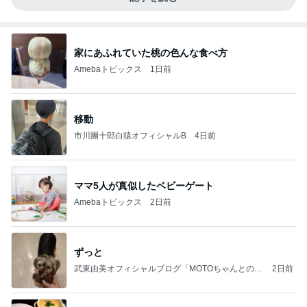
家にあふれていた桃の色んな食べ方
Amebaトピックス
1日前
移動
市川團十郎白猿オフィシャルB
4日前
ママ5人が真似したベビーゲート
Amebaトピックス
2日前
ずっと
武東由美オフィシャルブログ「MOTOちゃんとのは
2日前
っぴぃな毎日」Powered by Ameba