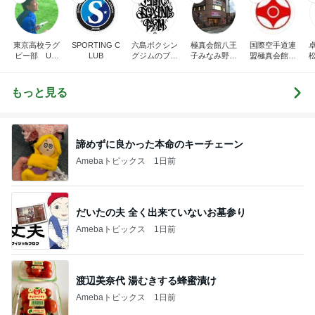
東京高校ラグ
SPORTING C
六島ボクシン
極真会館八王
国際空手道連
ビー部 Uコ
LUB
グジムのブロ
子みなみ野道
盟極真会館
ーチの気まぐ
グ
場のブログ
東京城西国分
れ日記
寺支部・国分
寺道場
もっと見る
諦めずに良かった本命のキーチェーン
Amebaトピックス
1日前
だいたの夫 全く出来ていないお墓参り
Amebaトピックス
1日前
渡辺美奈代 湯むきする蜂蜜漬け
Amebaトピックス
1日前