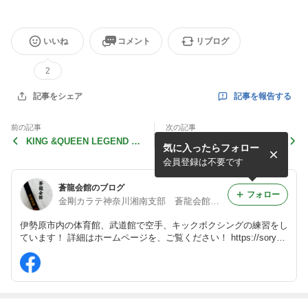
いいね
コメント
リブログ
2
記事を報告する
記事をシェア
前の記事
次の記事
KING &QUEEN LEGEND C
2026年4月19日 練習と出稽
気に入ったらフォロー
UP
古
会員登録は不要です
蒼龍会館のブログ
フォロー
金剛カラテ神奈川湘南支部 蒼龍会館のブログ
伊勢原市内の体育館、武道館で空手、キックボクシングの練習をし
ています！ 詳細はホームページを、ご覧ください！ https://soryuk
aikan.com/