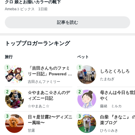
クロ 娘とお揃いカラーの靴下
Amebaトピックス
1日前
記事を読む
トップブロガーランキング
旅行
ペット
1
1
「吉田さんちのファミ
しろとくろしろ
リー日記」Powered b
たまねぎ
y Ameba 吉田さんファ
吉田さんファミリー
ミリーオフィシャルブ
ログ
2
2
☆やまあこ☆さんのデ
母さんは今日も世
ィズニー日記
やく
☆やまあこ☆
藤緒 ミルカ
3
3
日々是甘露2〜ディズニ
白柴 『きなこ』 
ー風味〜
楽ブログ
甘露
ひろ☆みき