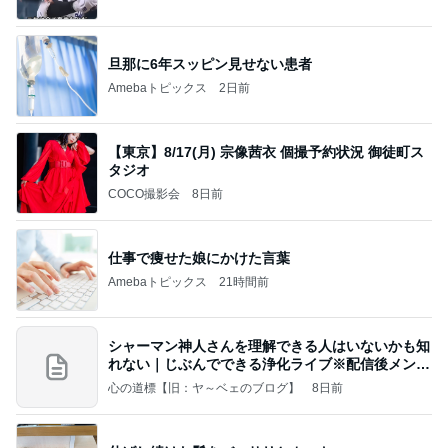
旦那に6年スッピン見せない患者
Amebaトピックス
2日前
【東京】8/17(月) 宗像茜衣 個撮予約状況 御徒町ス
タジオ
COCO撮影会
8日前
仕事で痩せた娘にかけた言葉
Amebaトピックス
21時間前
シャーマン神人さんを理解できる人はいないかも知
れない｜じぶんでできる浄化ライブ※配信後メンバ
ー限
心の道標【旧：ヤ～ベェのブログ】
8日前