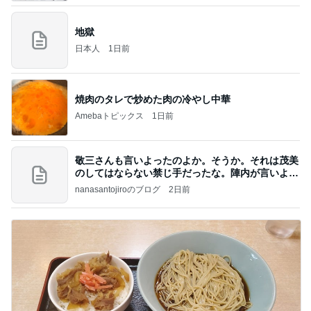
地獄
日本人
1日前
焼肉のタレで炒めた肉の冷やし中華
Amebaトピックス
1日前
敬三さんも言いよったのよか。そうか。それは茂美
のしてはならない禁じ手だったな。陣内が言いよる
のよ
nanasantojiroのブログ
2日前