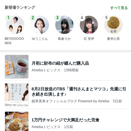
新登場ランキング
すべて見る
1
2
3
4
5
BEYOOOOO
ゆうこりん
島倉りか
石 安伊
蒼井心音
NDS
月初に財布の紐が緩んだ購入品
Amebaトピックス
15時間前
8月2日放送のTBS「週刊さんまとマツコ」先週に引
き続き出演します♪
植草美幸オフィシャルブログ Powered by Ameba
5日前
1万円チャレンジで大満足だった完食
Amebaトピックス
1日前