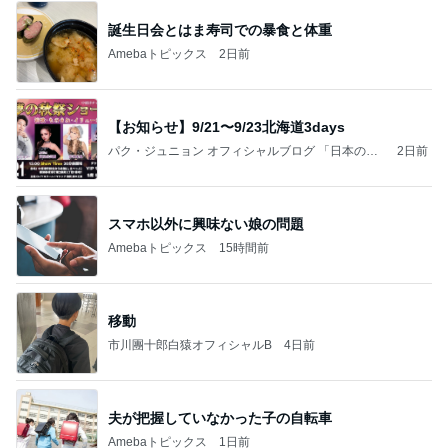
誕生日会とはま寿司での暴食と体重
Amebaトピックス
2日前
【お知らせ】9/21〜9/23北海道3days
パク・ジュニョン オフィシャルブログ 「日本の
2日前
心」 powered by Ameba
スマホ以外に興味ない娘の問題
Amebaトピックス
15時間前
移動
市川團十郎白猿オフィシャルB
4日前
夫が把握していなかった子の自転車
Amebaトピックス
1日前