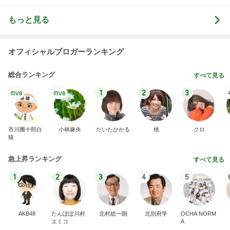
もっと見る
オフィシャルブロガーランキング
総合ランキング
すべて見る
1
2
3
市川團十郎白
小林麻央
だいたひかる
桃
クロ
猿
急上昇ランキング
すべて見る
1
2
3
4
5
AKB48
たんぽぽ川村
北村総一朗
北別府学
OCHA NORM
エミコ
A