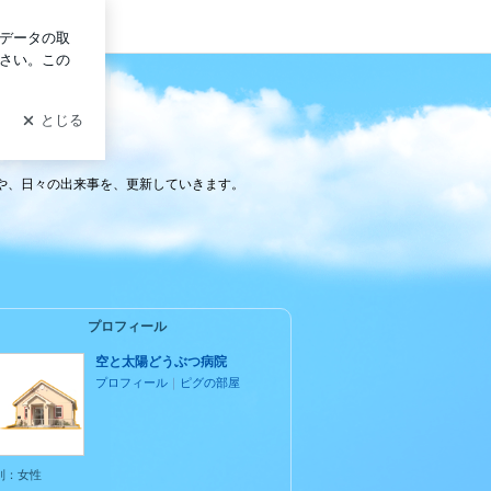
グイン
や、日々の出来事を、更新していきます。
プロフィール
空と太陽どうぶつ病院
プロフィール
｜
ピグの部屋
別：
女性