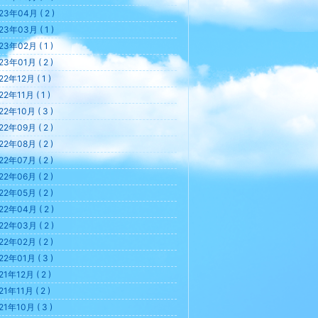
23年04月 ( 2 )
23年03月 ( 1 )
23年02月 ( 1 )
23年01月 ( 2 )
22年12月 ( 1 )
22年11月 ( 1 )
22年10月 ( 3 )
22年09月 ( 2 )
22年08月 ( 2 )
22年07月 ( 2 )
22年06月 ( 2 )
22年05月 ( 2 )
22年04月 ( 2 )
22年03月 ( 2 )
22年02月 ( 2 )
22年01月 ( 3 )
21年12月 ( 2 )
21年11月 ( 2 )
21年10月 ( 3 )