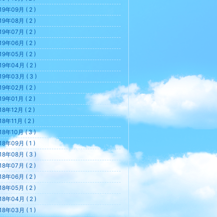
19年09月 ( 2 )
19年08月 ( 2 )
19年07月 ( 2 )
19年06月 ( 2 )
19年05月 ( 2 )
19年04月 ( 2 )
19年03月 ( 3 )
19年02月 ( 2 )
19年01月 ( 2 )
18年12月 ( 2 )
18年11月 ( 2 )
18年10月 ( 3 )
18年09月 ( 1 )
18年08月 ( 3 )
18年07月 ( 2 )
18年06月 ( 2 )
18年05月 ( 2 )
18年04月 ( 2 )
18年03月 ( 1 )