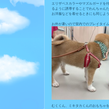
エリザベスカラーやマズルガードを
るように誘導することでわんちゃん
お洋服などを着せるときにも同じよ
お外が暑いので室内でのプレイタイ
むくくん、ミキタカくんのおもちゃ