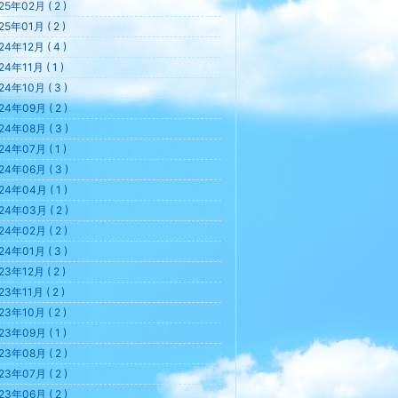
25年02月 ( 2 )
25年01月 ( 2 )
24年12月 ( 4 )
24年11月 ( 1 )
24年10月 ( 3 )
24年09月 ( 2 )
24年08月 ( 3 )
24年07月 ( 1 )
24年06月 ( 3 )
24年04月 ( 1 )
24年03月 ( 2 )
24年02月 ( 2 )
24年01月 ( 3 )
23年12月 ( 2 )
23年11月 ( 2 )
23年10月 ( 2 )
23年09月 ( 1 )
23年08月 ( 2 )
23年07月 ( 2 )
23年06月 ( 2 )