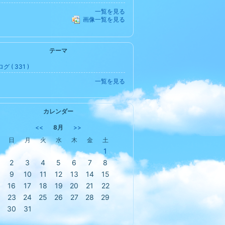
一覧を見る
画像一覧を見る
テーマ
グ ( 331 )
一覧を見る
カレンダー
<<
8月
>>
日
月
火
水
木
金
土
1
2
3
4
5
6
7
8
9
10
11
12
13
14
15
16
17
18
19
20
21
22
23
24
25
26
27
28
29
30
31