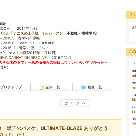
ブッ
---
履歴
B
OOM」（2014年4月）
ジカル「テニスの王子様」3rdシーズン
不動峰・橘桔平 役
.2～2015.5 青学vs不動峰
7～2015.8 TeamLive FUDOMINE
.9～2015.11 青学vs聖ルドルフ
この
→P」ゲスト出演(2015年11月14日)
-INCARNATION RESOLVE」
(2015年12月)
大きな木の下で」～あの頃俺らの毎日はウザいくらいアツかった～
フ
年3月)
t
t
m
ブログトップ
記事一覧
画像一覧
m
k
日
次ページ
>>
s
s
hi
h
「黒子のバスケ」ULTIMATE-BLAZE ありがとう
ざいました！