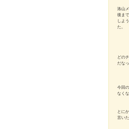
洛山
後ま
しよ
た。
どの
だな
今回
なく
とに
言い