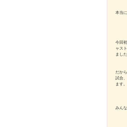
本当
今回
ャス
まし
だか
試合
ます
みん