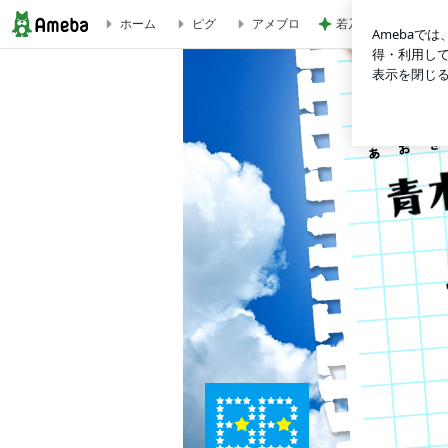
ホーム
ピグ
アメブロ
若乃花 タッカンマ
青木空夢オフィシャルブログ「青木空夢の青空日記」Powered b