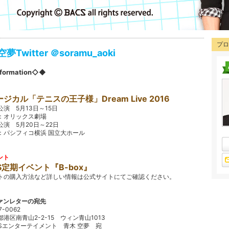
プロ
夢Twitter ＠soramu_aoki
formation◇◆
ジカル「テニスの王子様」Dream Live 2016
演 5月13日～15日
オリックス劇場
演 5月20日～22日
パシフィコ横浜 国立大ホール
ント
S定期イベント『B-box』
トの購入方法など詳しい情報は公式サイトにてご確認ください。
ァンレターの宛先
7-0062
都港区南青山2-2-15 ウィン青山1013
CSエンターテイメント 青木 空夢 宛