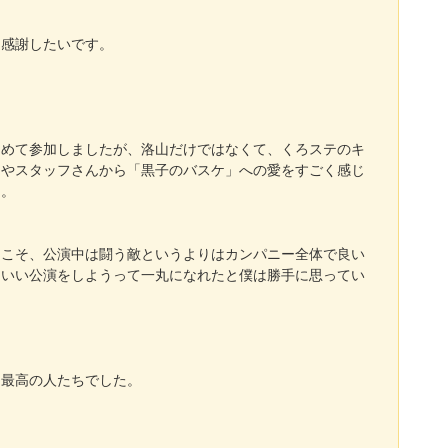
に感謝したいです。
初めて参加しましたが、洛山だけではなくて、くろステのキ
トやスタッフさんから「黒子のバスケ」への愛をすごく感じ
た。
らこそ、公演中は闘う敵というよりはカンパニー全体で良い
、いい公演をしようって一丸になれたと僕は勝手に思ってい
。
な最高の人たちでした。