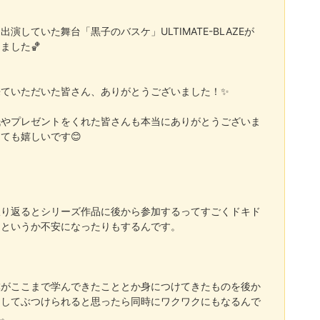
、出演していた舞台「黒子のバスケ」
ULTIMATE-BLAZE
が
りました
🏀
来ていただいた皆さん、ありがとうございました！
✨
紙やプレゼントをくれた皆さんも本当にありがとうございま
とても嬉しいです
😊
振り返るとシリーズ作品に後から参加するってすごくドキド
るというか不安になったりもするんです。
僕がここまで学んできたこととか身につけてきたものを後か
加してぶつけられると思ったら同時にワクワクにもなるんで
ね。