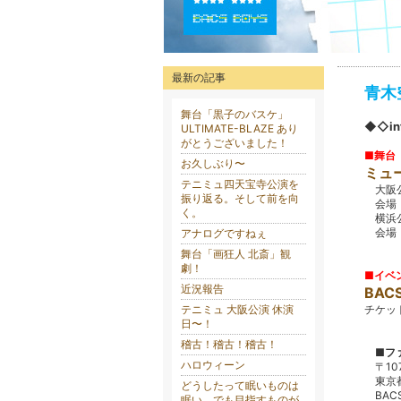
最新の記事
日々の活動、思いを書いていきたいです。
青木空
舞台「黒子のバスケ」
◆◇in
ULTIMATE-BLAZE あり
がとうございました！
■舞台
お久しぶり〜
ミュー
テニミュ四天宝寺公演を
大阪公
振り返る。そして前を向
会場：
く。
横浜公
会場：
アナログですねぇ
舞台「画狂人 北斎」観
劇！
■イベ
近況報告
BAC
テニミュ 大阪公演 休演
チケッ
日〜！
稽古！稽古！稽古！
■フ
ハロウィーン
〒10
東京
どうしたって眠いものは
BA
眠い。でも目指すものが