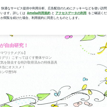
浴衣で夏の夜
芸能人ブログ
人気ブログ
新規登録
ログ
が自由研究！
0マワリテメグル】
リグリ）こすってほぐす整体サロン
電気を除去する特許取得済みの特殊器具
本当にオススメ！
ロン♡歴5年