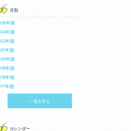
月別
026
年
開
024
年
く
開
022
年
く
開
021
年
く
開
020
年
く
開
019
年
く
開
018
年
く
開
017
年
く
開
く
一覧を見る
カレンダー