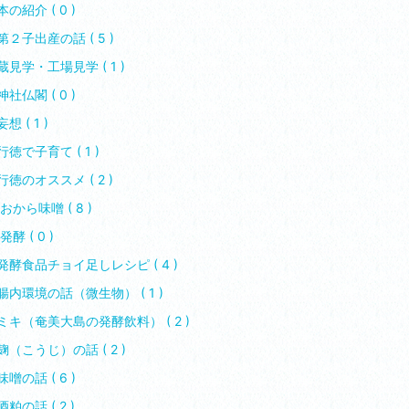
本の紹介 ( 0 )
第２子出産の話 ( 5 )
蔵見学・工場見学 ( 1 )
神社仏閣 ( 0 )
妄想 ( 1 )
行徳で子育て ( 1 )
行徳のオススメ ( 2 )
おから味噌 ( 8 )
️発酵 ( 0 )
発酵食品チョイ足しレシピ ( 4 )
腸内環境の話（微生物） ( 1 )
ミキ（奄美大島の発酵飲料） ( 2 )
麹（こうじ）の話 ( 2 )
味噌の話 ( 6 )
酒粕の話 ( 2 )