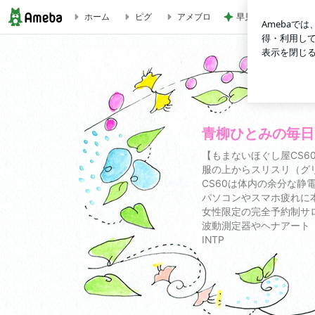
早見優 大切な人と
ホーム
ピグ
アメブロ
CS60お客様のお声 | 青柳ひとみの毎日が自由研究！
青柳ひとみの毎日
【もまないほぐし屋CS6
服の上からスリスリ（グ
CS60は体内の余分な静
パソコンやスマホ疲れに
女性限定の完全予約制サ
波動測定器やヘナアート
INTP