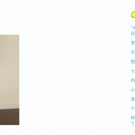
”
目
実
不
怒
そ
内
迷
ナ
柿
て