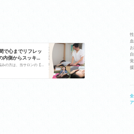
性
血
お
間で心までリフレッ
自
体の内側からスッキリ
覚
疲労が溜まってお体が辛い方、首・肩・腰などの不調でお悩みの方は、当サロンの【CS60ボディケア】をお試しになってみませんか?CS60は先端から磁力線が出ています。服の上から全身をこすってもみほぐして行く事で、筋肉のコリをほぐし、体の巡りをスムーズに。内側からスッキリとさせていきます!手技よりも深い部分にアプローチできる事が特徴です。スマホやパソコン…
援
全
ア