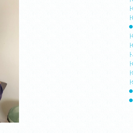
├
├
⚫
├
├
├
├
├
├
⚫
⚫