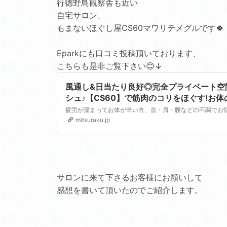
行徳野鳥観察舎も近い
自宅サロン、
もまないほぐし屋CS60マワリテメグルです🍀
Eparkにも口コミ投稿頂いております、
こちらも是非ご覧下さい😊↓
風通し&日当たり良好◎完全プライベート空
シュ♪【CS60】で筋肉のコリをほぐす!お
とする施術です。
mitsuraku.jp
サロンに来て下さるお客様にお願いして
感想を書いて頂いたのでご紹介します。