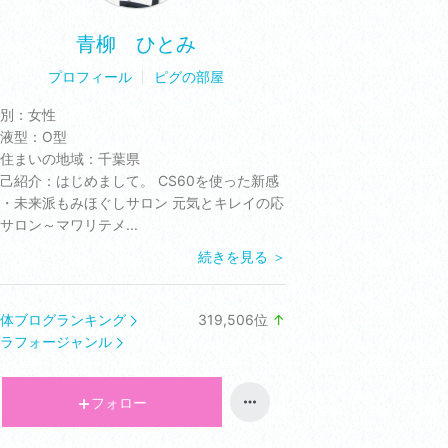
青柳 ひとみ
プロフィール
ピグの部屋
別：
女性
液型：
O型
住まいの地域：
千葉県
己紹介：
はじめまして。 CS60を使った新感
・未来派もみほぐしサロン 元気とキレイの応
サロン～マワリテメ...
続きを見る ＞
体ブログランキング
319,506
位
↑
ラ
ラフォージャンル
ン
キ
ン
フォロー
グ
上