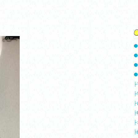
⚫️
⚫
⚫
⚫
├
├
├
├
├
├