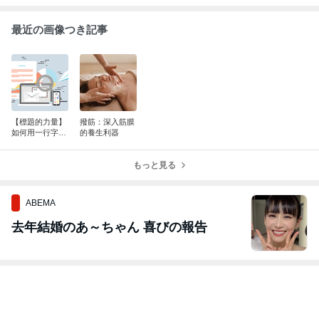
最近の画像つき記事
【標題的力量】
撥筋：深入筋膜
如何用一行字，
的養生利器
抓住讀者、搜尋
引擎，甚至改變
你的品牌命運？
もっと見る
ABEMA
去年結婚のあ～ちゃん 喜びの報告