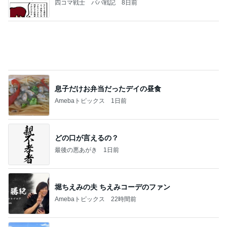
大活躍している100均の水筒用氷棒
Amebaトピックス
1日前
CHICA#TETSU 大坪茉乃
BEYOOOOONDSオフィシャルブログ Powered by
2日前
Ameba
微熱が続き再受診しない夫の行動
Amebaトピックス
1日前