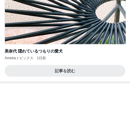
美奈代 隠れているつもりの愛犬
Amebaトピックス
1日前
記事を読む
値上げ表明で高騰するグラボの相場
Amebaトピックス
1日前
インターン面接4
四コマ戦士 パパ戦記
8日前