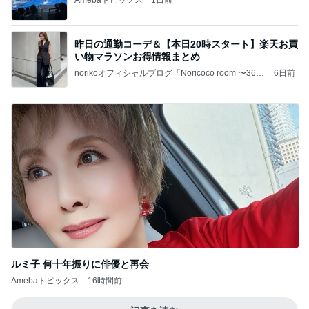
Amebaトピックス
1日前
昨日の通勤コーデ＆【本日20時スタート】楽天お買
い物マラソンお得情報まとめ
norikoオフィシャルブログ「Noricoco room 〜365
6日前
日コーディネート日記〜」Powered by Ameba
ルミ子 何十年振りに俳優と再会
Amebaトピックス
16時間前