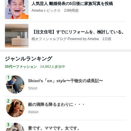
人気芸人 離婚発表の5日後に家族写真を投稿
Amebaトピックス
23時間前
【注文住宅】すでにリフォームを、検討している。
桃オフィシャルブログ Powered by Ameba
1日前
ジャンルランキング
30代〜ファッション
14,862人参加中
1
Shiori's「on」style〜干物女の成長記〜
Shiori
2
銀の滴降る降るまわりに・・・
illallan
3
妻です。ママです。女です。