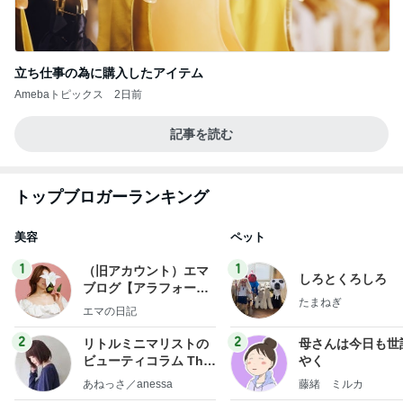
立ち仕事の為に購入したアイテム
Amebaトピックス
2日前
記事を読む
トップブロガーランキング
美容
ペット
1
1
（旧アカウント）エマ
しろとくろしろ
ブログ【アラフォー会
たまねぎ
社売却セカンドライ
エマの日記
フ】
2
2
リトルミニマリストの
母さんは今日も世
ビューティコラム The
やく
little minimalist's bea
あねっさ／anessa
藤緒 ミルカ
uty colum