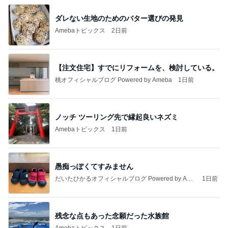
ダレない生地のためのバター選びの発見
Amebaトピックス
2日前
【注文住宅】すでにリフォームを、検討している。
桃オフィシャルブログ Powered by Ameba
1日前
ノッチ ツーリング先で縁起良いネズミ
Amebaトピックス
1日前
愚痴っぽくてすみません
だいたひかるオフィシャルブログ Powered by Ame
1日前
ba
残念な点もあった念願だった水族館