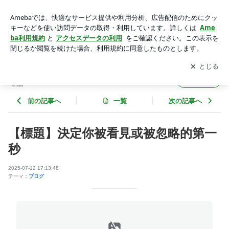
【標題】決定你被看見或被忽略的第一秒 | sophiatsaidevのブロ
グ
アプリをダウンロードして
ブログの更新通知
を受け取りまし
開く
ょう。
sophiatsaidevのブログ
フォロー
前の記事へ
一覧
次の記事へ
【標題】決定你被看見或被忽略的第一
秒
2025-07-12 17:13:48
テーマ：
ブログ