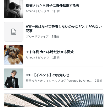
指摘されたら息子に責任転嫁する夫
Amebaトピックス
1日前
A宮一家はなぜご静養しないのかなどとくだらない
記事
ブルーサファイア
2日前
モト冬樹 食べる時だけ来る愛犬
Amebaトピックス
1日前
9/10【イベント】のお知らせ
辰巳ゆうとオフィシャルブログ Powered by Ameb
2日前
a