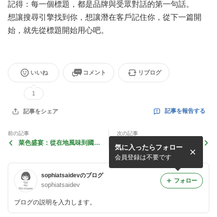
記得：每一個標題，都是品牌與受眾對話的第一句話。
想讓搜尋引擎找到你，想讓潛在客戶記住你，從下一篇開
始，就先從標題開始用心吧。
いいね
コメント
リブログ
1
記事を報告する
記事をシェア
前の記事
次の記事
菜色盛宴：從在地風味到國際
【標題的力量】如何用一行
気に入ったらフォロー
饗宴的五感之旅
字，抓住讀者、搜尋引擎，甚
至改變你的品牌命運？
会員登録は不要です
sophiatsaidevのブログ
フォロー
sophiatsaidev
ブログの説明を入力します。