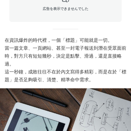
広告を表示できませんでした
在資訊爆炸的時代裡，一個「標題」可能就是一切。
當一篇文章、一頁網站、甚至一封電子報送到潛在受眾面前
時，對方只有短短幾秒，決定是點擊、滑過，還是直接略
過。
這一秒鐘，成敗往往不在於內文寫得多精彩，而是在於「標
題」是否足夠吸引、清楚、精準命中需求。