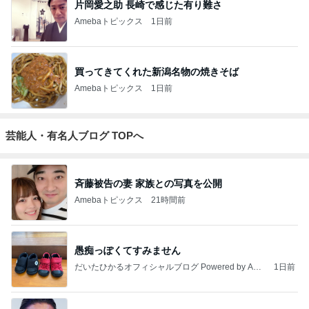
片岡愛之助 長崎で感じた有り難さ
Amebaトピックス
1日前
買ってきてくれた新潟名物の焼きそば
Amebaトピックス
1日前
芸能人・有名人ブログ TOPへ
斉藤被告の妻 家族との写真を公開
Amebaトピックス
21時間前
愚痴っぽくてすみません
だいたひかるオフィシャルブログ Powered by Ame
1日前
ba