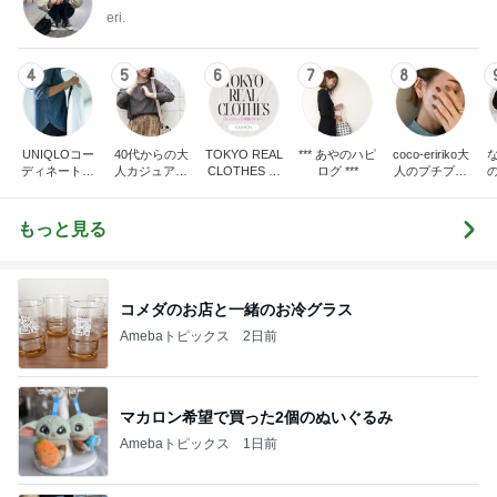
eri.
4
5
6
7
8
UNIQLOコー
40代からの大
TOKYO REAL
*** あやのハピ
coco-eririko大
ディネート日
人カジュアル
CLOTHES 大
ログ ***
人のプチプラ
記
を品良く着こ
人世代のリア
mixコーデ
なすファッシ
ルクローズ
ョンブログ
もっと見る
コメダのお店と一緒のお冷グラス
Amebaトピックス
2日前
マカロン希望で買った2個のぬいぐるみ
Amebaトピックス
1日前