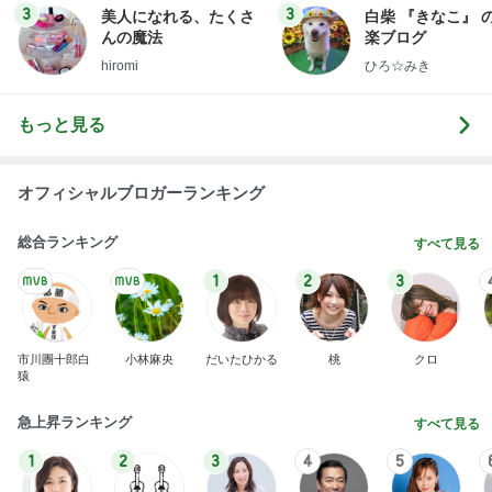
3
3
美人になれる、たくさ
白柴 『きなこ』 
んの魔法
楽ブログ
hiromi
ひろ☆みき
もっと見る
オフィシャルブロガーランキング
総合ランキング
すべて見る
1
2
3
市川團十郎白
小林麻央
だいたひかる
桃
クロ
猿
急上昇ランキング
すべて見る
1
2
3
4
5