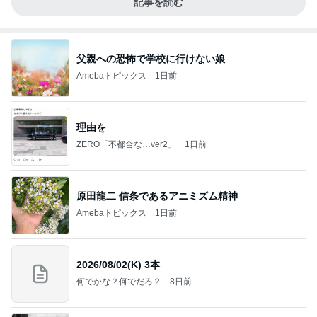
記事を読む
父親への恐怖で学校に行けない娘
Amebaトピックス
1日前
理由を
ZERO「不都合な…ver2」
1日前
原田龍二 信条であるアニミズム精神
Amebaトピックス
1日前
2026/08/02(K) 3本
何でかな？何でだろ？
8日前