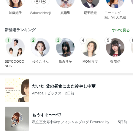
加藤紀子
Sakurashimeji
真飛聖
尼子勝紀
モーニング
娘。'26 天気組
新登場ランキング
すべて見る
1
2
3
4
5
BEYOOOOO
ゆうこりん
島倉りか
MOMIママ
石 安伊
NDS
だいた 父の昼食にまた冷やし中華
Amebaトピックス
2日前
もうすぐ〜〜♡
私立恵比寿中学オフィシャルブログ Powered by A
5日前
meba