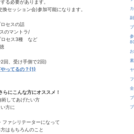
新する必要があります。
カ
交換セッション会)参加可能になります。
副
プロセスの話
ブ
スのマントラ/
参
プロセス3種 など
80
視聴
お
素
2回、受け手側で2回)
やってるの？(1)
ヤ
フ
全
さらにこんな方にオススメ！
ブ
施術してあげたい方
たい方に
ブ
ー・ファシリテーターになって
い方はもちろんのこと