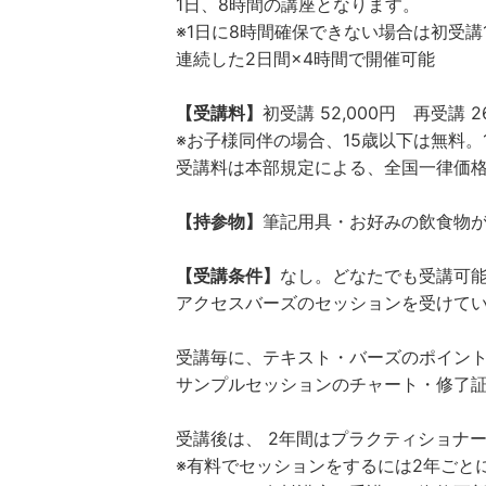
1日、8時間の講座となります。
※1日に8時間確保できない場合は初受講1
連続した2日間×4時間で開催可能
【受講料】
初受講 52,000円 再受講 2
※お子様同伴の場合、15歳以下は無料。1
受講料は本部規定による、全国一律価
【持参物】
筆記用具・お好みの飲食物
【受講条件】
なし。どなたでも受講可
アクセスバーズのセッションを受けてい
受講毎に、テキスト・バーズのポイン
サンプルセッションのチャート・修了
受講後は、 2年間はプラクティショナー
※有料でセッションをするには2年ごと