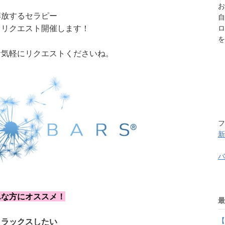
お
解放するセラピー
自
、リクエスト開催します！
ロ
を
お気軽にリクエストくださいね。
フ
新
バ
んな方にオススメ！
最
【
リラックスしたい