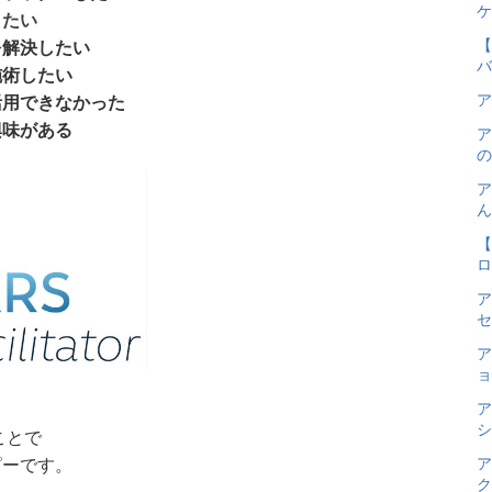
ケ
きたい
【
を解決したい
バ
施術したい
ア
活用できなかった
興味がある
ア
の
ア
ん
【
ロ
ア
セ
ア
ョ
ア
シ
ことで
ピーです。
ア
ク