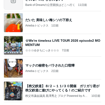
Bank of Dreamの公営競技はどこへ行く
11日前
だいた 美味しい梅シソの下拵え
Amebaトピックス
1日前
☆We're timelesz LIVE TOUR 2026 episode2 MO
MENTUM
☆☆☆ゆきちにっき☆☆☆
7日前
マックの秘密をバラされた口喧嘩
Amebaトピックス
2日前
【秩父鉄道】８/２～１１/３０開催 ガリガリ君が
秩父鉄道に遊びにやってくる！のご紹介です
秩父市議会議員 黒澤秀之 ブログ Powered by Ame
10日前
ba