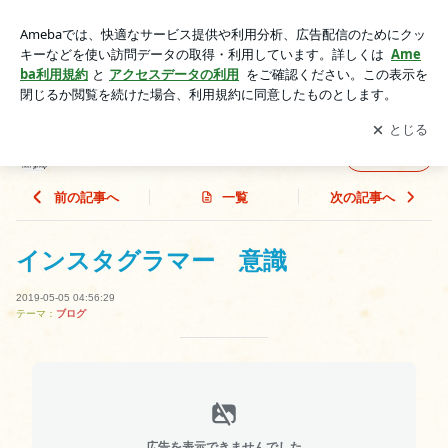
インスタグラマー 意識 | ▼▲ sonic hair group ▲▼
アプリをダウンロードして
ブログの更新通知
を受け取りまし
開く
ょう。
▼▲ sonic hair group ▲▼
フォロー
前の記事へ
一覧
次の記事へ
インスタグラマー 意識
2019-05-05 04:56:29
テーマ：
ブログ
広告を表示できませんでした