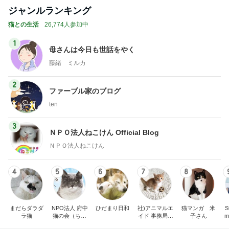
ジャンルランキング
猫との生活
26,774人参加中
1
母さんは今日も世話をやく
藤緒 ミルカ
2
ファーブル家のブログ
ten
3
ＮＰＯ法人ねこけん Official Blog
ＮＰＯ法人ねこけん
4
5
6
7
8
まだらダラダ
NPO法人 府中
ひだまり日和
社)アニマルエ
猫マンガ 米
St
ラ猫
猫の会（ちゅ
イド 事務局＆
子さん
m
ー猫）
みんなの日記