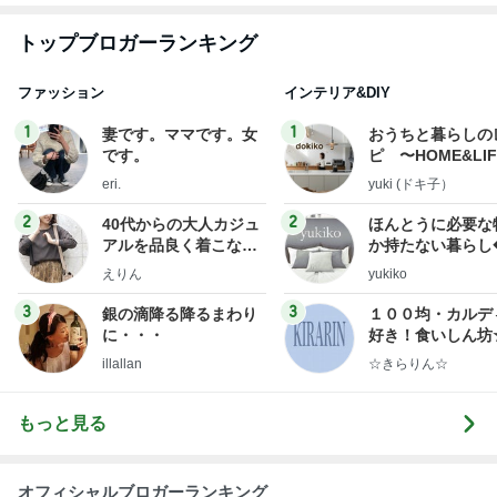
トップブロガーランキング
ファッション
インテリア&DIY
1
1
妻です。ママです。女
おうちと暮らしの
です。
ピ 〜HOME&LI
eri.
yuki (ドキ子）
2
2
40代からの大人カジュ
ほんとうに必要な
アルを品良く着こなす
か持たない暮らし
ファッションブログ
ep Life Simple
えりん
yukiko
ンテリアのきろく
3
3
銀の滴降る降るまわり
１００均・カルデ
に・・・
好き！食いしん坊
らりん☆のブログ
illallan
☆きらりん☆
もっと見る
オフィシャルブロガーランキング