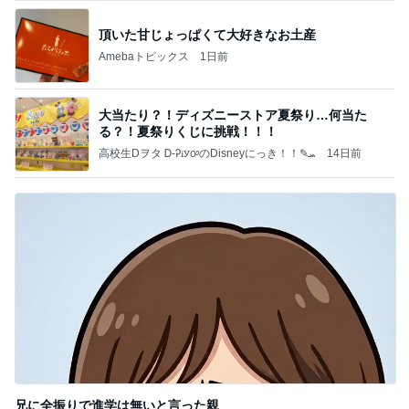
頂いた甘じょっぱくて大好きなお土産
Amebaトピックス
1日前
大当たり？！ディズニーストア夏祭り…何当た
る？！夏祭りくじに挑戦！！！
高校生Dヲタ Ꭰ-ᎮꭵꭹꭴのDisneyにっき！！✎ܚ
14日前
兄に全振りで進学は無いと言った親