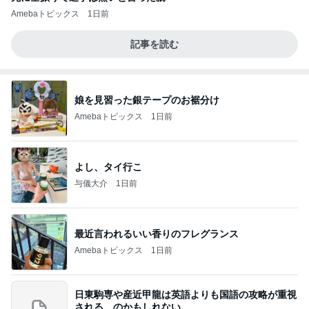
Amebaトピックス
1日前
記事を読む
娘を見習った銀テープのお裾分け
Amebaトピックス
1日前
よし、タイ行こ
与儀大介
1日前
最近言われるいい香りのフレグランス
Amebaトピックス
1日前
日東駒専や産近甲龍は英語よりも国語の攻略が重視
される、のかもしれない。