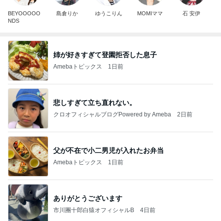
BEYOOOOO
島倉りか
ゆうこりん
MOMIママ
石 安伊
NDS
姉が好きすぎて登園拒否した息子
Amebaトピックス
1日前
悲しすぎて立ち直れない。
クロオフィシャルブログPowered by Ameba
2日前
父が不在で小二男児が入れたお弁当
Amebaトピックス
1日前
ありがとうございます
市川團十郎白猿オフィシャルB
4日前