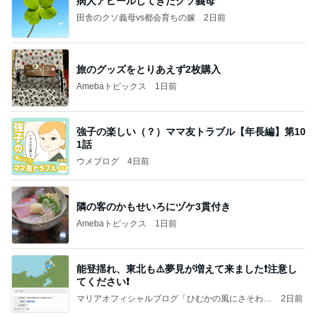
病人アピールしてきたクソ義母
田舎のクソ義母vs都会育ちの嫁
2日前
旅のグッズをとりあえず2枚購入
Amebaトピックス
1日前
強子の楽しい（？）ママ友トラブル【年長編】第10
1話
ウメブログ
4日前
隣の客のかもせいろにヅケ3貫付き
Amebaトピックス
1日前
能登揺れ、東北も⚠️夢見が増えて来ました❗️注意し
てください❗️
マリアオフィシャルブログ「ひむかの風にさそわれ
2日前
て」Powered by Ameba