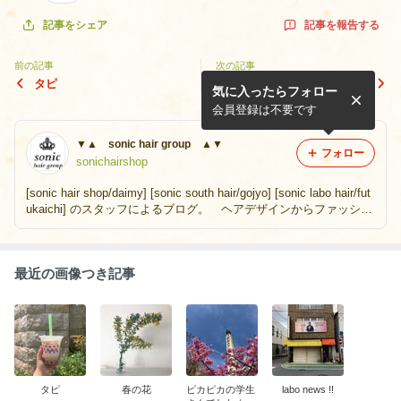
記事を報告する
記事をシェア
前の記事
次の記事
タピ
春の花
気に入ったらフォロー
会員登録は不要です
▼▲ sonic hair group ▲▼
フォロー
sonichairshop
[sonic hair shop/daimy] [sonic south hair/gojyo] [sonic labo hair/fut
ukaichi] のスタッフによるブログ。 ヘアデザインからファッショ
ン、音楽、アートなど色んなものを常に発信。
最近の画像つき記事
タピ
春の花
ピカピカの学生
labo news !!