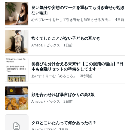
良い氣分や妄想のワークを重ねても引き寄せが起き
ない理由
心のブレーキを外して引き寄せを加速させる方法：
4日前
引き寄せ研究所
怖くてしたことがない子どもの耳かき
Amebaトピックス
1日前
㊗️喜びを分け合える未来❣️”【この混沌の理由】”⽇
本も⾦融リセットの準備をしてます ””
あいすくりーむ『めるころ』
3時間前
顔を合わせれば暴言ばかりの高3娘
Amebaトピックス
2日前
クロとこいたんって何かあったの？
あいのりブログ
2日前