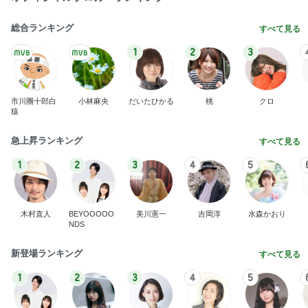
総合ランキング
すべて見る
1
2
3
市川團十郎白
小林麻央
だいたひかる
桃
クロ
猿
急上昇ランキング
すべて見る
1
2
3
4
5
木村直人
BEYOOOOO
美川憲一
吉岡淳
水森かおり
NDS
新登場ランキング
すべて見る
1
2
3
4
5