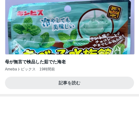
だいた 前にも後ろにもできる秋物
Amebaトピックス
1日前
テテとグクは、かなりの確率で一緒にいるね(#^.^
#)
Purplevjkのブログ
2日前
高橋真麻 特に美味しかったケジャン