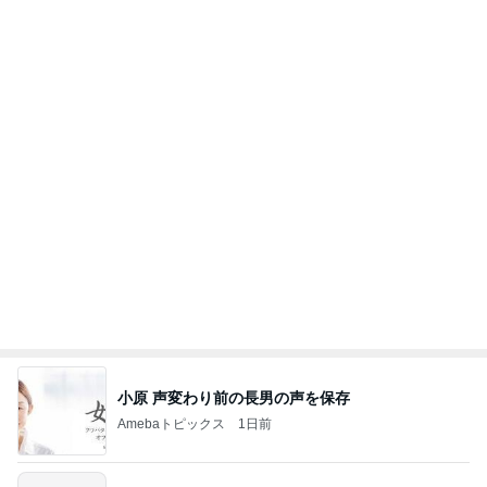
多肉の水やりで禁物なタイミング
Amebaトピックス
1日前
力強いジャンプをまるで天上の美しさのように軽や
かに着氷その芸術性によって心奪われる魔法を織り
なす
フィギュアスケート応援（くまはともだち）
2日前
堀ちえみの夫 少しだけ変えてみた髪型
Amebaトピックス
1日前
義母は観念した？
トンデモ義母ンヌからのストレスがヤバい。
2日前
全速力で生きたいこれからの10年
Amebaトピックス
1日前