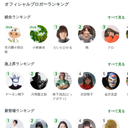
オフィシャルブロガーランキング
総合ランキング
すべて見る
1
2
3
市川團十郎白
小林麻央
だいたひかる
桃
クロ
猿
急上昇ランキング
すべて見る
1
2
3
4
5
デーモン閣下
片岡愛之助
林下清志(ビッ
沢田聖子
金沢克彦
グダディ)
新登場ランキング
すべて見る
1
2
3
4
5