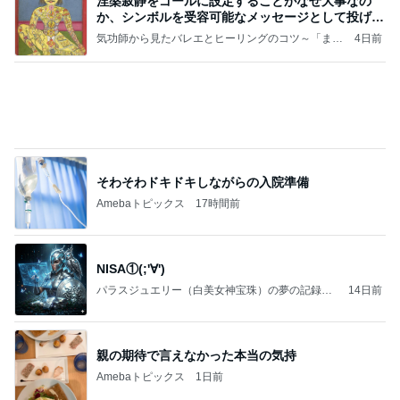
良心的な事業所ほど経営は苦しく、障害ある子の居
場所「放課後デイサービス」で深刻化する理念と現
実の
立石美津子オフィシャルブログ「テキトー母さんの
1日前
すすめ」Powered by Ameba
母が無言で検品した茹でた海老