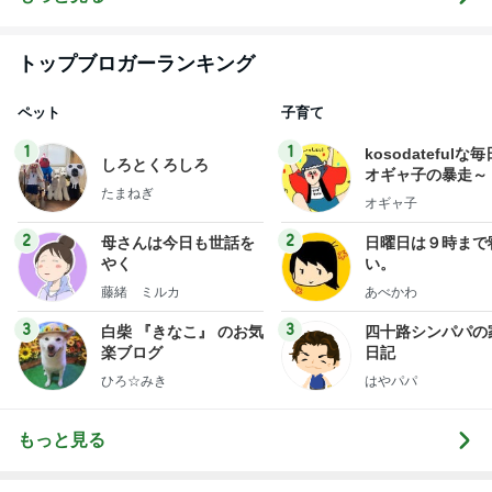
トップブロガーランキング
ペット
子育て
1
1
kosodatefulな毎
しろとくろしろ
オギャ子の暴走～
たまねぎ
オギャ子
2
2
母さんは今日も世話を
日曜日は９時まで
やく
い。
藤緒 ミルカ
あべかわ
3
3
白柴 『きなこ』 のお気
四十路シンパパの
楽ブログ
日記
ひろ☆みき
はやパパ
もっと見る