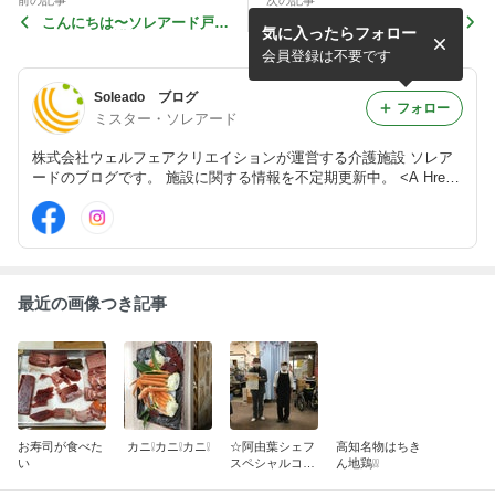
前の記事
次の記事
こんにちは〜ソレアード戸田
こんにちは〜春爛漫のソレア
気に入ったらフォロー
です！！介護施設として今日
ード戸田です！ソレアード戸
はとっても嬉しい出来事があ
田には美味しいものがありま
会員登録は不要です
りました...
すよ3...
Soleado ブログ
フォロー
ミスター・ソレアード
株式会社ウェルフェアクリエイションが運営する介護施設 ソレア
ードのブログです。 施設に関する情報を不定期更新中。 <A Href
="http://www.soleado.jp/">ソレアード 公式HP</A>
最近の画像つき記事
お寿司が食べた
カニ❕カニ❕カニ❕
☆阿由葉シェフ
高知名物はちき
い
スペシャルコー
ん地鶏❕❕
ス料理☆