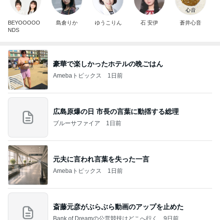
BEYOOOOO
島倉りか
ゆうこりん
石 安伊
蒼井心音
NDS
豪華で楽しかったホテルの晩ごはん
Amebaトピックス
1日前
広島原爆の日 市長の言葉に動揺する総理
ブルーサファイア
1日前
元夫に言われ言葉を失った一言
Amebaトピックス
1日前
斎藤元彦がぶらぶら動画のアップを止めた
Bank of Dreamの公営競技はどこへ行く
9日前