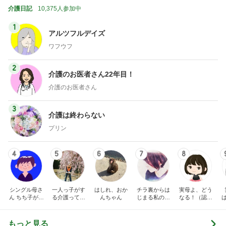
介護日記
10,375人参加中
1
アルツフルデイズ
ワフウフ
2
介護のお医者さん22年目！
介護のお医者さん
3
介護は終わらない
プリン
4
5
6
7
8
シングル母さ
一人っ子がす
はしれ、おか
チラ裏からは
実母よ、どう
ん ちち子が行
る介護ってこ
んちゃん
じまる私の日
なる！（認知
く！
んなもん？
常～毒風味な
症、在宅介護
親のことなど
の記録）
～
もっと見る