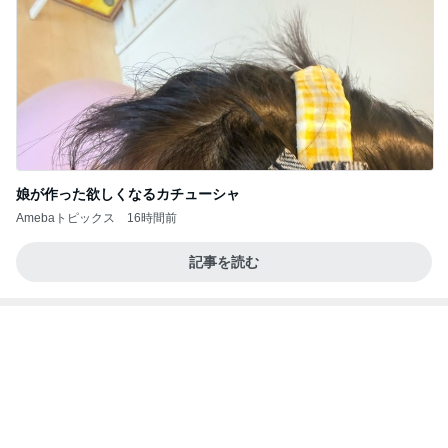
高橋英樹 ローストビーフとコロッケ
Amebaトピックス
1日前
桜島…噴火してた!? Σ(O_O；)
マッキー☆の日日是好日
4日前
堀ちえみ ローソンのヨーグルト