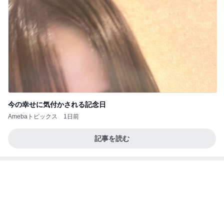
今の幸せに気付かされる記念日
Amebaトピックス
1日前
記事を読む
小原 声変わり前の長男の声を保存
Amebaトピックス
1日前
お願い
モンスターアクアリウム＆レプタイルズ 買取販売
8日前
情報