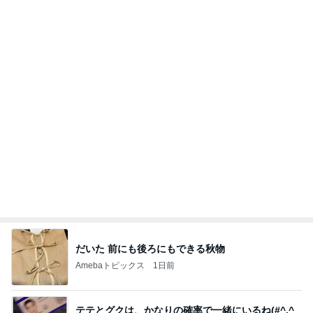
Amebaトピックス
1日前
好きな男には愛されない女の魂の秘密
クノタチホオフィシャルブログ「恋学・性学研究
1日前
室」Powered by Ameba
ついつまんでしまうメープルナッツ
Amebaトピックス
1日前
【Hey! Say! JUMP ONE NIGHT VOYAGE】2026.
7/27
公式投稿まとめちゃいました。～HSJ＆UT&K.O.
11日前
～
思ったより硬くなかった久々の品
Amebaトピックス
1日前