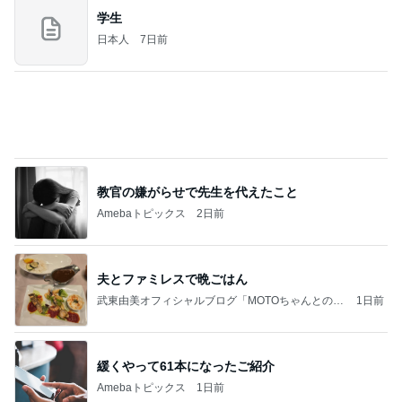
学生
日本人
7日前
教官の嫌がらせで先生を代えたこと
Amebaトピックス
2日前
夫とファミレスで晩ごはん
武東由美オフィシャルブログ「MOTOちゃんとのは
1日前
っぴぃな毎日」Powered by Ameba
緩くやって61本になったご紹介
Amebaトピックス
1日前
同じ夢
四コマ戦士 パパ戦記
10日前