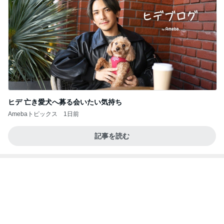
アグネス 太陽の光浴び感謝する時間
Amebaトピックス
1日前
涅槃寂静をゴールに設定することがなぜ大事なの
か、シンボルを受容可能なメッセージとして投げる
ことが
気功師から見たバレエとヒーリングのコツ～「まと
4日前
いのば」ブログ