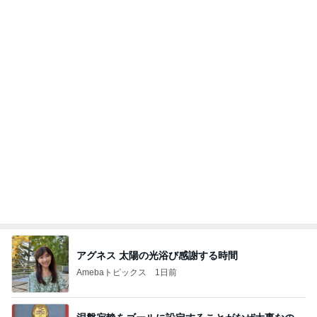
そわそわドキドキしながらの入院準備
Amebaトピックス
17時間前
NISA①(;'∀')
パラスジュエリー（白美女神宝珠）の夢の記録
14日前
（続編）
親の期待で言えなかった本当の気持
Amebaトピックス
1日前
ラーメン二郎 新潟店【新潟市中央区】ラーメン小
つけメン変更 ツルパツ麺が旨い新潟二郎のつけ麺
主に新潟グルメとラーメン食べ歩きのよしなしご
14日前
と
必ずどこで買ったか聞かれるデニム
Amebaトピックス
1日前