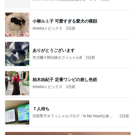
小柳ルミ子 可愛すぎる愛犬の寝顔
Amebaトピックス
2日前
ありがとうございます
市川團十郎白猿オフィシャルB
2日前
柏木由紀子 定番ワンピの差し色術
Amebaトピックス
1日前
７人待ち
沢田聖子オフィシャルブログ「In My Heartな旅日
2日前
記」by Ameba