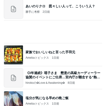
あいのりクロ 図々しい人って、こういう人？
勝手に考察
2日前
家族でおいしいねと言った手羽元
Amebaトピックス
1日前
《3年連続》瑶子さま 懇意の高級カーディーラー
協賛のイベントにご出席…宮内庁が懸念する“熱心
すぎ
hirokoの✿Love＆Awakening✿
8日前
塩分が気になる早めの晩ご飯
Amebaトピックス
1日前