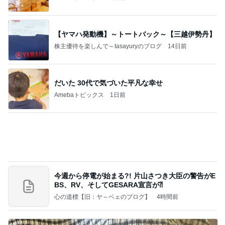
【ヤマハ発動機】～トートバック～【三越伊勢丹】
株主優待を楽しんで～tasayuryのブログ
14日前
だいた 30代で気づいた平凡な幸せ
Amebaトピックス
1日前
今週から停電が始まる?! 片山さつき大臣の警告がE
BS、RV、そしてGESARA宣言が⁈
心の道標【旧：ヤ～ベェのブログ】
4時間前