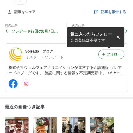
3
記事を報告する
記事をシェア
前の記事
次の記事
ソレアード行田の8月7日の
ソレアード久喜の8月のイベ
気に入ったらフォロー
納涼お食事会です。炭火でこ
ントです美味しいがいっぱい
んがりバーベキューですショ
のソレアード久喜どうぞよろ
会員登録は不要です
ートステ...
しくおね...
Soleado ブログ
フォロー
ミスター・ソレアード
株式会社ウェルフェアクリエイションが運営する介護施設 ソレア
ードのブログです。 施設に関する情報を不定期更新中。 <A Href
="http://www.soleado.jp/">ソレアード 公式HP</A>
最近の画像つき記事