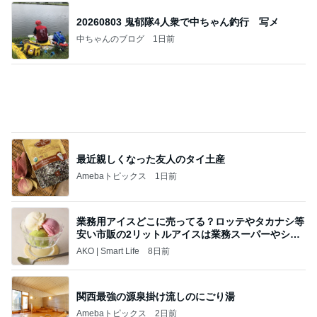
20260803 鬼郁隊4人衆で中ちゃん釣行 写メ
中ちゃんのブログ
1日前
最近親しくなった友人のタイ土産
Amebaトピックス
1日前
業務用アイスどこに売ってる？ロッテやタカナシ等
安い市販の2リットルアイスは業務スーパーやシャ
トレ
AKO | Smart Life
8日前
関西最強の源泉掛け流しのにごり湯
Amebaトピックス
2日前