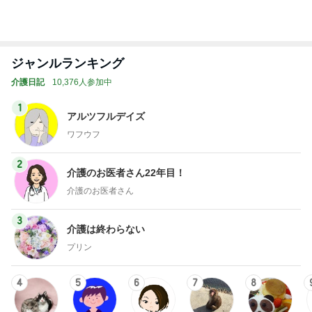
ジャンルランキング
介護日記
10,376人参加中
1
アルツフルデイズ
ワフウフ
2
介護のお医者さん22年目！
介護のお医者さん
3
介護は終わらない
プリン
4
5
6
7
8