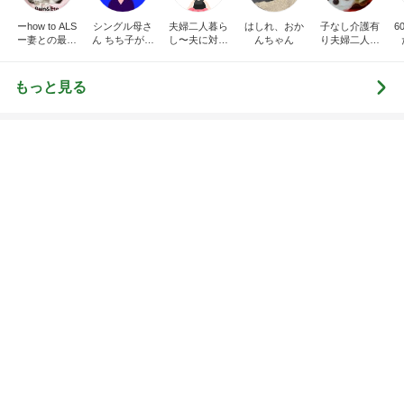
ーhow to ALS
シングル母さ
夫婦二人暮ら
はしれ、おか
子なし介護有
6
ー妻との最期
ん ちち子が行
し〜夫に対す
んちゃん
り夫婦二人節
の日々
く！
る心の声、こ
約暮らし
こで吐き出し
ます‼️
もっと見る