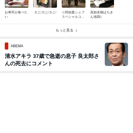
お寿司が食べた
カニ❕カニ❕カニ❕
☆阿由葉シェフ
高知名物はちき
い
スペシャルコー
ん地鶏❕❕
ス料理☆
もっと見る
ABEMA
清水アキラ 37歳で急逝の息子 良太郎さ
んの死去にコメント