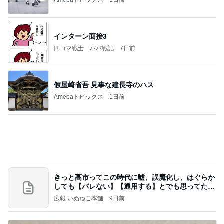
インターン面接3
四コマ戦士 パパ戦記
7日前
假屋崎省吾 見事な建長寺のハス
Amebaトピックス
1日前
きっと高市ってこの時代に嘘、誤魔化し、はぐらか
しても【バレない】【通用する】とでも思ってたん
だろ
広報 いぬねこ本舗
9日前