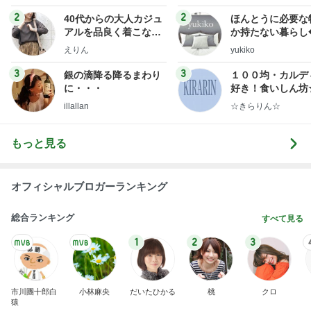
2
2
40代からの大人カジュ
ほんとうに必要な
アルを品良く着こなす
か持たない暮らし
ファッションブログ
ep Life Simple
えりん
yukiko
ンテリアのきろく
3
3
銀の滴降る降るまわり
１００均・カルデ
に・・・
好き！食いしん坊
らりん☆のブログ
illallan
☆きらりん☆
もっと見る
オフィシャルブロガーランキング
総合ランキング
すべて見る
1
2
3
市川團十郎白
小林麻央
だいたひかる
桃
クロ
猿