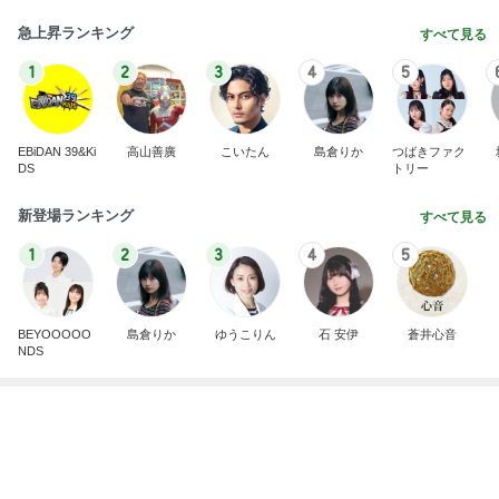
急上昇ランキング
すべて見る
1
2
3
4
5
EBiDAN 39&Ki
高山善廣
こいたん
島倉りか
つばきファク
DS
トリー
新登場ランキング
すべて見る
1
2
3
4
5
BEYOOOOO
島倉りか
ゆうこりん
石 安伊
蒼井心音
NDS