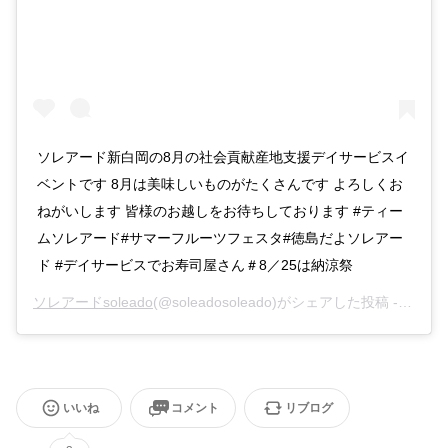
ソレアード新白岡の8月の社会貢献産地支援デイサービスイ
ベントです 8月は美味しいものがたくさんです よろしくお
ねがいします 皆様のお越しをお待ちしております #ティー
ムソレアード#サマーフルーツフェスタ#徳島だよソレアー
ド #デイサービスでお寿司屋さん＃8／25は納涼祭
ソレアードsoleado
(@soleadosoleado)がシェアした投稿 -
2020
いいね
コメント
リブログ