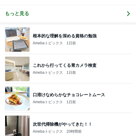
の日々
の介護日記
る心の声、こ
こで吐き出し
ます‼️
もっと見る
根本的な理解を深める資格の勉強
Amebaトピックス
1日前
これから行ってくる胃カメラ検査
Amebaトピックス
1日前
口溶けなめらかなチョコレートムース
Amebaトピックス
1日前
次世代掃除機がやってきた！！
Amebaトピックス
20時間前