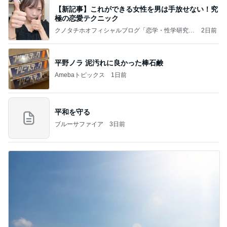
【新記事】これができる女性を男は手放せない！究
極の恋愛テクニック
クノタチホオフィシャルブログ「恋学・性学研究
2日前
室」Powered by Ameba
平野ノラ 泥汚れに良かった棒石鹸
Amebaトピックス
1日前
平和を守る
ブルーサファイア
3日前