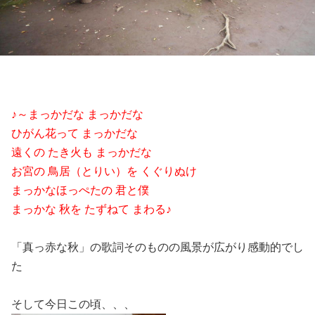
♪～まっかだな まっかだな
ひがん花って まっかだな
遠くの たき火も まっかだな
お宮の 鳥居（とりい）を くぐりぬけ
まっかなほっぺたの 君と僕
まっかな 秋を たずねて まわる♪
「真っ赤な秋」の歌詞そのものの風景が広がり感動的でし
た
そして今日この頃、、、