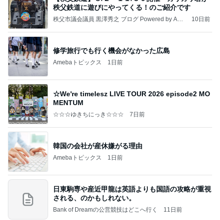
秩父鉄道に遊びにやってくる！のご紹介です
秩父市議会議員 黒澤秀之 ブログ Powered by Ame
10日前
ba
修学旅行でも行く機会がなかった広島
Amebaトピックス
1日前
☆We're timelesz LIVE TOUR 2026 episode2 MO
MENTUM
☆☆☆ゆきちにっき☆☆☆
7日前
韓国の会社が産休嫌がる理由
Amebaトピックス
1日前
日東駒専や産近甲龍は英語よりも国語の攻略が重視
される、のかもしれない。
Bank of Dreamの公営競技はどこへ行く
11日前