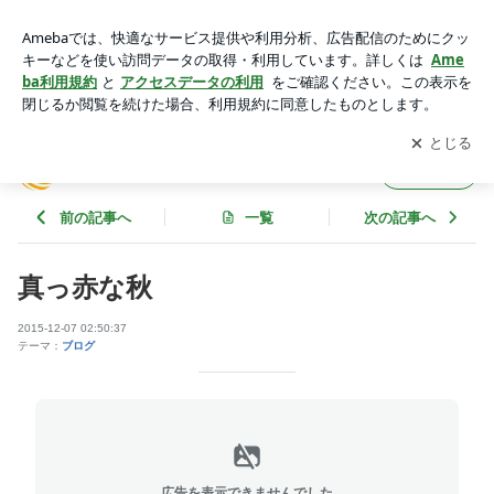
真っ赤な秋 | Soleado ブログ
アプリをダウンロードして
ブログの更新通知
を受け取りまし
開く
ょう。
Soleado ブログ
フォロー
前の記事へ
一覧
次の記事へ
真っ赤な秋
2015-12-07 02:50:37
テーマ：
ブログ
広告を表示できませんでした