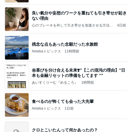
良い氣分や妄想のワークを重ねても引き寄せが起き
ない理由
心のブレーキを外して引き寄せを加速させる方法：
4日前
引き寄せ研究所
残念な点もあった念願だった水族館
Amebaトピックス
11時間前
㊗️喜びを分け合える未来❣️”【この混沌の理由】”⽇
本も⾦融リセットの準備をしてます ””
あいすくりーむ『めるころ』
1時間前
食べるのが怖くても会った大先輩
Amebaトピックス
1日前
クロとこいたんって何かあったの？