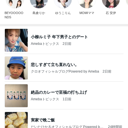
BEYOOOOO
島倉りか
ゆうこりん
MOMIママ
石 安伊
NDS
小柳ルミ子 年下男子とのデート
Amebaトピックス
2日前
悲しすぎて立ち直れない。
クロオフィシャルブログPowered by Ameba
2日前
絶品のカレーで至福の打ち上げ
Amebaトピックス
1日前
実家で晩ご飯
だいたひかるオフィシャルブログ Powered by
24時間前