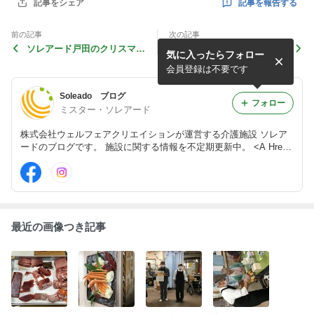
記事を報告する
記事をシェア
前の記事
次の記事
ソレアード戸田のクリスマス
おさんぽ♪
気に入ったらフォロー
会
会員登録は不要です
Soleado ブログ
フォロー
ミスター・ソレアード
株式会社ウェルフェアクリエイションが運営する介護施設 ソレア
ードのブログです。 施設に関する情報を不定期更新中。 <A Href
="http://www.soleado.jp/">ソレアード 公式HP</A>
最近の画像つき記事