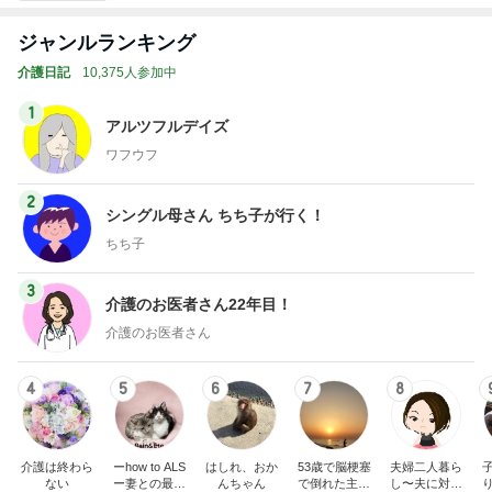
ジャンルランキング
介護日記
10,375人参加中
1
アルツフルデイズ
ワフウフ
2
シングル母さん ちち子が行く！
ちち子
3
介護のお医者さん22年目！
介護のお医者さん
4
5
6
7
8
介護は終わら
ーhow to ALS
はしれ、おか
53歳で脳梗塞
夫婦二人暮ら
ない
ー妻との最期
んちゃん
で倒れた主人
し〜夫に対す