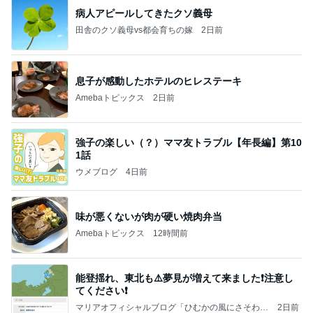
病人アピールしてきたクソ義母
田舎のクソ義母vs都会育ちの嫁
2日前
息子が感動したホテルのヒレステーキ
Amebaトピックス
2日前
強子の楽しい（？）ママ友トラブル【年長編】第10
1話
ウメブログ
4日前
味が悪くないが肉が硬い焼肉弁当
Amebaトピックス
12時間前
能登揺れ、東北も⚠️夢見が増えて来ました❗️注意し
てください❗️
マリアオフィシャルブログ「ひむかの風にさそわれ
2日前