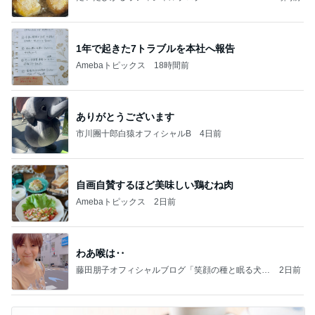
Ameba
1年で起きた7トラブルを本社へ報告
Amebaトピックス
18時間前
ありがとうございます
市川團十郎白猿オフィシャルB
4日前
自画自賛するほど美味しい鶏むね肉
Amebaトピックス
2日前
わあ喉は‥
藤田朋子オフィシャルブログ「笑顔の種と眠る犬」
2日前
Powered by Ameba