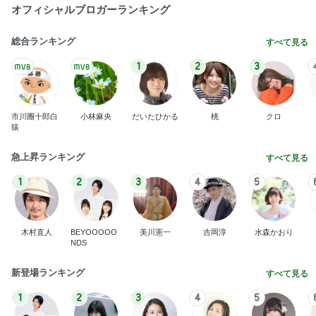
オフィシャルブロガーランキング
総合ランキング
すべて見る
1
2
3
市川團十郎白
小林麻央
だいたひかる
桃
クロ
猿
急上昇ランキング
すべて見る
1
2
3
4
5
木村直人
BEYOOOOO
美川憲一
吉岡淳
水森かおり
NDS
新登場ランキング
すべて見る
1
2
3
4
5