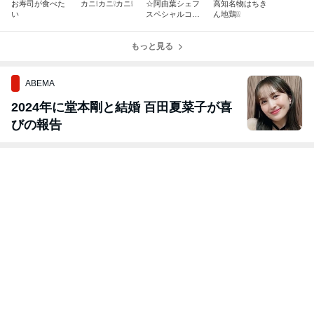
お寿司が食べた
カニ❕カニ❕カニ❕
☆阿由葉シェフ
高知名物はちき
い
スペシャルコー
ん地鶏❕❕
ス料理☆
もっと見る
ABEMA
2024年に堂本剛と結婚 百田夏菜子が喜
びの報告