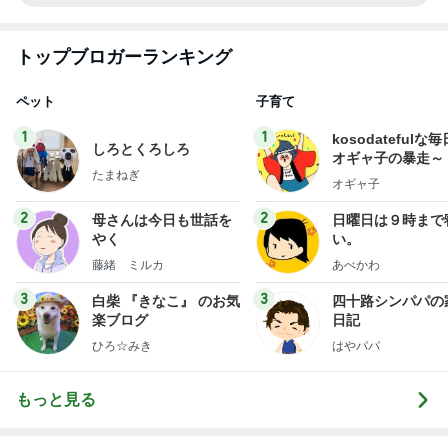
トップブロガーランキング
ペット
子育て
1
1
kosodatefulな毎
しろとくろしろ
オギャ子の暴走～
たまねぎ
オギャ子
2
2
母さんは今日も世話を
日曜日は９時まで
やく
い。
藤緒 ミルカ
あべかわ
3
3
白柴 『きなこ』 のお気
四十路シンパパの
楽ブログ
日記
ひろ☆みき
はやパパ
もっと見る