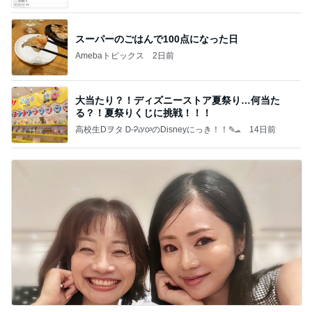
て」Powered by Ameba
スーパーのごはんで100点になった日
Amebaトピックス
2日前
大当たり？！ディズニーストア夏祭り…何当た
る？！夏祭りくじに挑戦！！！
高校生Dヲタ Ꭰ-ᎮꭵꭹꭴのDisneyにっき！！✎ܚ
14日前