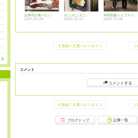
お寿司が食べたい
カニ❕カニ❕カニ❕
☆阿由葉シェフスペシャルコース料理☆
2021-01-29
2020-12-23
2020-12-08
告知！久喜バレンタイン
ソ
見る
コメント
コメントする
告知！久喜バレンタイン
ソ
ブログトップ
記事一覧