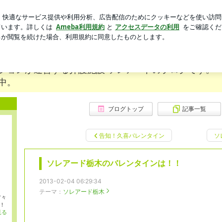
人を消した写真
芸能人ブログ
人気ブログ
新規登録
ロ
ログ
ションが運営する介護施設 ソレアードのブログです。
中。
ado.jp/">ソレアード 公式HP</A>
ブログトップ
記事一覧
告知！久喜バレンタイン
ソ
ソレアード栃木のバレンタインは！！
2013-02-04 06:29:34
テーマ：
ソレアード栃木
方々
！
見る