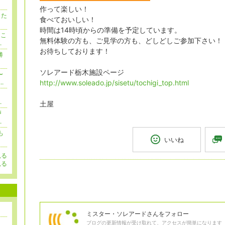
作って楽しい！
した
食べておいしい！
時間は14時頃からの準備を予定しています。
たこ
無料体験の方も、ご見学の方も、どしどしご参加下さい！
.
お待ちしております！
勝
ソレアード栃木施設ページ
〜
http://www.soleado.jp/sisetu/tochigi_top.html
.
.
土屋
戸
.
も
いいね
見る
見る
ミスター・ソレアード
さんをフォロー
ブログの更新情報が受け取れて、アクセスが簡単になります