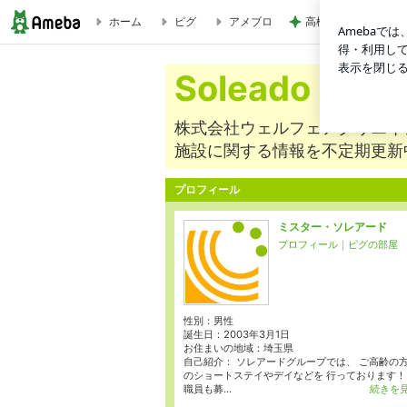
ホーム
ピグ
アメブロ
高橋英樹 カメラで
ソレアード栃木のバレンタインは！！ | Soleado ブログ
Soleado ブ
株式会社ウェルフェアクリエイ
施設に関する情報を不定期更新
プロフィール
<A Href="http://www.sole
ミスター・ソレアード
プロフィール
｜
ピグの部屋
性別：
男性
誕生日：
2003年3月1日
お住まいの地域：
埼玉県
自己紹介： ソレアードグループでは、 ご高齢の
のショートステイやデイなどを 行っております！
職員も募...
続きを