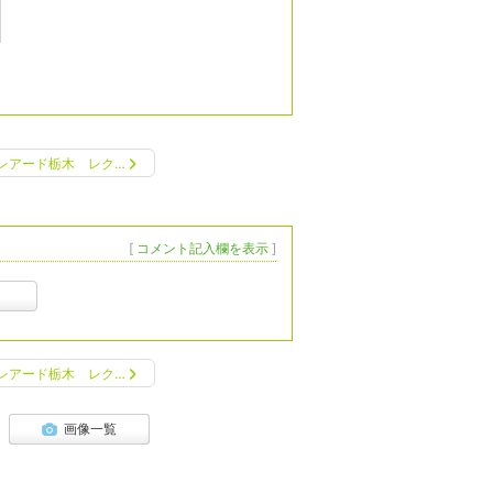
レアード栃木 レク…
[
コメント記入欄を表示
]
レアード栃木 レク…
画像一覧