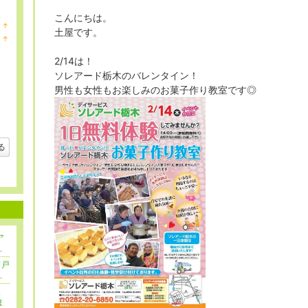
こんにちは。
↑
土屋です。
ラ
↑
ン
ラ
キ
ン
2/14は！
ン
キ
グ
ソレアード栃木のバレンタイン！
ン
上
グ
男性も女性もお楽しみのお菓子作り教室です◎
昇
上
昇
る
ア
.
ド戸
.
ま
ま