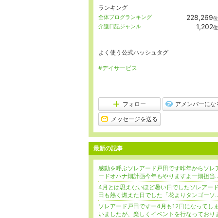
ランキング
228,269
全体ブログランキング
位
1,202
介護日記ジャンル
位
よく使う公式ハッシュタグ
#デイサービス
フォロー
アメンバーにな
メッセージを送る
最新の記事
感動を呼ぶソレアード戸田です昨年からソレ
ードオハナ畑計画今年もやりますよー畑担当..
4月とは思えないほど暑い日でしたソレアー
田も熱く燃えた日でした「花よりタンゴーソ..
ソレアード戸田ですー4月も12日になってし
いましたが、楽しくイベントを行なっており