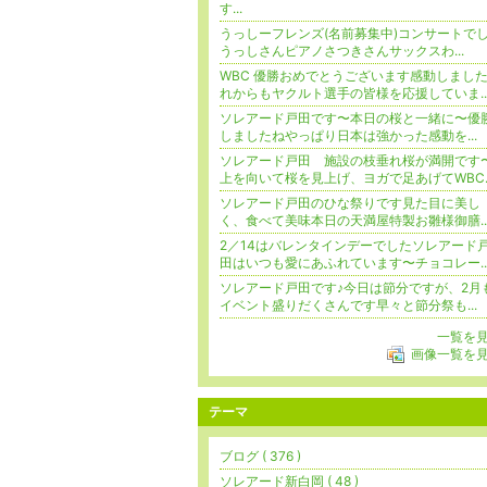
す...
うっしーフレンズ(名前募集中)コンサートで
うっしさんピアノさつきさんサックスわ...
WBC 優勝おめでとうございます感動しまし
れからもヤクルト選手の皆様を応援していま..
ソレアード戸田です〜本日の桜と一緒に〜優
しましたねやっぱり日本は強かった感動を...
ソレアード戸田 施設の枝垂れ桜が満開です
上を向いて桜を見上げ、ヨガで足あげてWBC..
ソレアード戸田のひな祭りです見た目に美し
く、食べて美味本日の天満屋特製お雛様御膳..
2／14はバレンタインデーでしたソレアード
田はいつも愛にあふれています〜チョコレー..
ソレアード戸田です♪今日は節分ですが、2月
イベント盛りだくさんです早々と節分祭も...
一覧を
画像一覧を
テーマ
ブログ ( 376 )
ソレアード新白岡 ( 48 )