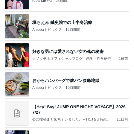
roo's MEMO
5時間前
堀ちえみ 鍼灸院での上半身治療
Amebaトピックス
12時間前
好きな男には愛されない女の魂の秘密
クノタチホオフィシャルブログ「恋学・性学研究
1日前
室」Powered by Ameba
おからハンバーグで腹パン腹痛地獄
Amebaトピックス
10時間前
【Hey! Say! JUMP ONE NIGHT VOYAGE】2026.
7/27
公式投稿まとめちゃいました。～HSJ＆UT&K.O.
11日前
～