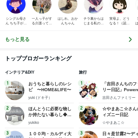
シングル母さ
一人っ子がす
はしれ、おか
チラ裏からは
実母よ、どう
ん ちち子が行
る介護ってこ
んちゃん
じまる私の日
なる！（認知
く！
んなもん？
常～毒風味な
症、在宅介護
親のことなど
の記録）
～
もっと見る
トップブロガーランキング
インテリア&DIY
旅行
1
1
おうちと暮らしのレシ
「吉田さんちのフ
ピ 〜HOME&LIFE〜
リー日記」Powere
y Ameba 吉田さ
yuki (ドキ子）
吉田さんファミリー
ミリーオフィシャ
ログ
2
2
ほんとうに必要な物し
☆やまあこ☆さん
か持たない暮らし◆Ke
ィズニー日記
ep Life Simple◆〜イ
yukiko
☆やまあこ☆
ンテリアのきろく〜
3
3
１００均・カルディ大
日々是甘露2〜デ