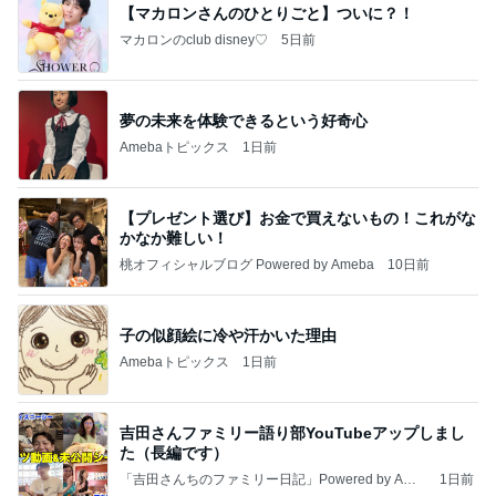
【マカロンさんのひとりごと】ついに？！
マカロンのclub disney♡
5日前
夢の未来を体験できるという好奇心
Amebaトピックス
1日前
【プレゼント選び】お金で買えないもの！これがな
かなか難しい！
桃オフィシャルブログ Powered by Ameba
10日前
子の似顔絵に冷や汗かいた理由
Amebaトピックス
1日前
吉田さんファミリー語り部YouTubeアップしまし
た（長編です）
「吉田さんちのファミリー日記」Powered by Ame
1日前