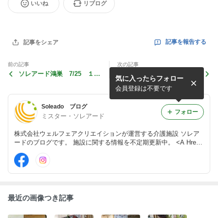
いいね
リブログ
記事を報告する
記事をシェア
前の記事
次の記事
ソレアード鴻巣 7/25 １日
ソレアード戸田 7/27 1日
気に入ったらフォロー
無料体験
無料体験
会員登録は不要です
Soleado ブログ
フォロー
ミスター・ソレアード
株式会社ウェルフェアクリエイションが運営する介護施設 ソレア
ードのブログです。 施設に関する情報を不定期更新中。 <A Href
="http://www.soleado.jp/">ソレアード 公式HP</A>
最近の画像つき記事