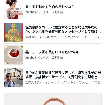
肩甲骨を動かすための意外なコツ
Amebaトピックス
12時間前
涅槃寂静をゴールに設定することがなぜ大事なの
か、シンボルを受容可能なメッセージとして投げる
ことが
気功師から見たバレエとヒーリングのコツ～「まと
4日前
いのば」ブログ
黒トリュフ香る美しいロゼ色の鴨肉
Amebaトピックス
10時間前
良心的な事業所ほど経営は苦しく、障害ある子の居
場所「放課後デイサービス」で深刻化する理念と現
実の
立石美津子オフィシャルブログ「テキトー母さんの
1日前
すすめ」Powered by Ameba