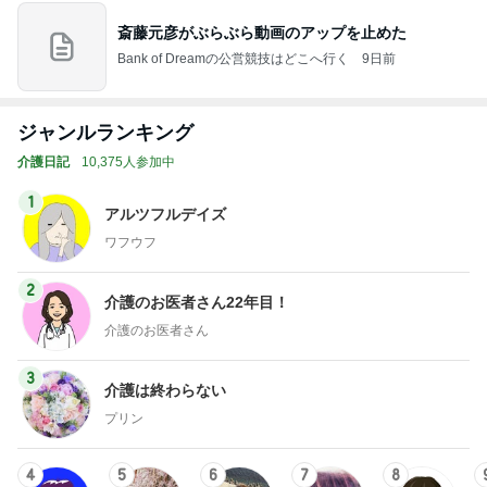
斎藤元彦がぶらぶら動画のアップを止めた
Bank of Dreamの公営競技はどこへ行く
9日前
ジャンルランキング
介護日記
10,375人参加中
1
アルツフルデイズ
ワフウフ
2
介護のお医者さん22年目！
介護のお医者さん
3
介護は終わらない
プリン
4
5
6
7
8