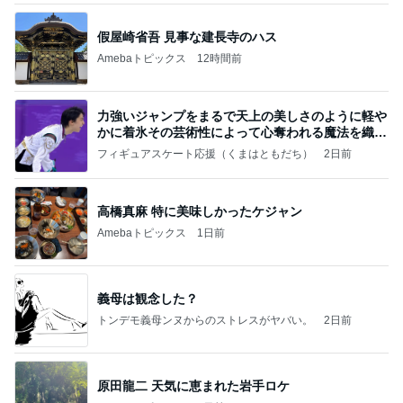
假屋崎省吾 見事な建長寺のハス
Amebaトピックス
12時間前
力強いジャンプをまるで天上の美しさのように軽や
かに着氷その芸術性によって心奪われる魔法を織り
なす
フィギュアスケート応援（くまはともだち）
2日前
高橋真麻 特に美味しかったケジャン
Amebaトピックス
1日前
義母は観念した？
トンデモ義母ンヌからのストレスがヤバい。
2日前
原田龍二 天気に恵まれた岩手ロケ