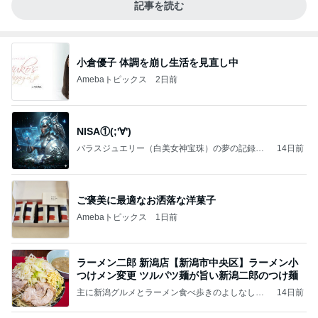
記事を読む
小倉優子 体調を崩し生活を見直し中
Amebaトピックス
2日前
NISA①(;'∀')
パラスジュエリー（白美女神宝珠）の夢の記録
14日前
（続編）
ご褒美に最適なお洒落な洋菓子
Amebaトピックス
1日前
ラーメン二郎 新潟店【新潟市中央区】ラーメン小
つけメン変更 ツルパツ麺が旨い新潟二郎のつけ麺
主に新潟グルメとラーメン食べ歩きのよしなしご
14日前
と