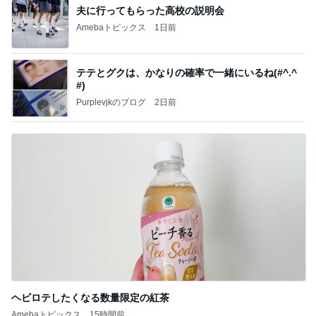
夫に行ってもらった高校の説明会
Amebaトピックス
1日前
テテとグクは、かなりの確率で一緒にいるね(#^.^
#)
Purplevjkのブログ
2日前
ヘビロテしたくなる数量限定の紅茶
Amebaトピックス
15時間前