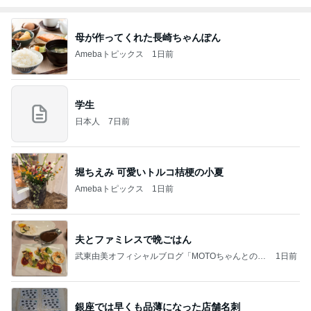
母が作ってくれた長崎ちゃんぽん
Amebaトピックス
1日前
学生
日本人
7日前
堀ちえみ 可愛いトルコ桔梗の小夏
Amebaトピックス
1日前
夫とファミレスで晩ごはん
武東由美オフィシャルブログ「MOTOちゃんとのは
1日前
っぴぃな毎日」Powered by Ameba
銀座では早くも品薄になった店舗名刺