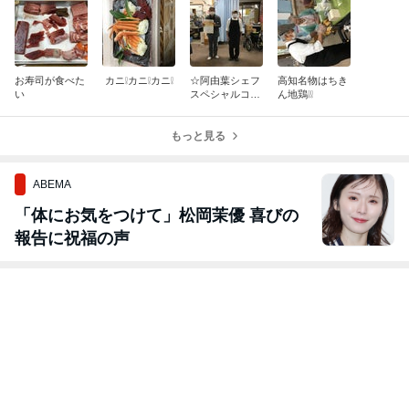
お寿司が食べた
カニ❕カニ❕カニ❕
☆阿由葉シェフ
高知名物はちき
い
スペシャルコー
ん地鶏❕❕
ス料理☆
もっと見る
ABEMA
「体にお気をつけて」松岡茉優 喜びの
報告に祝福の声