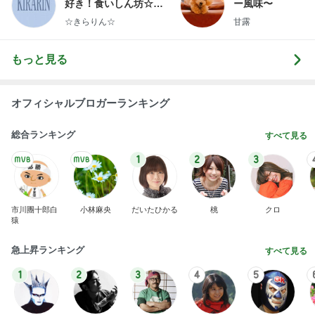
好き！食いしん坊☆き
ー風味〜
らりん☆のブログ
☆きらりん☆
甘露
もっと見る
オフィシャルブロガーランキング
総合ランキング
すべて見る
1
2
3
市川團十郎白
小林麻央
だいたひかる
桃
クロ
猿
急上昇ランキング
すべて見る
1
2
3
4
5