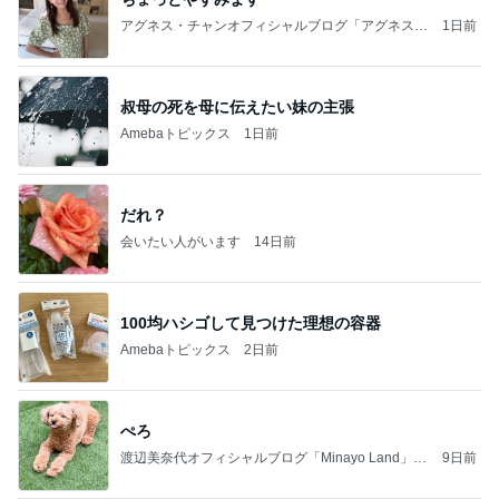
アグネス・チャンオフィシャルブログ「アグネスち
1日前
ゃんこ鍋」Powered by Ameba
叔母の死を母に伝えたい妹の主張
Amebaトピックス
1日前
だれ？
会いたい人がいます
14日前
100均ハシゴして見つけた理想の容器
Amebaトピックス
2日前
ぺろ
渡辺美奈代オフィシャルブログ「Minayo Land」P
9日前
owered by Ameba