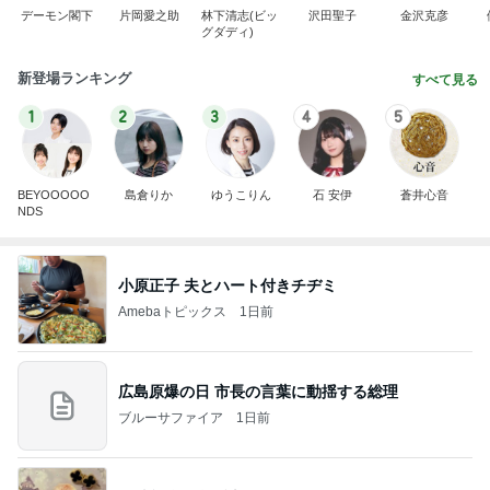
デーモン閣下
片岡愛之助
林下清志(ビッ
沢田聖子
金沢克彦
グダディ)
新登場ランキング
すべて見る
1
2
3
4
5
BEYOOOOO
島倉りか
ゆうこりん
石 安伊
蒼井心音
NDS
小原正子 夫とハート付きチヂミ
Amebaトピックス
1日前
広島原爆の日 市長の言葉に動揺する総理
ブルーサファイア
1日前