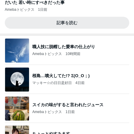
だいた 若い時にすべきだった事
Amebaトピックス
1日前
記事を読む
職人技に脱帽した愛車の仕上がり
Amebaトピックス
10時間前
桜島…噴火してた!? Σ(O_O；)
マッキー☆の日日是好日
4日前
スイカの味がすると言われたジュース
Amebaトピックス
1日前
ちょっとやすみます