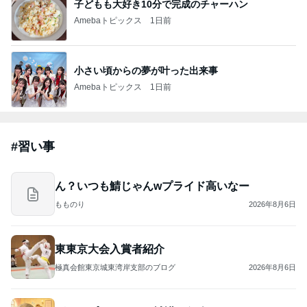
芸能人・有名人ブログ TOPへ
キャシー中島の29歳で亡くなった長女
Amebaトピックス
2日前
ありがとうございます
市川團十郎白猿オフィシャルB
2日前
｢元こども店長｣加藤清史郎 喜びの報告
Amebaトピックス
23時間前