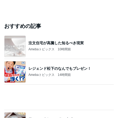
Amebaトピックス
1日前
#
習い事
ん？いつも鯖じゃんwプライド高いなー
もものり
2026年8月6日
東東京大会入賞者紹介
極真会館東京城東湾岸支部のブログ
2026年8月6日
グループレッスンの補講を個人レッスンで
Shall we dance？ 社交ダンスよもやま話
2026年8月6日
このハッシュタグの記事を見る