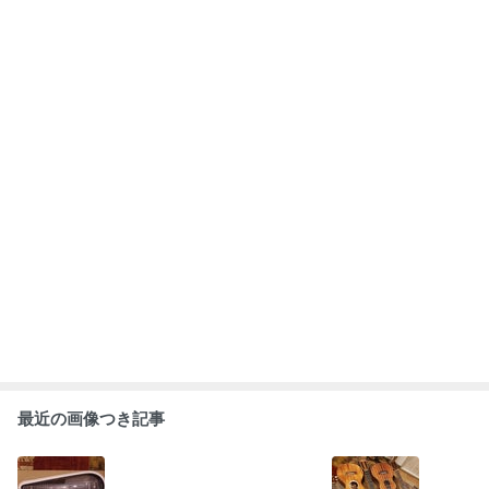
LAVA U FreeBo
新しい看板出来
5月の全レッス
4月全レッスン
ost(26''テナーサ
ました！＆6月7
ン中止について
の中止について
イズ)を買いま
月のレッスンに
した
ついて
もっと見る
ABEMA
人気芸人 長男の重度障害を告白