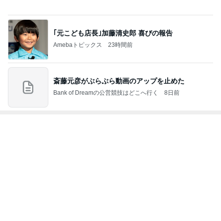
ジャンルランキング
猫との生活
26,775人参加中
1
母さんは今日も世話をやく
藤緒 ミルカ
2
猫マンガ 米子さん
米子（こめこ）
3
ＮＰＯ法人ねこけん Official Blog
ＮＰＯ法人ねこけん