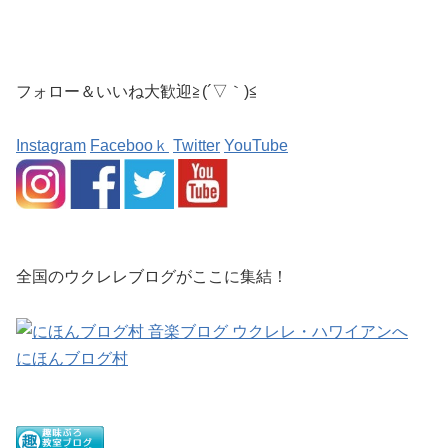
フォロー＆いいね大歓迎≧(´▽｀)≦
Instagram
Facebooｋ
Twitter
YouTube
全国のウクレレブログがここに集結！
にほんブログ村