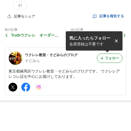
47
記事を報告する
記事をシェア
前の記事
次の記事
Truthウクレレ オーダーし
宴-utage- 2daysLIVE 1日
気に入ったらフォロー
ました！
目終了☆
会員登録は不要です
ウクレレ教室・そどみらのブログ
フォロー
そどみら
東京都練馬区ウクレレ教室・そどみらのブログです。 ウクレレア
レコレ話を中心にお届けしております。
最近の画像つき記事