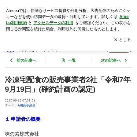
冷凍宅配食の販売事業者2社「令和7年9月19日」(確約計画の
認定) | 林田学監修：薬事法ドットコム 措置命令・確約手続き
アプリをダウンロードして
ブログの更新通知
を受け取りまし
開く
データブック
ょう。
林田学監修：薬事法ドットコム 措置命令・確
フォロー
約手続きデータブック
前の記事へ
一覧
次の記事へ
冷凍宅配食の販売事業者2社「令和7年
9月19日」(確約計画の認定)
2025-09-19 07:58:53
テーマ：
★確約手続き
１ 申請者の概要
味の素株式会社