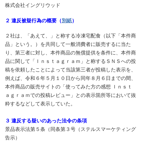
株式会社イングリウッド
２ 違反被疑行為の概要（
別紙
）
２社は、「あえて、」と称する冷凍宅配食（以下「本件商
品」という。）を共同して一般消費者に販売するに当た
り、第三者に対し、本件商品の無償提供を条件に、本件商
品に関して「Ｉｎｓｔａｇｒａｍ」と称するＳＮＳへの投
稿を依頼したことによって当該第三者が投稿した表示を、
例えば、令和６年５月１０日から同年８月６日までの間、
本件商品の販売サイトの「使ってみた方の感想 Ｉｎｓｔ
ａｇｒａｍでの投稿レビュー」との表示箇所等において抜
粋するなどして表示していた。
３ 違反する疑いのあった法令の条項
景品表示法第５条（同条第３号（ステルスマーケティング
告示）