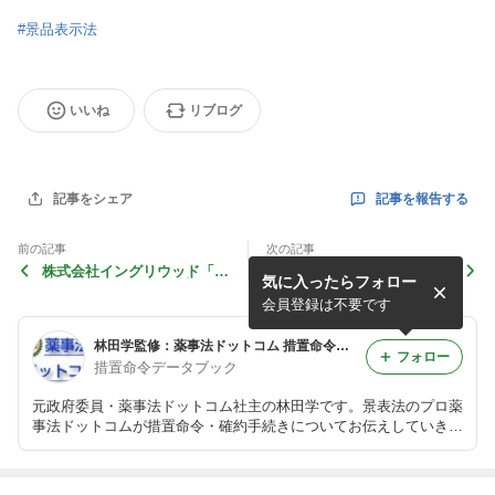
#
景品表示法
いいね
リブログ
記事を報告する
記事をシェア
前の記事
次の記事
株式会社イングリウッド「令
株式会社ジャパネットたかた
気に入ったらフォロー
和7年9月19日」(確約計画の
「令和7年9月12日」
認定)
会員登録は不要です
林田学監修：薬事法ドットコム 措置命令・確約手続きデータブック
フォロー
措置命令データブック
元政府委員・薬事法ドットコム社主の林田学です。景表法のプロ薬
事法ドットコムが措置命令・確約手続きについてお伝えしていきま
す。