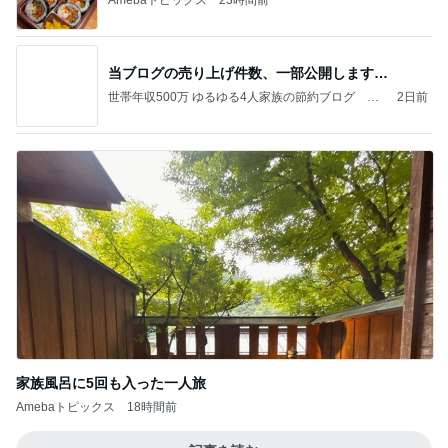
Amebaトピックス
23時間前
当ブログの売り上げ件数、一部公開します…
世帯年収500万 ゆるゆる4人家族の節約ブログ 〜
2日前
ケチ旦那と金銭感覚マヒ嫁の日々〜
家族風呂に5回も入った一人旅
Amebaトピックス
18時間前