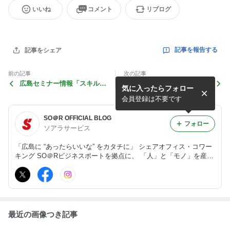
いいね
コメント
リブログ
記事を報告する
記事をシェア
前の記事
次の記事
広島セミナー情報「スキルミ
【自分らしい生き方・仕事を
気に入ったらフォロー
ガキ広島」第２４９号
見つける方法】10/23（火）
にワークショップを開催しま
会員登録は不要です
す。
SO＠R OFFICIAL BLOG
フォロー
ソアラサービス
「広島に “あったらいいな” をカタチに」 シェアオフィス・コワー
キング SO＠Rビジネスポートを拠点に、 「人」と「モノ」を産み
出す仕組みを推進し、広島の新しい価値と魅力を創造する 株式会
社ソアラサービスの公式ブログです。
最近の画像つき記事