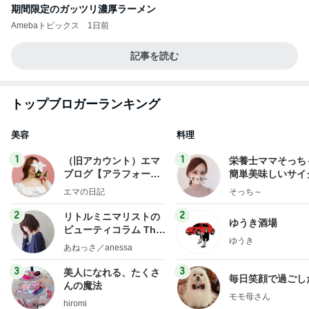
期間限定のガッツリ濃厚ラーメン
Amebaトピックス
1日前
記事を読む
トップブロガーランキング
美容
料理
1
1
（旧アカウント）エマ
栄養士ママそっち
ブログ【アラフォー会
簡単美味しいサイ
社売却セカンドライ
献立
エマの日記
そっち～
フ】
2
2
リトルミニマリストの
ゆうき酒場
ビューティコラム The
ゆうき
little minimalist's bea
あねっさ／anessa
uty colum
3
3
美人になれる、たくさ
毎日笑顔で過ごし
んの魔法
モモ母さん
hiromi