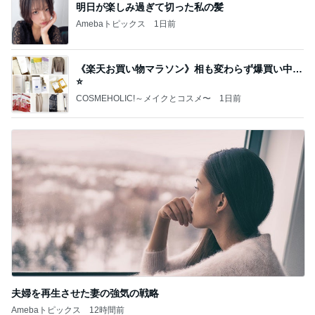
明日が楽しみ過ぎて切った私の髪
Amebaトピックス
1日前
《楽天お買い物マラソン》相も変わらず爆買い中…
⭐️
COSMEHOLIC!～メイクとコスメ〜
1日前
夫婦を再生させた妻の強気の戦略
Amebaトピックス
12時間前