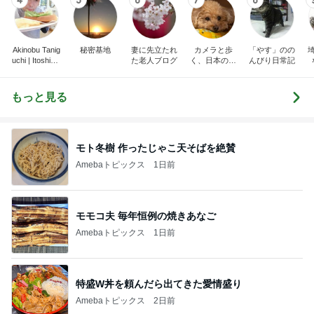
Akinobu Tanig
秘密基地
妻に先立たれ
カメラと歩
「やす」のの
uchi | Itoshima
た老人ブログ
く、日本の風
んびり日常記
Landscape Ph
景スナップ紀
otographer
行
もっと見る
モト冬樹 作ったじゃこ天そばを絶賛
Amebaトピックス
1日前
モモコ夫 毎年恒例の焼きあなご
Amebaトピックス
1日前
特盛W丼を頼んだら出てきた愛情盛り
Amebaトピックス
2日前