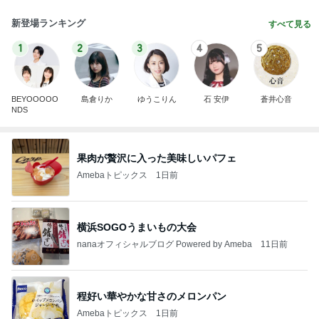
新登場ランキング
すべて見る
1
2
3
4
5
BEYOOOOO
島倉りか
ゆうこりん
石 安伊
蒼井心音
NDS
果肉が贅沢に入った美味しいパフェ
Amebaトピックス
1日前
横浜SOGOうまいもの大会
nanaオフィシャルブログ Powered by Ameba
11日前
程好い華やかな甘さのメロンパン
Amebaトピックス
1日前