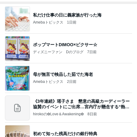
私だけ仕事の日に義家族が行った海
Amebaトピックス
1日前
ポップマートDIMOO×ピクサー☆
ディズニーファン Dのブログ
7日前
母が無言で検品した茹でた海老
Amebaトピックス
2日前
《3年連続》瑶子さま 懇意の高級カーディーラー
協賛のイベントにご出席…宮内庁が懸念する“熱心
すぎ
hirokoの✿Love＆Awakening✿
8日前
初めて知った残高だけの銀行特典