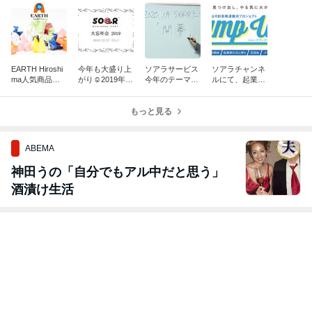
EARTH Hiroshi
今年も大盛り上
ソアラサービス
ソアラチャンネ
ma人気商品
がり☺2019年S
今年のテーマは
ルにて、起業家
「折り鶴ピア
O＠Rビジネス
「開幕」
インタビュー動
ス」♡
ポート大忘年会
画をアップしま
★
もっと見る
した！
ABEMA
神田うの「自分でもアル中だと思う」
酒漬け生活