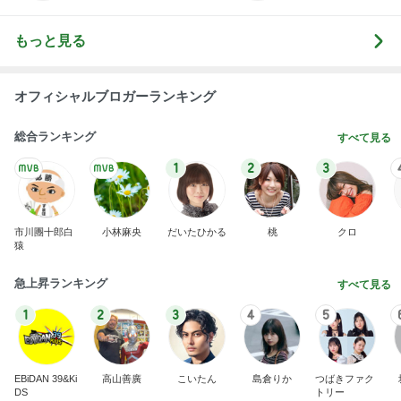
もっと見る
オフィシャルブロガーランキング
総合ランキング
すべて見る
1
2
3
市川團十郎白
小林麻央
だいたひかる
桃
クロ
猿
急上昇ランキング
すべて見る
1
2
3
4
5
EBiDAN 39&Ki
高山善廣
こいたん
島倉りか
つばきファク
DS
トリー