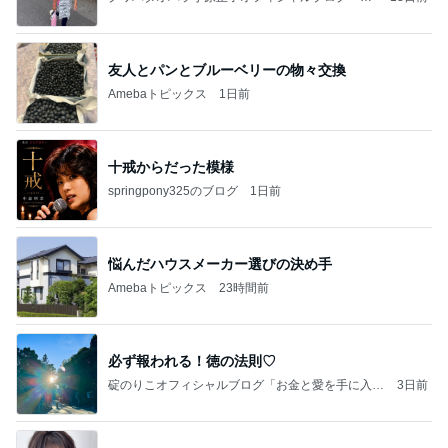
前。」powered by Ameba
友人とパンとブルーベリーの物々交換
Amebaトピックス
1日前
十戒からだった模様
springpony325のブログ
1日前
悩んだハウスメーカー選びの決め手
Amebaトピックス
23時間前
必ず報われる！徳の法則♡
碇のりこオフィシャルブログ「お金と愛を手に入れ
3日前
る5つのリッチマインド」Powered by Ameba