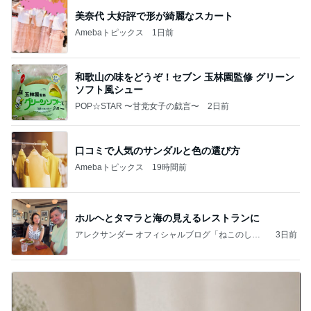
美奈代 大好評で形が綺麗なスカート
Amebaトピックス
1日前
和歌山の味をどうぞ！セブン 玉林園監修 グリーン
ソフト風シュー
POP☆STAR 〜甘党女子の戯言〜
2日前
口コミで人気のサンダルと色の選び方
Amebaトピックス
19時間前
ホルヘとタマラと海の見えるレストランに
アレクサンダー オフィシャルブログ「ねこのしっ
3日前
ぽ欲しいな」Powered by Ameba