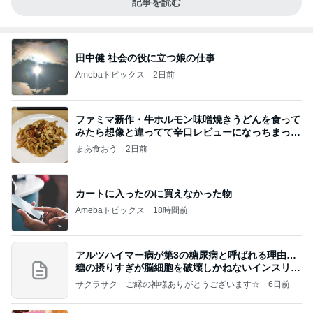
記事を読む
田中健 社会の役に立つ娘の仕事
Amebaトピックス
2日前
ファミマ新作・牛ホルモン味噌焼きうどんを食って
みたら想像と違ってて辛口レビューになっちまった
話
まあ食おう
2日前
カートに入ったのに買えなかった物
Amebaトピックス
18時間前
アルツハイマー病が第3の糖尿病と呼ばれる理由…
糖の摂りすぎが脳細胞を破壊しかねないインスリン
の恐
サクラサク ご縁の神様ありがとうございます☆
6日前