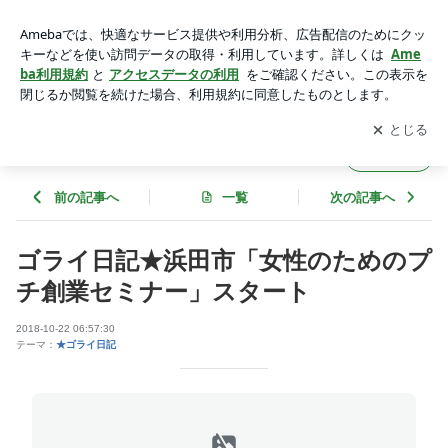
ゴライ日記★浜田市「女性のためのプチ創業セミナー」スター
ト | SO＠R OFFICIAL BLOG
アプリをダウンロードして
ブログの更新通知
を受け取りまし
開く
ょう。
SO＠R OFFICIAL BLOG
フォロー
前の記事へ
一覧
次の記事へ
ゴライ日記★浜田市「女性のためのプ
チ創業セミナー」スタート
2018-10-22 06:57:30
テーマ：
★ゴライ日記