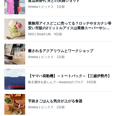
渡辺美奈代 夫との夫婦ショット
Amebaトピックス
1日前
業務用アイスどこに売ってる？ロッテやタカナシ等
安い市販の2リットルアイスは業務スーパーやシャ
トレ
AKO | Smart Life
9日前
癒されるアクアリウムとワークショップ
Amebaトピックス
1日前
【ヤマハ発動機】～トートバック～【三越伊勢丹】
株主優待を楽しんで～tasayuryのブログ
14日前
手抜きごはんも気分が上がる食器
Amebaトピックス
2日前