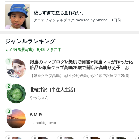
悲しすぎて立ち直れない。
クロオフィシャルブログPowered by Ameba
1日前
ジャンルランキング
カメラ(風景写真)
9,435人参加中
1
銀座のママブログ✨美肌で開運✨銀座ママが作った化
粧品✨銀座クラブ高嶋25歳で開店✨高嶋りえ子 お着
物でエルメス バーキン コーデ
【銀座クラブ高嶋】元OL婚約破棄から24歳で銀座ママ25歳でオーナーママ銀座 美肌で開運♡パワースポット巡り高嶋りえ子ブログ
2
北軽井沢［半住人生活］
やっちゃん
3
S M R
likeabridgeover
4
5
6
7
8