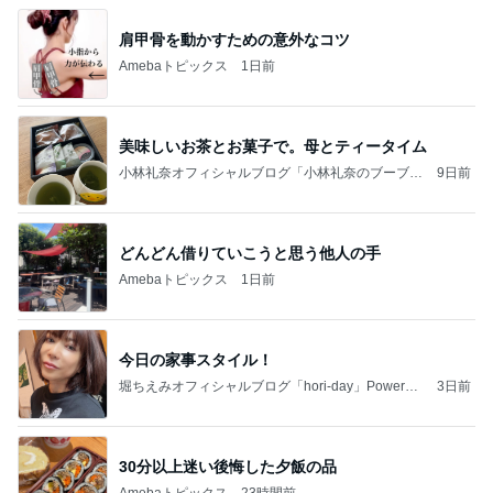
肩甲骨を動かすための意外なコツ
Amebaトピックス
1日前
美味しいお茶とお菓子で。母とティータイム
小林礼奈オフィシャルブログ「小林礼奈のブーブー
9日前
ブログ」Powered by Ameba
どんどん借りていこうと思う他人の手
Amebaトピックス
1日前
今日の家事スタイル！
堀ちえみオフィシャルブログ「hori-day」Powered
3日前
by Ameba
30分以上迷い後悔した夕飯の品