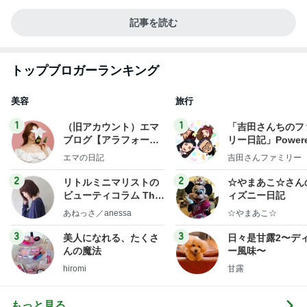
記事を読む
トップブロガーランキング
美容
旅行
1
1
（旧アカウント）エマ
「吉田さんちのフ
ブログ【アラフォー会
リー日記」Powere
社売却セカンドライ
y Ameba 吉田さ
エマの日記
吉田さんファミリー
フ】
ミリーオフィシャ
ログ
2
2
リトルミニマリストの
☆やまあこ☆さん
ビューティコラム The
ィズニー日記
little minimalist's bea
あねっさ／anessa
☆やまあこ☆
uty colum
3
3
美人になれる、たくさ
日々是甘露2〜デ
んの魔法
ー風味〜
hiromi
甘露
もっと見る