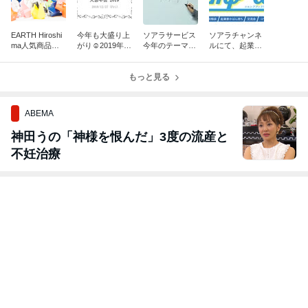
EARTH Hiroshi
今年も大盛り上
ソアラサービス
ソアラチャンネ
ma人気商品
がり☺2019年S
今年のテーマは
ルにて、起業家
「折り鶴ピア
O＠Rビジネス
「開幕」
インタビュー動
ス」♡
ポート大忘年会
画をアップしま
★
もっと見る
した！
ABEMA
神田うの「神様を恨んだ」3度の流産と
不妊治療