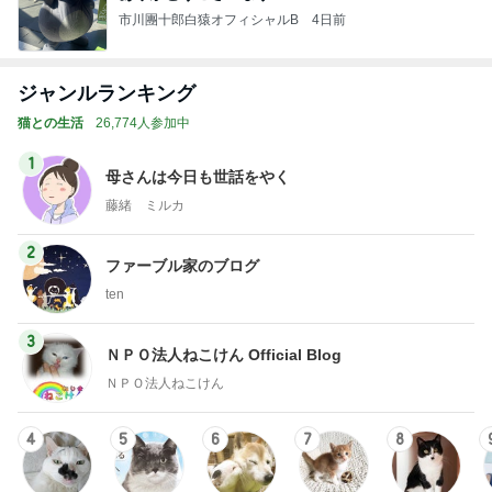
市川團十郎白猿オフィシャルB
4日前
ジャンルランキング
猫との生活
26,774人参加中
1
母さんは今日も世話をやく
藤緒 ミルカ
2
ファーブル家のブログ
ten
3
ＮＰＯ法人ねこけん Official Blog
ＮＰＯ法人ねこけん
4
5
6
7
8