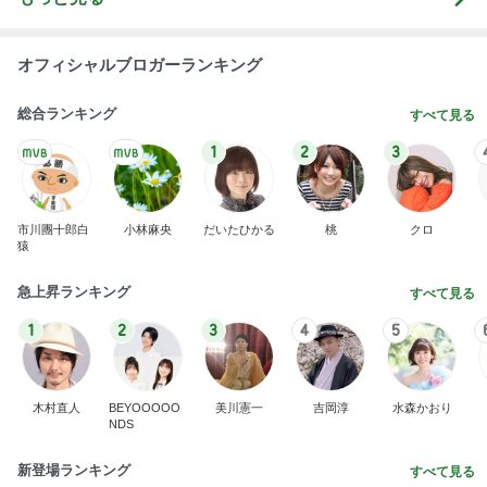
オフィシャルブロガーランキング
総合ランキング
すべて見る
1
2
3
市川團十郎白
小林麻央
だいたひかる
桃
クロ
猿
急上昇ランキング
すべて見る
1
2
3
4
5
木村直人
BEYOOOOO
美川憲一
吉岡淳
水森かおり
NDS
新登場ランキング
すべて見る