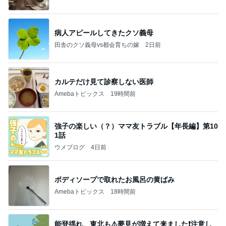
病人アピールしてきたクソ義母
田舎のクソ義母vs都会育ちの嫁
2日前
カルテだけ見て診察しない医師
Amebaトピックス
19時間前
強子の楽しい（？）ママ友トラブル【年長編】第10
1話
ウメブログ
4日前
ボディソープで取れたお風呂の黄ばみ
Amebaトピックス
18時間前
能登揺れ、東北も⚠️夢見が増えて来ました❗️注意し