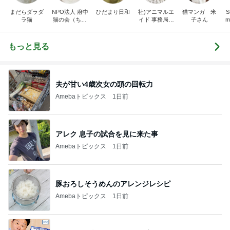
まだらダラダ
NPO法人 府中
ひだまり日和
社)アニマルエ
猫マンガ 米
St
ラ猫
猫の会（ちゅ
イド 事務局＆
子さん
m
ー猫）
みんなの日記
もっと見る
夫が甘い4歳次女の頭の回転力
Amebaトピックス
1日前
アレク 息子の試合を見に来た事
Amebaトピックス
1日前
豚おろしそうめんのアレンジレシピ
Amebaトピックス
1日前