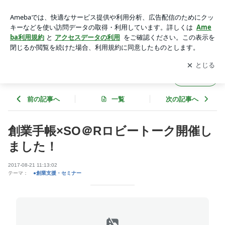
創業手帳×SO＠Rロビートーク開催しました！ | SO＠R OFFIC
IAL BLOG
アプリをダウンロードして
ブログの更新通知
を受け取りまし
開く
ょう。
SO＠R OFFICIAL BLOG
フォロー
前の記事へ
一覧
次の記事へ
創業手帳×SO＠Rロビートーク開催し
ました！
2017-08-21 11:13:02
テーマ：
●創業支援・セミナー