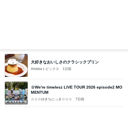
よし、タイ行こ
与儀大介
1日前
若乃花 タッカンマリ残りの味噌味
Amebaトピックス
1日前
【秩父鉄道】８/２～１１/３０開催 ガリガリ君が
秩父鉄道に遊びにやってくる！のご紹介です
秩父市議会議員 黒澤秀之 ブログ Powered by Ame
10日前
ba
桃 注文住宅キッチンのリフォーム検討
Amebaトピックス
9時間前
日東駒専や産近甲龍は英語よりも国語の攻略が重視