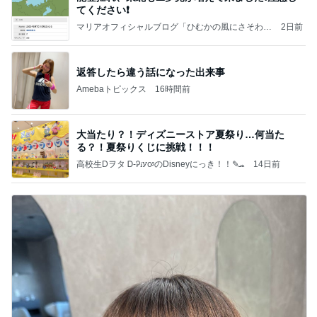
てください❗️
マリアオフィシャルブログ「ひむかの風にさそわれ
2日前
て」Powered by Ameba
返答したら違う話になった出来事
Amebaトピックス
16時間前
大当たり？！ディズニーストア夏祭り…何当た
る？！夏祭りくじに挑戦！！！
高校生Dヲタ Ꭰ-ᎮꭵꭹꭴのDisneyにっき！！✎ܚ
14日前