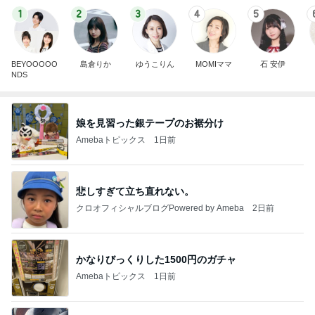
1
2
3
4
5
BEYOOOOO
島倉りか
ゆうこりん
MOMIママ
石 安伊
NDS
娘を見習った銀テープのお裾分け
Amebaトピックス
1日前
悲しすぎて立ち直れない。
クロオフィシャルブログPowered by Ameba
2日前
かなりびっくりした1500円のガチャ
Amebaトピックス
1日前