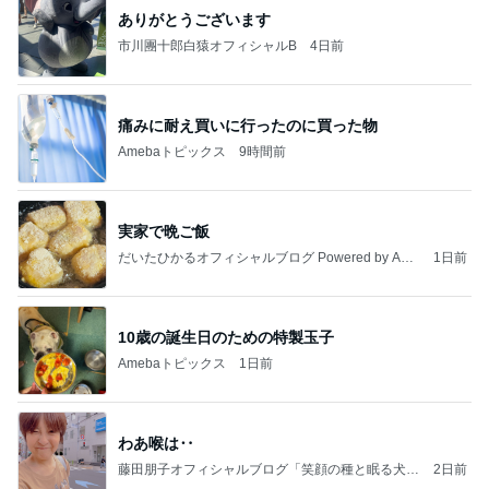
ありがとうございます
市川團十郎白猿オフィシャルB
4日前
痛みに耐え買いに行ったのに買った物
Amebaトピックス
9時間前
実家で晩ご飯
だいたひかるオフィシャルブログ Powered by Ame
1日前
ba
10歳の誕生日のための特製玉子
Amebaトピックス
1日前
わあ喉は‥
藤田朋子オフィシャルブログ「笑顔の種と眠る犬」
2日前
Powered by Ameba