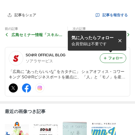
記事を報告する
記事をシェア
前の記事
次の記事
広島セミナー情報「スキルミ
～SO＠R創業支援「Get a C
気に入ったらフォロー
ガキ広島」第２２２号
hance！」～起業家のための
個別無料相談会のお知らせ
会員登録は不要です
SO＠R OFFICIAL BLOG
フォロー
ソアラサービス
「広島に “あったらいいな” をカタチに」 シェアオフィス・コワー
キング SO＠Rビジネスポートを拠点に、 「人」と「モノ」を産み
出す仕組みを推進し、広島の新しい価値と魅力を創造する 株式会
社ソアラサービスの公式ブログです。
最近の画像つき記事