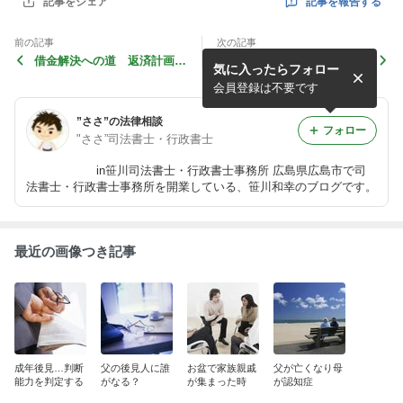
記事を報告する
記事をシェア
前の記事
次の記事
借金解決への道 返済計画の
自己破産後の日常生活
気に入ったらフォロー
変更
会員登録は不要です
”ささ”の法律相談
フォロー
"ささ”司法書士・行政書士
in笹川司法書士・行政書士事務所 広島県広島市で司
法書士・行政書士事務所を開業している、笹川和幸のブログです。
最近の画像つき記事
成年後見…判断
父の後見人に誰
お盆で家族親戚
父が亡くなり母
能力を判定する
がなる？
が集まった時
が認知症