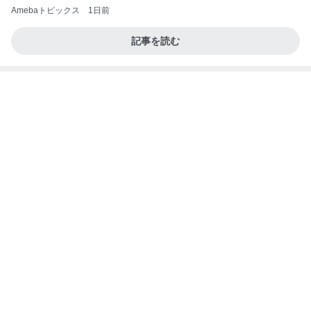
ファミマ新作・牛ホルモン味噌焼きうどんを食って
みたら想像と違ってて辛口レビューになっちまった
話
まあ食おう
1日前
そわそわドキドキしながらの入院準備
Amebaトピックス
1日前
アルツハイマー病が第3の糖尿病と呼ばれる理由…
糖の摂りすぎが脳細胞を破壊しかねないインスリン
の恐
サクラサク ご縁の神様ありがとうございます☆
6日前
すごい剣幕で私に訴えてきた患者