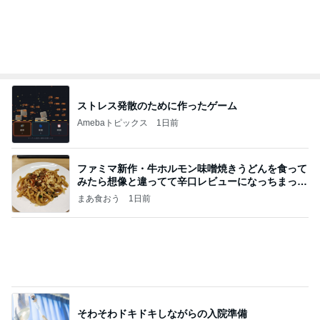
Amebaトピックス
1日前
ホルヘとタマラと海の見えるレストランに
アレクサンダー オフィシャルブログ「ねこのしっ
3日前
ぽ欲しいな」Powered by Ameba
だいた 息子の布団はハーフケット
Amebaトピックス
1日前
和歌山の味をどうぞ！セブン 玉林園監修 グリーン
ソフト風シュー
POP☆STAR 〜甘党女子の戯言〜
2日前