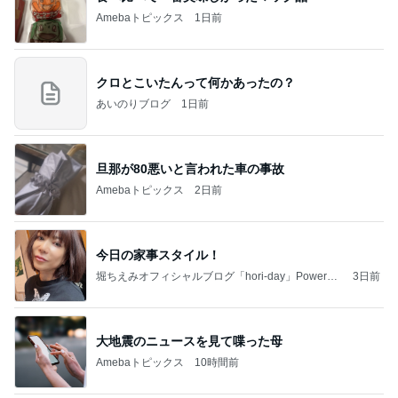
あいのりブログ
1日前
旦那が80悪いと言われた車の事故
Amebaトピックス
2日前
今日の家事スタイル！
堀ちえみオフィシャルブログ「hori-day」Powered
3日前
by Ameba
大地震のニュースを見て喋った母
Amebaトピックス
10時間前
当ブログの売り上げ件数、一部公開します…
世帯年収500万 ゆるゆる4人家族の節約ブログ 〜
1日前
ケチ旦那と金銭感覚マヒ嫁の日々〜