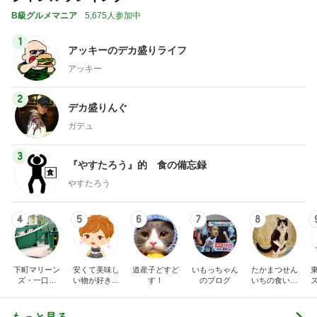
B級グルメマニア
5,675人参加中
1
アッキーのデカ盛りライフ
アッキー
2
デカ盛りんぐ
ガデュ
3
『やすたろう』的 食の備忘録
やすたろう
4
5
6
7
8
下町マリーン
安くて美味し
道産子どすど
いもっちゃん
たかまつせん
ズ・一口馬
い物が好き☆
す！
のブログ
いちの食い散
主・立ち飲
彡
らかし日記
み・立ち食い
そば