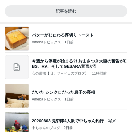
記事を読む
バターがじゅわる厚切りトースト
Amebaトピックス
1日前
今週から停電が始まる?! 片山さつき大臣の警告がE
BS、RV、そしてGESARA宣言が⁈
心の道標【旧：ヤ～ベェのブログ】
11時間前
だいた シンクロだった息子の寝相
Amebaトピックス
1日前
20260803 鬼郁隊4人衆で中ちゃん釣行 写メ
中ちゃんのブログ
2日前