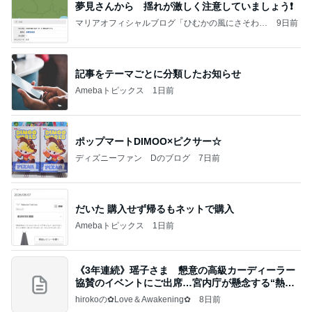
夢見さんから 揺れが激しく注意していましょう❗️
マリアオフィシャルブログ「ひむかの風にさそわれ
9日前
て」Powered by Ameba
記事をテーマごとに分類したお知らせ
Amebaトピックス
1日前
ポップマートDIMOO×ピクサー☆
ディズニーファン Dのブログ
7日前
だいた 購入せず帰るもネットで購入
Amebaトピックス
1日前
《3年連続》瑶子さま 懇意の高級カーディーラー
協賛のイベントにご出席…宮内庁が懸念する“熱心
すぎ
hirokoの✿Love＆Awakening✿
8日前