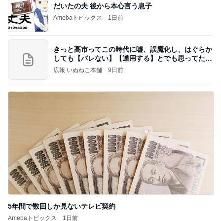
だいたの夫 後から本心言う息子
Amebaトピックス
1日前
きっと高市ってこの時代に嘘、誤魔化し、はぐらか
しても【バレない】【通用する】とでも思ってたん
だろ
広報 いぬねこ本舗
9日前
5年間で数回しか見ないテレビ契約
Amebaトピックス
1日前