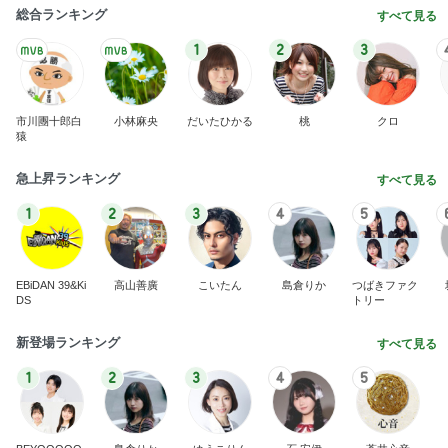
総合ランキング
すべて見る
1
2
3
市川團十郎白
小林麻央
だいたひかる
桃
クロ
猿
急上昇ランキング
すべて見る
1
2
3
4
5
EBiDAN 39&Ki
高山善廣
こいたん
島倉りか
つばきファク
DS
トリー
新登場ランキング
すべて見る
1
2
3
4
5