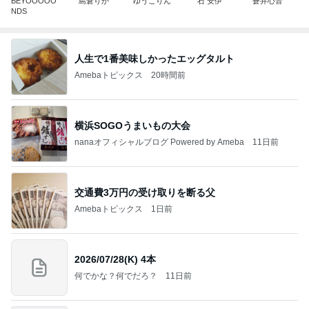
BEYOOOOO
島倉りか
ゆうこりん
石 安伊
蒼井心音
NDS
人生で1番美味しかったエッグタルト
Amebaトピックス
20時間前
横浜SOGOうまいもの大会
nanaオフィシャルブログ Powered by Ameba
11日前
交通費3万円の受け取りを断る父
Amebaトピックス
1日前
2026/07/28(K) 4本
何でかな？何でだろ？
11日前