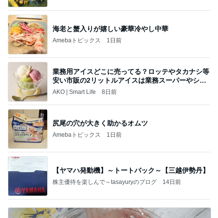
海老と蟹入りが嬉しい豪華冷やし中華
Amebaトピックス
1日前
業務用アイスどこに売ってる？ロッテやタカナシ等
安い市販の2リットルアイスは業務スーパーやシャ
トレ
AKO | Smart Life
8日前
尻尾の穴が大きく助かるオムツ
Amebaトピックス
1日前
【ヤマハ発動機】～トートバック～【三越伊勢丹】
株主優待を楽しんで～tasayuryのブログ
14日前