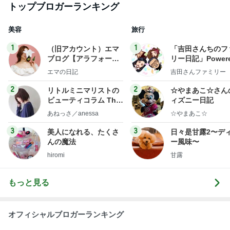
トップブロガーランキング
美容
旅行
1
1
（旧アカウント）エマ
「吉田さんちのフ
ブログ【アラフォー会
リー日記」Powere
社売却セカンドライ
y Ameba 吉田さ
エマの日記
吉田さんファミリー
フ】
ミリーオフィシャ
ログ
2
2
リトルミニマリストの
☆やまあこ☆さん
ビューティコラム The
ィズニー日記
little minimalist's bea
あねっさ／anessa
☆やまあこ☆
uty colum
3
3
美人になれる、たくさ
日々是甘露2〜デ
んの魔法
ー風味〜
hiromi
甘露
もっと見る
オフィシャルブロガーランキング