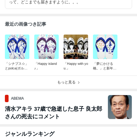
って、どこまでも届きますように。。。
最近の画像つき記事
「シナプス☆」
「Happy island
「Happy with yo
「夢にかける
とpolca(ポルカ)
♪」
u.」
橋。」と新年の
の事。
ご挨拶。
もっと見る
ABEMA
清水アキラ 37歳で急逝した息子 良太郎
さんの死去にコメント
ジャンルランキング