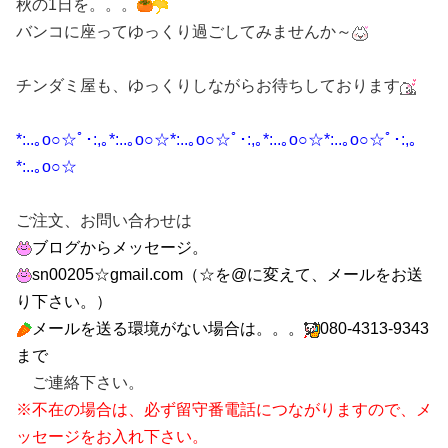
秋の1日を。。。
バンコに座ってゆっくり過ごしてみませんか～
チンダミ屋も、ゆっくりしながらお待ちしております
*:..｡o○☆ﾟ･:,｡*:..｡o○☆*:..｡o○☆ﾟ･:,｡*:..｡o○☆*:..｡o○☆ﾟ･:,｡
*:..｡o○☆
ご注文、お問い合わせは
ブログからメッセージ。
sn00205☆gmail.com
（☆を@に変えて、メールをお送
り下さい。）
メールを送る環境がない場合は。。。
080-4313-9343
まで
ご連絡下さい。
※不在の場合は、必ず留守番電話につながりますので、メ
ッセージをお入れ下さい。