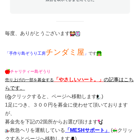
毎度、ありがとうございます
チンダミ屋
「手作り島ぞうり工房
」
です
チャリティー島ぞうり
「やさしいハート。」
の記事はこち
売り上げの一部を募金する
らです。
(
クリックすると、ページへ移動します
)
1足につき、３００円を募金に使わせて頂いております
が、
募金先を下記の2箇所からお選び頂けます
救急ヘリを運航している
「MESHサポート」
(
クリッ
クするとページへ移動します
)