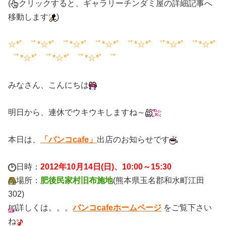
(
クリックすると、ギャラリーチンダミ屋の詳細記事へ
移動します
)
☆*ﾟ ゜ﾟ*☆*ﾟ ゜ﾟ*☆*ﾟ ゜ﾟ*☆*ﾟ ゜ﾟ*☆*ﾟ ゜ﾟ*☆*ﾟ ゜ﾟ*☆*ﾟ
゜ﾟ*☆*ﾟ ゜ﾟ*☆*ﾟ ゜ﾟ*☆*ﾟ ゜ﾟ
みなさん、こんにちは
明日から、連休でウキウキしますね～
本日は、
「バンコcafe」
出店のお知らせです
日時：
2012年10月14日(日)、10:00～15:30
場所：
肥後民家村旧布施地
(熊本県玉名郡和水町江田
302)
詳しくは。。。
バンコcafeホームページ
をご覧下さい
ね