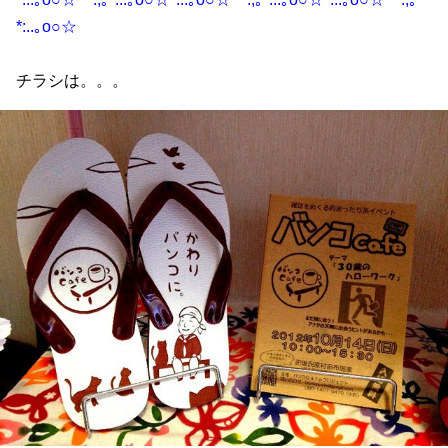
*:..｡o○☆
チラシは。。。