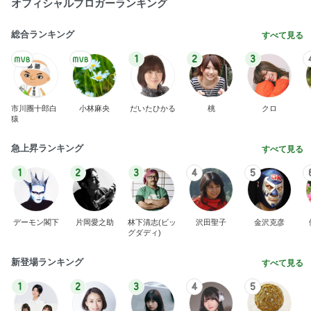
オフィシャルブロガーランキング
総合ランキング
すべて見る
1
2
3
市川團十郎白
小林麻央
だいたひかる
桃
クロ
猿
急上昇ランキング
すべて見る
1
2
3
4
5
デーモン閣下
片岡愛之助
林下清志(ビッ
沢田聖子
金沢克彦
グダディ)
新登場ランキング
すべて見る
1
2
3
4
5