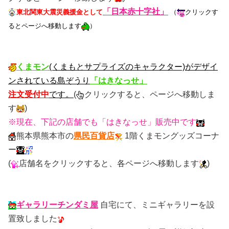
「
日本赤十字社」
東北関東大震災義援金として
（
クリックす
るとページへ移動します
）
くまモン
(くまもとサプライズのキャラクター)がデザイ
ンされている島ぞうり
「はきなっせ」
注文受付中
です。
(
クリックすると、ページへ移動しま
す
)
※現在、下記の店舗でも「はきなっせ」販売中です
熊本県熊本市の
県民百貨店
1階くまモングッズコーナ
ー
(
店舗名をクリックすると、各ページへ移動します
)
ギャラリーチンダミ屋
自宅にて、ミニギャラリーを設
置致しました