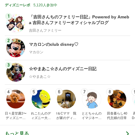
ディズニーレポ
5,120人参加中
1
「吉田さんちのファミリー日記」Powered by Ameb
a 吉田さんファミリーオフィシャルブログ
吉田さんファミリー
2
マカロンのclub disney♡
マカロン
3
☆やまあこ☆さんのディズニー日記
☆やまあこ☆
4
5
6
7
8
日々是甘露2〜
れこたんのデ
I＆Cママ 我
ととちゃんの
田舎暮らし40
ディズニー風
ィズニー大好
が家のディズ
イマジネーシ
代主婦の日常
Ꭰ
味〜
き♡孫4人
ニー♡ブログ
ョンタイム
もっと見る