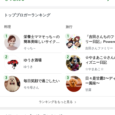
トップブロガーランキング
料理
旅行
1
1
栄養士ママそっち～の
「吉田さんちのフ
簡単美味しいサイクル
リー日記」Powere
献立
y Ameba 吉田さ
そっち～
吉田さんファミリー
ミリーオフィシャ
ログ
2
2
☆やまあこ☆さん
ゆうき酒場
ィズニー日記
ゆうき
☆やまあこ☆
3
3
日々是甘露2〜デ
毎日笑顔で過ごしたい
ー風味〜
モモ母さん
甘露
ランキングをもっと見る