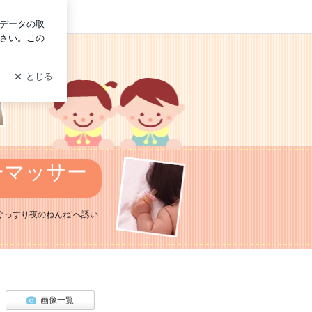
グイン
内 | しっかりお昼寝＆ぐっすりねんねで赤
ぐっすり夜のねんね’へ誘い
画像一覧