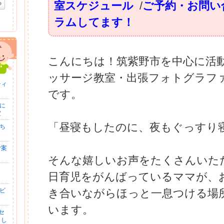
る
室スケジュール
/
ご予約・お問い
ラムしてます！
こんにちは！筑紫野市を中心に活
ッサージ教室・出張フォトグラファーの
ティ
です。
軽に
室
「昼寝もしたのに、夜もぐっすり
こち
ご案
そんな嬉しいお声をたくさんいただくS
日育児をがんばっているママが、
ベビ
き合いながらほっと一息つける場
います。
セ
まし