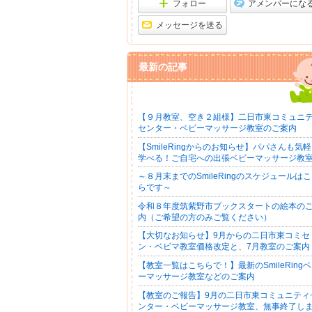
フォロー
アメンバーにな
メッセージを送る
最新の記事
【９月教室、空き２組様】二日市東コミュニ
センター・ベビーマッサージ教室のご案内
【SmileRingからのお知らせ】パパさんも気
学べる！ご自宅への出張ベビーマッサージ教
～８月末までのSmileRingのスケジュールは
らです～
令和８年度筑紫野市ブックスタートの絵本の
内（ご希望の方のみご覧ください）
【大切なお知らせ】9月からの二日市東コミセ
ン・ベビマ教室価格改定と、7月教室のご案内
【教室一覧はこちらで！】最新のSmileRing
ーマッサージ教室などのご案内
【教室のご報告】9月の二日市東コミュニティ
ンター・ベビーマッサージ教室、無事終了し