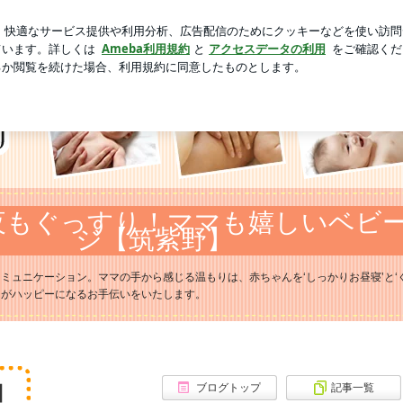
新規登録
ロ
かったお土産
芸能人ブログ
人気ブログ
セン・ベビマ教室価格改定と、7月教室のご案
筑紫野
ミュニケーション。ママの手から感じる温もりは、赤ちゃんを‘しっかりお昼寝’と‘
てがハッピーになるお手伝いをいたします。
ブログトップ
記事一覧
】