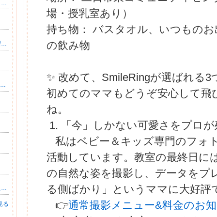
ノラ猫が屋根裏から落ちてきた！兄弟猫ナイト＆ジルのニャンダーライフ
場・授乳室あり）
持ち物： バスタオル、いつもの
の飲み物
赤ちゃんと真のつながりを学ぶ『脳の運動学習プログラム！ベビーマインドタッチ®』世界一幸せな赤ちゃん！キングチャイルドアカデミー
✨ 改めて、SmileRingが選ばれる
家族の“いま”を自然に丁寧に残す出張フォト │ 筑紫野
初めてのママもどうぞ安心して飛
ね。
1. 「今」しかない可愛さをプロ
私はベビー＆キッズ専門のフォ
活動しています。教室の最終日に
の自然な姿を撮影し、データをプ
る側ばかり」というママに大好評
完全個室トレーニングルーム貸し切りジム【久留米・Acegym】
👉
通常撮影メニュー&料金のお
見る