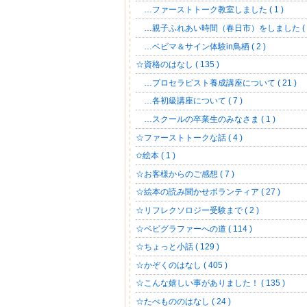
…ファーストトーク教室しました ( 1 )
…親子ふれあい時間（春日市）をしました ( 6
…ベビマ＆サイン体験in鳥栖 ( 2 )
☆資格のはなし ( 135 )
…プロセラピスト養成講座について ( 21 )
…各初級講座について ( 7 )
…スクールの卒業生のみなさま ( 1 )
☆ファーストトークな話 ( 4 )
✩絵本 ( 1 )
☆お客様からのご感想 ( 7 )
☆絵本の読み聞かせボランティア ( 27 )
☆リフレクソロジー受験まで ( 2 )
☆ベビグラファーへの道 ( 114 )
☆ちょっと小話 ( 129 )
☆かぞくのはなし ( 405 )
☆こんな嬉しい事がありました！ ( 135 )
☆たべもののはなし ( 24 )