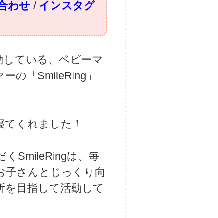
合わせ
/
インスタグ
動している、ベビーマ
「SmileRing」
寝てくれました！」
mileRingは、毎
お子さんとじっくり向
所を目指して活動して