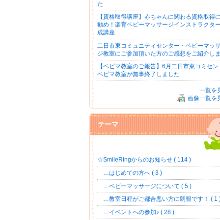
た
【資格取得講座】赤ちゃんに関わる資格取得
勧め！楽育ベビーマッサージインストラクタ
成講座
二日市東コミュニティセンター・ベビーマッ
ジ教室にご参加頂いた方のご感想をご紹介し
【ベビマ教室のご報告】6月二日市東コミセン
ベビマ教室が無事終了しました
一覧を
画像一覧を
テーマ
☆SmileRingからのお知らせ ( 114 )
…はじめての方へ ( 3 )
…ベビーマッサージについて ( 5 )
…教室日程がご都合悪い方に朗報です！ ( 1 
…イベントへの参加♪ ( 28 )