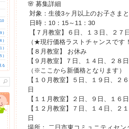
🌸 募集詳細
対象：生後3ヶ月以上のお子さま
10
日時：10：15～11：30
【７月教室】６日、１３日、２７
 )
（★現行価格ラストチャンスです
 )
 )
【８月教室】 お休み
 )
【９月教室】７日、１４日、２８
見る
（※ここから新価格となります）
【１０月教室】５日、１９日、２
日
【１１月教室】２日、９日、１６
【１２月教室】７日、１４日、２
日
場所： 二日市東コミュニティセン