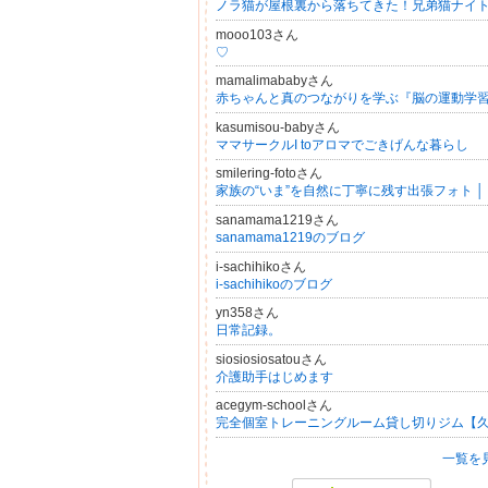
mooo103さん
♡
mamalimababyさん
kasumisou-babyさん
ママサークルI toアロマでごきげんな暮らし
smilering-fotoさん
sanamama1219さん
sanamama1219のブログ
i-sachihikoさん
i-sachihikoのブログ
yn358さん
日常記録。
siosiosiosatouさん
介護助手はじめます
acegym-schoolさん
一覧を