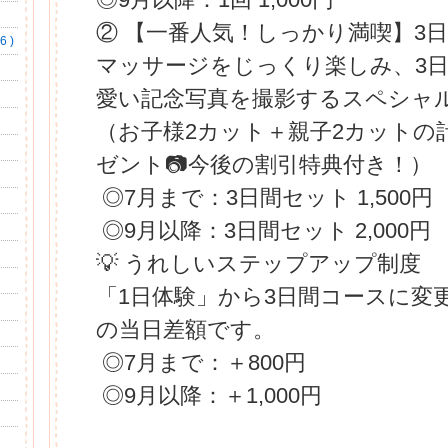
② 【一番人気！しっかり満喫】3
 )
マッサージをじっくり楽しみ、3
愛い記念写真を撮影するスペシャ
（お子様2カット＋親子2カットの
ゼント📷今後の割引特典付き！）
◎7月まで：3日間セット 1,500円
◎9月以降：3日間セット 2,000円
💡 うれしいステップアップ制度
「1日体験」から3日間コースに変
の当日差額です。
◎7月まで：＋800円
◎9月以降：＋1,000円