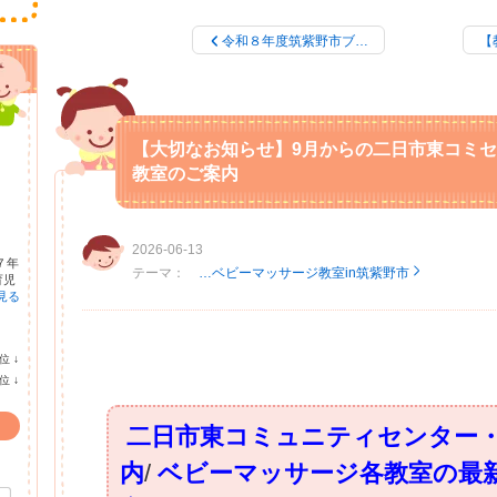
令和８年度筑紫野市ブ…
【
【大切なお知らせ】9月からの二日市東コミセ
教室のご案内
2026-06-13
７年
テーマ：
…ベビーマッサージ教室in筑紫野市
育児
見る
位
↓
ラ
位
↓
ン
ラ
キ
ン
ン
キ
二日市東コミュニティセンター
グ
ン
下
グ
降
内
/
ベビーマッサージ各教室の最
下
降