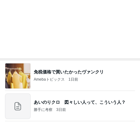
娘の帰省が楽しみでもツライ別れ
Amebaトピックス
1日前
今週から停電が始まる?! 片山さつき大臣の警告がE
BS、RV、そしてGESARA宣言が⁈
心の道標【旧：ヤ～ベェのブログ】
23時間前
我慢の限界で飲んだ先生の処方
Amebaトピックス
16時間前
業務用アイスどこに売ってる？ロッテやタカナシ等
安い市販の2リットルアイスは業務スーパーやシャ
トレ
AKO | Smart Life
9日前