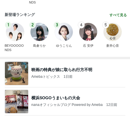
NDS
新登場ランキング
すべて見る
1
2
3
4
5
BEYOOOOO
島倉りか
ゆうこりん
石 安伊
蒼井心音
NDS
映画の特典が娘に取られ行方不明
Amebaトピックス
1日前
横浜SOGOうまいもの大会
nanaオフィシャルブログ Powered by Ameba
12日前