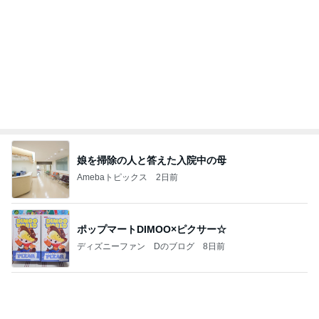
古村比呂 8が並ぶ縁起の良い日
Amebaトピックス
1日前
当ブログの売り上げ件数、一部公開します…
世帯年収500万 ゆるゆる4人家族の節約ブログ 〜
2日前
ケチ旦那と金銭感覚マヒ嫁の日々〜
鶏もも肉800gを揚げた唐揚げ
Amebaトピックス
1日前
美味しいお茶とお菓子で。母とティータイム
小林礼奈オフィシャルブログ「小林礼奈のブーブー
9日前
ブログ」Powered by Ameba