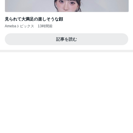
求めていた体型カバーできるワンピース
Amebaトピックス
1日前
【ＮＴＴ】～【高松Ｇ】～【パイオラックス】～
【アルビス】お買い物～取引
株主優待を楽しんで～tasayuryのブログ
3日前