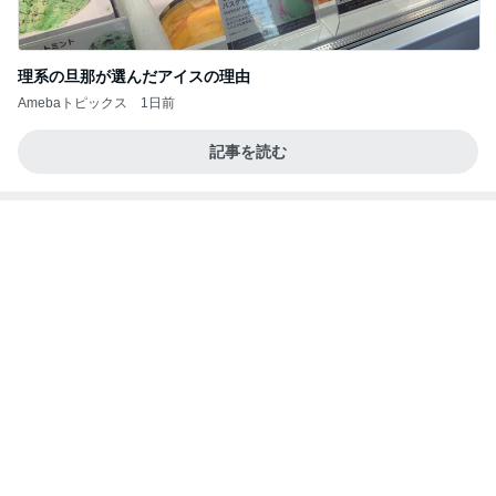
娘を掃除の人と答えた入院中の母
Amebaトピックス
2日前
ポップマートDIMOO×ピクサー☆
ディズニーファン Dのブログ
8日前