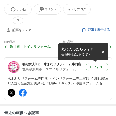
いいね
コメント
リブログ
3
記事を報告する
記事をシェア
前の記事
次の記事
渋川市 トイレリフォーム
渋川市 スマイルリフォー
気に入ったらフォロー
TOTO 組合せトイレ
ム 今年もお世話になりまし
た
会員登録は不要です
群馬県渋川市 水まわりリフォーム専門店 スマイルリフォーム
フォロー
群馬県渋川市 スマイルリフォーム
水まわりリフォーム専門店 トイレリフォーム売上実績 渋川地域No
1 洗面化粧台施行実績渋川地域No1 キッチン 浴室リフォームもお
任せください 水まわりリフォームのスマイルリフォーム
最近の画像つき記事