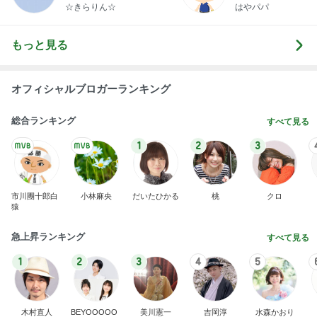
らりん☆のブログ
☆きらりん☆
はやパパ
もっと見る
オフィシャルブロガーランキング
総合ランキング
すべて見る
1
2
3
市川團十郎白
小林麻央
だいたひかる
桃
クロ
猿
急上昇ランキング
すべて見る
1
2
3
4
5
木村直人
BEYOOOOO
美川憲一
吉岡淳
水森かおり