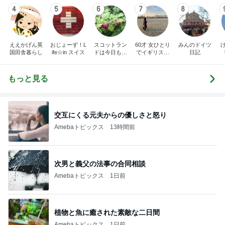
4
5
6
7
8
ええかげん英
おじょーず！L
スコットラン
60才 女ひとり
みんのドイツ
国田舎暮らし
ife☆in スイス
ドは今日も曇
でイギリスに
日記
り空
移住
もっと見る
交互にくる元夫からの優しさと怒り
Amebaトピックス
13時間前
次男と義父の法事の合同相談
Amebaトピックス
1日前
植物と魚に癒された素敵な二日間
Amebaトピックス
1日前