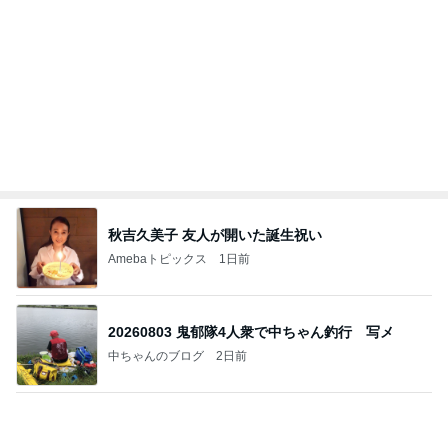
そんな事しか出来ない娘への甘やかし
Amebaトピックス
1日前
私達が何も言えなくなる事を楽しみにしていまー
す｡
最後の悪あがき
3日前
3軒はしごした大満足な誕生日
Amebaトピックス
1日前
今日の服装 ブログ読んでくれてて嬉しい瞬間。
桃オフィシャルブログ Powered by Ameba
2日前