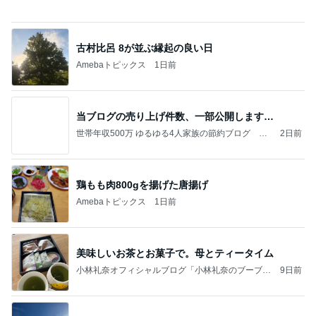
職人技に脱帽した愛車の仕上がり
Amebaトピックス
1日前
《3年連続》瑶子さま 懇意の高級カーディーラー
協賛のイベントにご出席…宮内庁が懸念する“熱心
すぎ
hirokoの✿Love＆Awakening✿
9日前