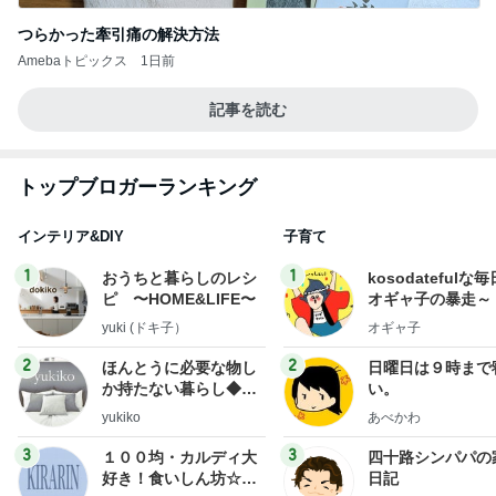
つらかった牽引痛の解決方法
Amebaトピックス
1日前
記事を読む
トップブロガーランキング
インテリア&DIY
子育て
1
1
おうちと暮らしのレシ
kosodatefulな毎
ピ 〜HOME&LIFE〜
オギャ子の暴走～
yuki (ドキ子）
オギャ子
2
2
ほんとうに必要な物し
日曜日は９時まで
か持たない暮らし◆Ke
い。
ep Life Simple◆〜イ
yukiko
あべかわ
ンテリアのきろく〜
3
3
１００均・カルディ大
四十路シンパパの
好き！食いしん坊☆き
日記