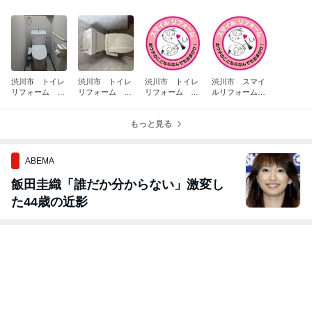
渋川市 トイレ
渋川市 トイレ
渋川市 トイレ
渋川市 スマイ
リフォーム 和
リフォーム T
リフォーム T
ルリフォーム
式から洋式トイ
OTO 組合せト
OTO 組合せト
今年もお世話に
レに
イレ
イレ
なりました
もっと見る
ABEMA
飯田圭織「誰だか分からない」激変し
た44歳の近影