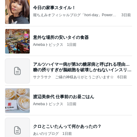
今日の家事スタイル！
堀ちえみオフィシャルブログ「hori-day」Powered
3日前
by Ameba
意外な場所の安いタイの食器
Amebaトピックス
1日前
アルツハイマー病が第3の糖尿病と呼ばれる理由…
糖の摂りすぎが脳細胞を破壊しかねないインスリン
の恐
サクラサク ご縁の神様ありがとうございます☆
6日前
渡辺美奈代 仕事前のお昼ごはん
Amebaトピックス
1日前
クロとこいたんって何かあったの？
あいのりブログ
1日前