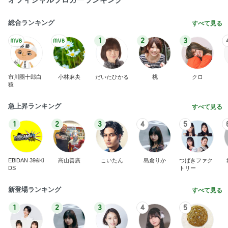
総合ランキング
すべて見る
1
2
3
市川團十郎白
小林麻央
だいたひかる
桃
クロ
猿
急上昇ランキング
すべて見る
1
2
3
4
5
EBiDAN 39&Ki
高山善廣
こいたん
島倉りか
つばきファク
DS
トリー
新登場ランキング
すべて見る
1
2
3
4
5