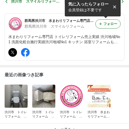
渋川市 スマイルリフォー
渋川市 トイレリフォーム
気に入ったらフォロー
ム 今年もお世話になりまし
TOTO GGA 新商品
た
会員登録は不要です
群馬県渋川市 水まわりリフォーム専門店 スマイルリフォーム
フォロー
群馬県渋川市 スマイルリフォーム
水まわりリフォーム専門店 トイレリフォーム売上実績 渋川地域No
1 洗面化粧台施行実績渋川地域No1 キッチン 浴室リフォームもお
任せください 水まわりリフォームのスマイルリフォーム
最近の画像つき記事
渋川市 トイレ
渋川市 トイレ
渋川市 トイレ
渋川市 水まわ
リフォーム 和
リフォーム T
リフォーム T
りリフォーム専
式から洋式トイ
OTO 組合せト
OTO 組合せト
門店 スマイル
レに
イレ
イレ
リフォーム