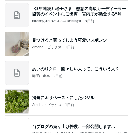
《3年連続》瑶子さま 懇意の高級カーディーラー
協賛のイベントにご出席…宮内庁が懸念する“熱心
すぎ
hirokoの✿Love＆Awakening✿
8日前
見つけると買ってしまう可愛いスポンジ
Amebaトピックス
1日前
あいのりクロ 図々しい人って、こういう人？
勝手に考察
2日前
消費に困りペーストにしたバジル
Amebaトピックス
1日前
当ブログの売り上げ件数、一部公開します…