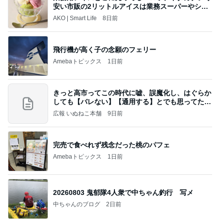
安い市販の2リットルアイスは業務スーパーやシャ
トレ
AKO | Smart Life
8日前
飛行機が高く子の念願のフェリー
Amebaトピックス
1日前
きっと高市ってこの時代に嘘、誤魔化し、はぐらか
しても【バレない】【通用する】とでも思ってたん
だろ
広報 いぬねこ本舗
9日前
完売で食べれず残念だった桃のパフェ
Amebaトピックス
1日前
20260803 鬼郁隊4人衆で中ちゃん釣行 写メ
中ちゃんのブログ
2日前