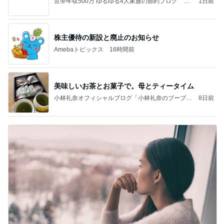
世帯年収500万 ゆるゆる4人家族の節約ブログ 〜
1日前
ケチ旦那と金銭感覚マヒ嫁の日々〜
株主優待の新設と廃止のお知らせ
Amebaトピックス
16時間前
美味しいお茶とお菓子で。母とティータイム
小林礼奈オフィシャルブログ「小林礼奈のブーブー
8日前
ブログ」Powered by Ameba