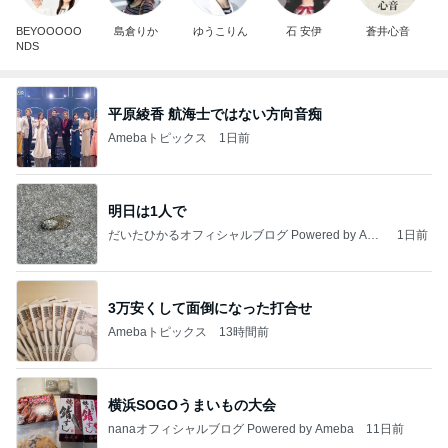
BEYOOOOO
島倉りか
ゆうこりん
石 安伊
蒼井心音
NDS
平原綾香 航海士ではない方向音痴
Amebaトピックス
1日前
明日は1人で
だいたひかるオフィシャルブログ Powered by Ame
1日前
ba
3万安くして面倒になった打合せ
Amebaトピックス
13時間前
横浜SOGOうまいもの大会
nanaオフィシャルブログ Powered by Ameba
11日前