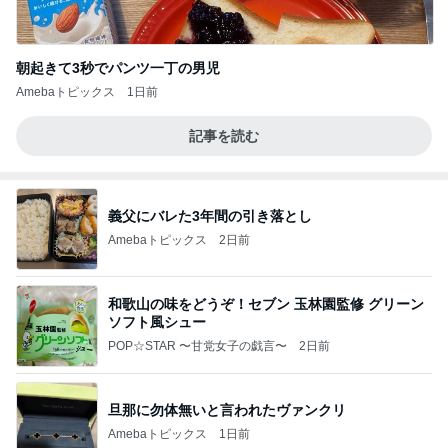
朝起きて3秒でパンツ一丁の男児
Amebaトピックス
1日前
記事を読む
義父にバレた3年間の引き落とし
Amebaトピックス
2日前
和歌山の味をどうぞ！セブン 玉林園監修 グリーン
ソフト風シュー
POP☆STAR 〜甘党女子の戯言〜
2日前
旦那に勿体無いと言われたヴァンクリ
Amebaトピックス
1日前