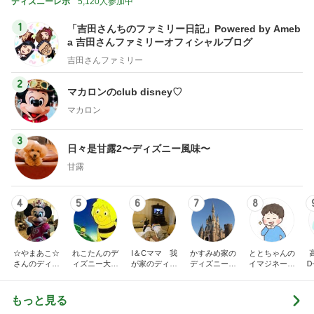
ディズニーレポ
5,120人参加中
1
「吉田さんちのファミリー日記」Powered by Ameb
a 吉田さんファミリーオフィシャルブログ
吉田さんファミリー
2
マカロンのclub disney♡
マカロン
3
日々是甘露2〜ディズニー風味〜
甘露
4
5
6
7
8
☆やまあこ☆
れこたんのデ
I＆Cママ 我
かすみめ家の
ととちゃんの
さんのディズ
ィズニー大好
が家のディズ
ディズニー大
イマジネーシ
Ꭰ
ニー日記
き♡孫4人
ニー♡ブログ
好き遠方組的
ョンタイム
ディズニー生
活
もっと見る