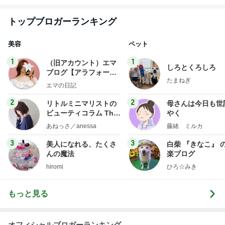
トップブロガーランキング
美容
ペット
1
1
（旧アカウント）エマ
しろとくろしろ
ブログ【アラフォー会
たまねぎ
社売却セカンドライ
エマの日記
フ】
2
2
リトルミニマリストの
母さんは今日も世
ビューティコラム The
やく
little minimalist's bea
あねっさ／anessa
藤緒 ミルカ
uty colum
3
3
美人になれる、たくさ
白柴 『きなこ』 
んの魔法
楽ブログ
hiromi
ひろ☆みき
もっと見る
オフィシャルブロガーランキング