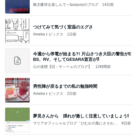
株主優待を楽しんで～tasayuryのブログ
14日前
つけてみて気づく室温のエグさ
Amebaトピックス
1日前
今週から停電が始まる?! 片山さつき大臣の警告がE
BS、RV、そしてGESARA宣言が⁈
心の道標【旧：ヤ～ベェのブログ】
12時間前
男性陣が戻るまでの私の勉強時間
Amebaトピックス
2日前
夢見さんから 揺れが激しく注意していましょう❗️
マリアオフィシャルブログ「ひむかの風にさそわれ
9日前
て」Powered by Ameba