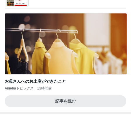
香港在住えりのおいしい食べ歩きガイド
13日前
旦那に6年スッピン見せない患者
Amebaトピックス
1日前
地獄
日本人
1日前
子供達の留守番中に起きた地震
Amebaトピックス
1日前
敬三さんも言いよったのよか。そうか。それは茂美
のしてはならない禁じ手だったな。陣内が言いよる
のよ
nanasantojiroのブログ
2日前