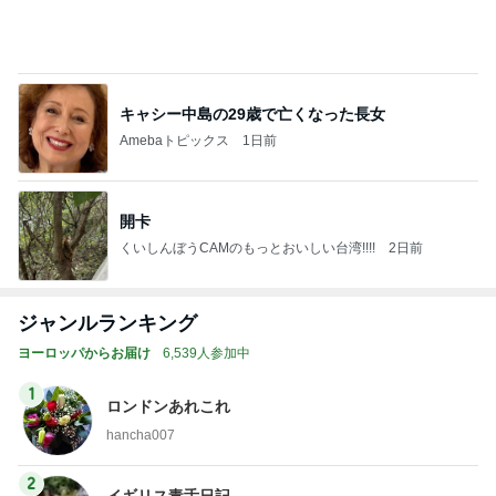
キャシー中島の29歳で亡くなった長女
Amebaトピックス
1日前
開卡
くいしんぼうCAMのもっとおいしい台湾!!!!
2日前
ジャンルランキング
ヨーロッパからお届け
6,539人参加中
1
ロンドンあれこれ
hancha007
2
イギリス毒舌日記
wiltomo
3
スコットランドひきこもり日記