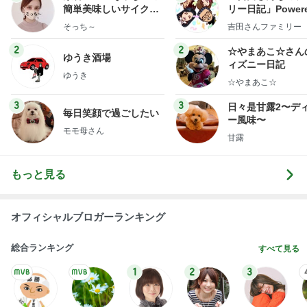
ゆうき
☆やまあこ☆
3
3
日々是甘露2〜デ
毎日笑顔で過ごしたい
ー風味〜
モモ母さん
甘露
もっと見る
オフィシャルブロガーランキング
総合ランキング
すべて見る
1
2
3
市川團十郎白
小林麻央
だいたひかる
桃
クロ
猿
急上昇ランキング
すべて見る