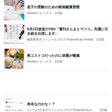
Amebaトピックス
13時間前
記事を読む
安心して進めと言われたおみくじ
Amebaトピックス
1日前
【ANAプレミアムクラス初体験】雷で50分遅延…
沖縄往復で分かった「余裕を買う」価値
華麗なるスタバマダム
2日前
NISAの含み益で欲しいエルメス
Amebaトピックス
1日前
最近の香港で食べて感動したもの、いろいろまと
め！