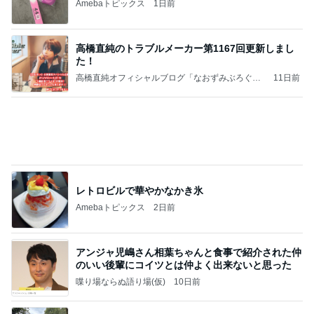
ポッキー以来の・・・初ビーナス♪
ＳＲ♡ＬＯＶＥＲの・・・キックでＧＯ♪
11日前
新幹線ホームに登場した限定スタンプ