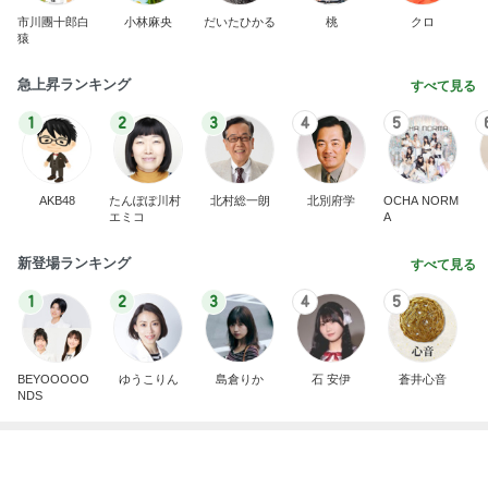
1
2
3
4
5
AKB48
たんぽぽ川村
北村総一朗
北別府学
OCHA NORM
エミコ
A
新登場ランキング
すべて見る
1
2
3
4
5
BEYOOOOO
ゆうこりん
島倉りか
石 安伊
蒼井心音
NDS
原田龍二 突然姿を現したキジに感激
Amebaトピックス
1日前
開卡