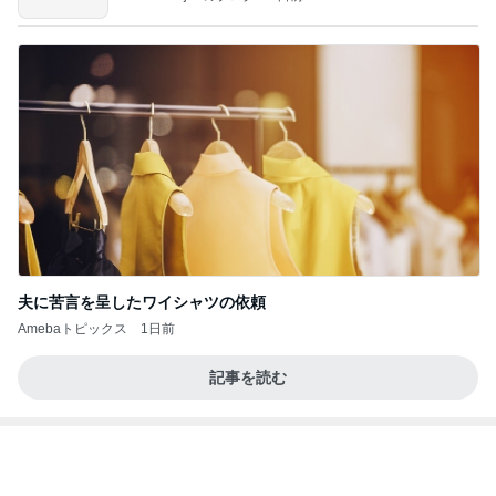
担任の言葉で決まったまさかの推薦
Amebaトピックス
10時間前
記事を読む
アレク 3人の中でも大きい一歳児
Amebaトピックス
2日前
価値観の違いによる「失敗」に対して感情的に反省
しない 私だけの宗教仮称略称偶然と暗合教教義候
補
ムカシオナガザルのwesternblack brain stool2024
4日前
年（令和6）11月25日以来減酒断煙再開ムカシオナ
ガザル