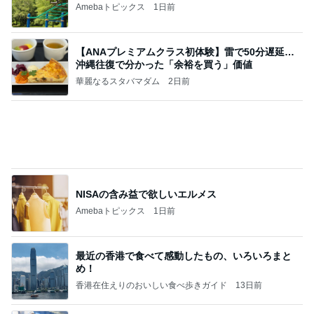
高橋直純のトラブルメーカー第1167回更新しまし
た！
高橋直純オフィシャルブログ「なおずみぶろぐ」
11日前
Powered by Ameba
レトロビルで華やかなかき氷
Amebaトピックス
2日前
アンジャ児嶋さん相葉ちゃんと食事で紹介された仲
のいい後輩にコイツとは仲よく出来ないと思った
喋り場ならぬ語り場(仮)
10日前
桃の母 仲が良いのが嬉しい兄弟孫
Amebaトピックス
20時間前
何故トランプ大統領が日本円を支援するのかと聞か
れた時の答え
nokoarikonのブログ
2日前