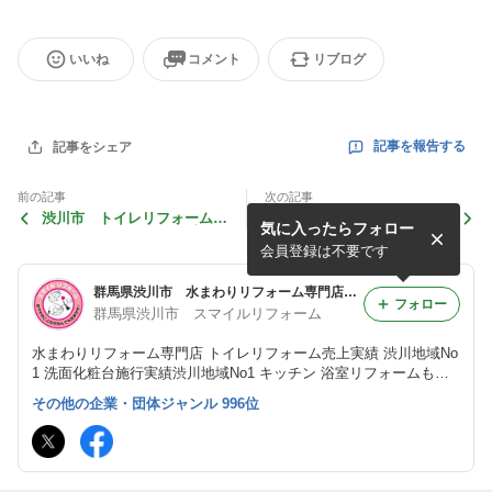
いいね
コメント
リブログ
記事を報告する
記事をシェア
前の記事
次の記事
渋川市 トイレリフォーム
渋川市 キッチン 水栓交
気に入ったらフォロー
Panasonicアラウーノ 専用
換 水まわりリフォーム
手洗
会員登録は不要です
群馬県渋川市 水まわりリフォーム専門店 スマイルリフォーム
フォロー
群馬県渋川市 スマイルリフォーム
水まわりリフォーム専門店 トイレリフォーム売上実績 渋川地域No
1 洗面化粧台施行実績渋川地域No1 キッチン 浴室リフォームもお
任せください 水まわりリフォームのスマイルリフォーム
その他の企業・団体ジャンル 996位