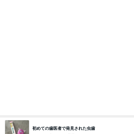
あの人と言い争いになりかけた朝
Amebaトピックス
1日前
8月6日「めざましテレビ」林佑香さん着用のウィル
セレクションの小花刺繍タックスリーブカーディガ
ン
れなのブログ
11時間前
上原さくら 毎日拭いている娘の宝物
Amebaトピックス
1日前
相続税を、払えないで、売りに出されて不動産は、
外国のお金持ちに買われているそうです。やばいで
すよ
ht9299yzf祈りのブログ
5日前
月々約5万円の9K間取りの戸建て
Amebaトピックス
1日前