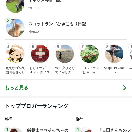
Norizo
4
5
6
7
8
ええかげん英
おじょーず！L
60才 女ひとり
スコットラン
Simple Pleasur
国田舎暮らし
ife☆in スイス
でイギリスに
ドは今日も曇
es
移住
り空
もっと見る
トップブロガーランキング
料理
旅行
1
1
栄養士ママそっち～の
「吉田さんちのフ
簡単美味しいサイクル
リー日記」Powere
献立
y Ameba 吉田さ
そっち～
吉田さんファミリー
ミリーオフィシャ
ログ
2
2
☆やまあこ☆さん
ゆうき酒場
ィズニー日記