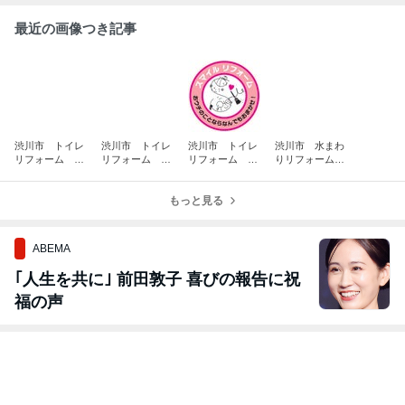
最近の画像つき記事
渋川市 トイレ
渋川市 トイレ
渋川市 トイレ
渋川市 水まわ
リフォーム 和
リフォーム T
リフォーム T
りリフォーム専
式から洋式トイ
OTO 組合せト
OTO 組合せト
門店 スマイル
レに
イレ
イレ
リフォーム
もっと見る
ABEMA
｢人生を共に｣ 前田敦子 喜びの報告に祝
福の声