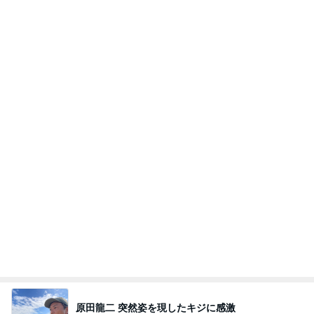
くいしんぼうCAMのもっとおいしい台湾!!!!
2日前
病気で実感した家族との大切な時間
Amebaトピックス
1日前
TOPTOY☆Cocoa Workshop
ディズニーファン Dのブログ
8日前
息子の受験のための映画鑑賞習慣
Amebaトピックス
1日前
8月2日放送のTBS「週刊さんまとマツコ」先週に引
き続き出演します♪
植草美幸オフィシャルブログ Powered by Ameba
5日前