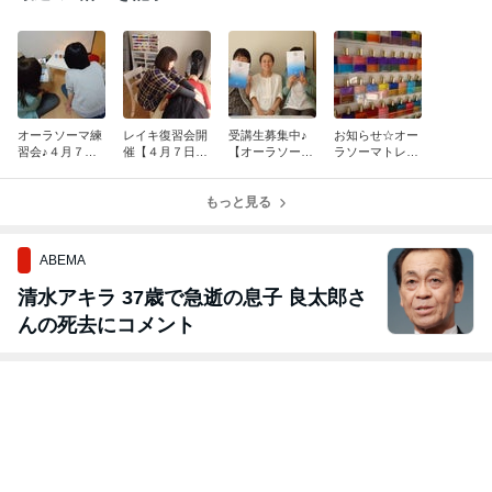
オーラソーマ練
レイキ復習会開
受講生募集中♪
お知らせ☆オー
習会♪４月７日
催【４月７日、
【オーラソーマ
ラソーマトレー
開催
１６日】
レベル1コー
ニングコースに
ス】３月コース
ついて
もっと見る
ABEMA
清水アキラ 37歳で急逝の息子 良太郎さ
んの死去にコメント