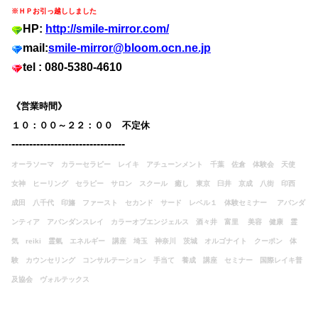
※ＨＰお引っ越ししました
HP:
http://smile-mirror.com/
mail:
smile-mirror@bloom.ocn.ne.jp
tel : 080-5380-4610
《営業時間》
１０：００～２２：００ 不定休
--------------------------------
オーラソーマ カラーセラピー レイキ アチューンメント 千葉 佐倉 体験会 天使
女神 ヒーリング セラピー サロン スクール 癒し 東京 臼井 京成 八街 印西
成田 八千代 印旛 ファースト セカンド サード レベル１ 体験セミナー
アバンダ
ンティア アバンダンスレイ カラーオブエンジェルス 酒々井 富里 美容 健康
霊
気 reiki 霊氣 エネルギー 講座 埼玉 神奈川 茨城 オルゴナイト クーポン 体
験 カウンセリング コンサルテーション 手当て 養成 講座 セミナー 国際レイキ普
及協会 ヴォルテックス