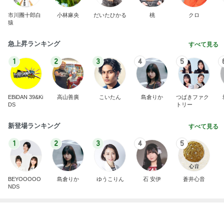
市川團十郎白
小林麻央
だいたひかる
桃
クロ
猿
急上昇ランキング
すべて見る
1
2
3
4
5
EBiDAN 39&Ki
高山善廣
こいたん
島倉りか
つばきファク
DS
トリー
新登場ランキング
すべて見る
1
2
3
4
5
BEYOOOOO
島倉りか
ゆうこりん
石 安伊
蒼井心音
NDS