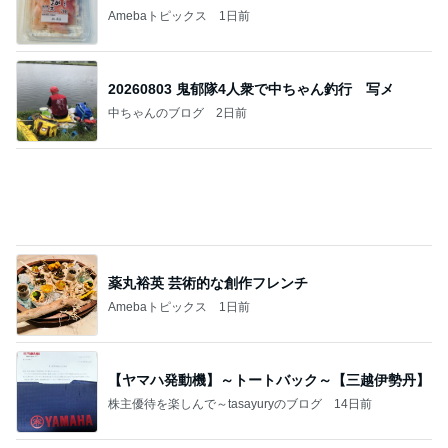
Amebaトピックス
1日前
20260803 鬼郁隊4人衆で中ちゃん釣行 写メ
中ちゃんのブログ
2日前
薬丸裕英 芸術的な創作フレンチ
Amebaトピックス
1日前
【ヤマハ発動機】～トートバック～【三越伊勢丹】
株主優待を楽しんで～tasayuryのブログ
14日前