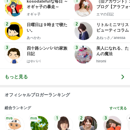
1
1
kosodatefulな毎日 ～
（旧アカウント）
オギャ子の暴走～
ブログ【アラフォ
社売却セカンドラ
オギャ子
エマの日記
フ】
2
2
日曜日は９時まで寝た
リトルミニマリス
い。
ビューティコラム 
little minimalist'
あべかわ
あねっさ／anessa
uty colum
3
3
四十路シンパパの家族
美人になれる、た
日記
んの魔法
はやパパ
hiromi
もっと見る
オフィシャルブロガーランキング
総合ランキング
すべて見る
1
2
3