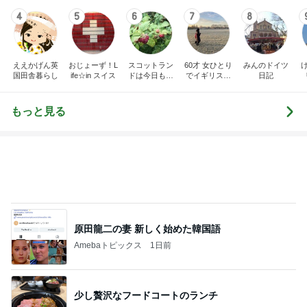
4
5
6
7
8
ええかげん英
おじょーず！L
スコットラン
60才 女ひとり
みんのドイツ
国田舎暮らし
ife☆in スイス
ドは今日も曇
でイギリスに
日記
り空
移住
もっと見る
原田龍二の妻 新しく始めた韓国語
Amebaトピックス
1日前
少し贅沢なフードコートのランチ