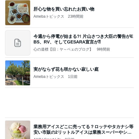
肝心な物を買い忘れたお買い物
Amebaトピックス
23時間前
今週から停電が始まる?! 片山さつき大臣の警告がE
BS、RV、そしてGESARA宣言が⁈
心の道標【旧：ヤ～ベェのブログ】
9時間前
実がならず花も咲かない寂しい庭
Amebaトピックス
1日前
業務用アイスどこに売ってる？ロッテやタカナシ等
安い市販の2リットルアイスは業務スーパーやシャ
トレ