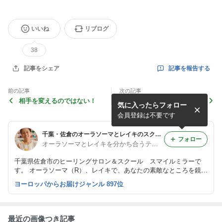
いいね
リブログ
38
記事を報告する
記事をシェア
前の記事
次の記事
相手を変えるのではない！
私の頭の中はすでに春みたい
気に入ったらフォロー
（笑）
会員登録は不要です
千葉・佐倉のオーラソーマとレイキのスクール☆スマイルミラー
フォロー
オーラソーマとレイキを分かち合うティーチャー☆蔭山智子@千葉
千葉県佐倉市のヒーリングサロン＆スクール スマイルミラーで
す。 オーラソーマ（R）、レイキで、あなたの素敵なところを鏡の
ように映し出し、笑顔になれるスペースです♪
ヨーロッパからお届けジャンル 897位
最近の画像つき記事