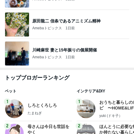
原田龍二 信条であるアニミズム精神
Amebaトピックス
1日前
川崎麻世 妻と15年振りの個展開催
Amebaトピックス
1日前
トップブロガーランキング
ペット
インテリア&DIY
1
1
おうちと暮らしの
しろとくろしろ
ピ 〜HOME&LI
たまねぎ
yuki (ドキ子）
2
2
母さんは今日も世話を
ほんとうに必要な
やく
か持たない暮らし