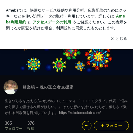
相楽暁～魂の孤立者支援家
アプリをダウンロードして
ブログの更新通知
を受け取りまし
開く
ょう。
相楽暁～魂の孤立者支援家
生きづらさを抱える方のためのコミュニティ 「ココトモクラブ」代表 「悩み
から夢まで話せる友達がほしい。」 そんな想いを持つ人たちが、優しさで繋
がれる居場所を目指しています。 https://kokotomoclub.com/
365
376
フォロー
フォロワー
投稿