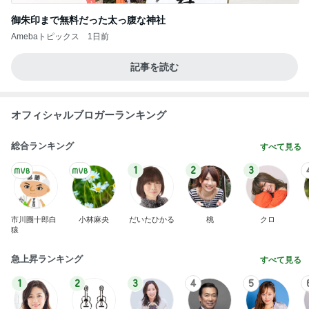
御朱印まで無料だった太っ腹な神社
Amebaトピックス
1日前
記事を読む
オフィシャルブロガーランキング
総合ランキング
すべて見る
1
2
3
市川團十郎白
小林麻央
だいたひかる
桃
クロ
猿
急上昇ランキング
すべて見る
1
2
3
4
5