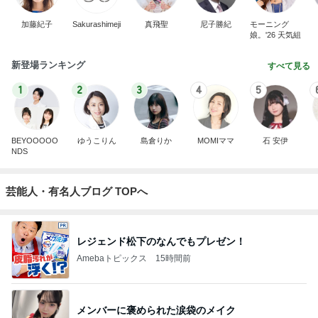
加藤紀子
Sakurashimeji
真飛聖
尼子勝紀
モーニング
娘。'26 天気組
新登場ランキング
すべて見る
1
2
3
4
5
BEYOOOOO
ゆうこりん
島倉りか
MOMIママ
石 安伊
NDS
芸能人・有名人ブログ TOPへ
レジェンド松下のなんでもプレゼン！
Amebaトピックス
15時間前
メンバーに褒められた涙袋のメイク