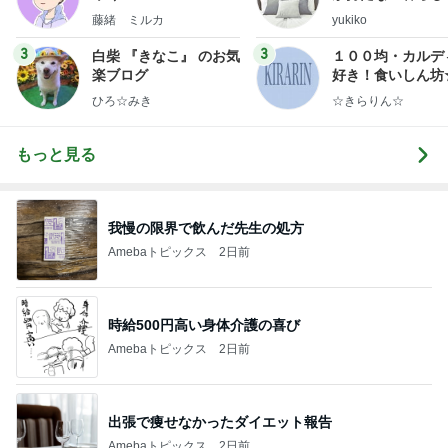
ep Life Simple
藤緒 ミルカ
yukiko
ンテリアのきろく
3
3
白柴 『きなこ』 のお気
１００均・カルデ
楽ブログ
好き！食いしん坊
らりん☆のブログ
ひろ☆みき
☆きらりん☆
もっと見る
我慢の限界で飲んだ先生の処方
Amebaトピックス
2日前
時給500円高い身体介護の喜び
Amebaトピックス
2日前
出張で痩せなかったダイエット報告
Amebaトピックス
2日前