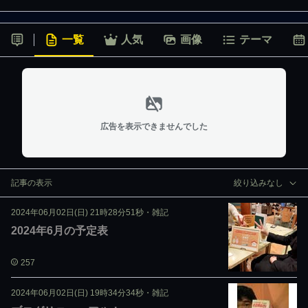
一覧
人気
画像
テーマ
広告を表示できませんでした
記事の表示
絞り込みなし
2024年06月02日(日) 21時28分51秒
・
雑記
2024年6月の予定表
257
2024年06月02日(日) 19時34分34秒
・
雑記