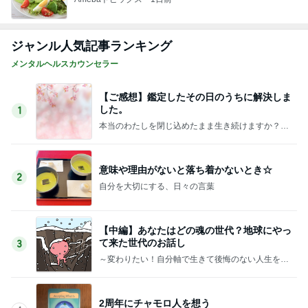
ジャンル人気記事ランキング
メンタルヘルスカウンセラー
【ご感想】鑑定したその日のうちに解決しま
した。
1
本当のわたしを閉じ込めたまま生き続けますか？ ─
─あなたを止めているのは心の奥に残った引っかか
りかもしれません
意味や理由がないと落ち着かないとき☆
2
自分を大切にする、日々の言葉
【中編】あなたはどの魂の世代？地球にやっ
て来た世代のお話し
3
～変わりたい！自分軸で生きて後悔のない人生を送
りたいアラフィフ女性へ～地に足着いたスピリチュ
アルを学び心を解き放とう
2周年にチャモロ人を想う