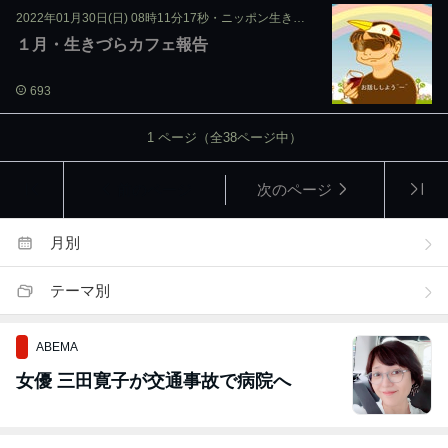
2022年01月30日(日) 08時11分17秒
・
ニッポン生きづらサミット
１月・生きづらカフェ報告
693
1
ページ（全
38
ページ中）
前のページ
次のページ
月別
テーマ別
ABEMA
女優 三田寛子が交通事故で病院へ