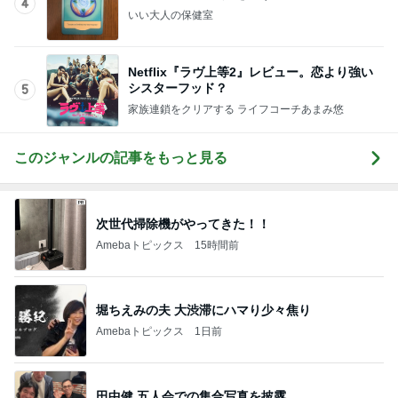
4
いい大人の保健室
Netflix『ラヴ上等2』レビュー。恋より強い
シスターフッド？
5
家族連鎖をクリアする ライフコーチあまみ悠
このジャンルの記事をもっと見る
次世代掃除機がやってきた！！
Amebaトピックス
15時間前
堀ちえみの夫 大渋滞にハマり少々焦り
Amebaトピックス
1日前
田中健 五人会での集合写真を披露