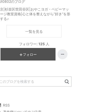
UI0802のブログ
京|杉並区世田谷区|おやこヨガ・ベビーマッ
ージ教室資格|心と体を整えながら”好き”を形
する♪
一覧を見る
フォロワー:
125
人
フォロー
RSS
著作権についてのご注意