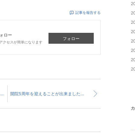
2
2
記事を報告する
2
2
ォロー
フォロー
2
アクセスが簡単になります
2
2
2
ODのQ&A集、順調に監修作業が進んでいます！
開院5周年を迎えることが出来ました！
カ