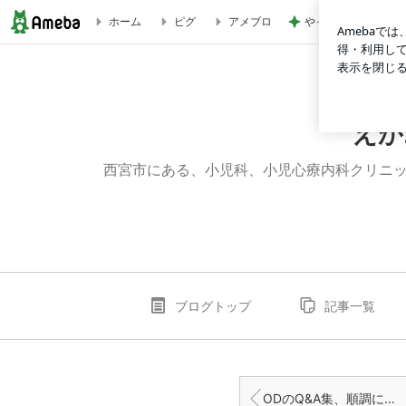
やっと買えたコスト
ホーム
ピグ
アメブロ
ピアネットAliceさんがODのQ&A集を作成されます！ | え
えが
西宮市にある、小児科、小児心療内科クリニッ
ブログトップ
記事一覧
ODのQ&A集、順調に監修作業が進んでいます！