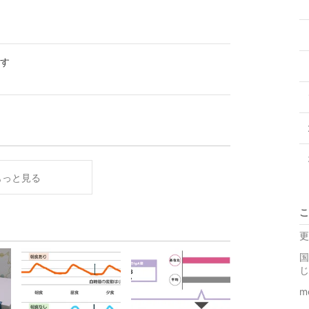
す
もっと見る
こ
更
国
じ
m