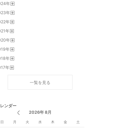
024
年
く
開
023
年
く
開
022
年
く
開
021
年
く
開
020
年
く
開
019
年
く
開
018
年
く
開
017
年
く
開
く
一覧を見る
レンダー
2026年 8月
日
月
火
水
木
金
土