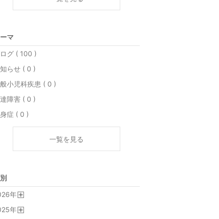
ーマ
ログ ( 100 )
知らせ ( 0 )
般小児科疾患 ( 0 )
達障害 ( 0 )
身症 ( 0 )
一覧を見る
別
026
年
開
025
年
く
開