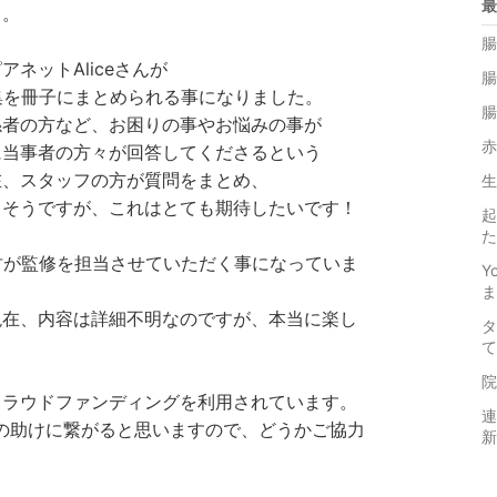
最
・。
腸
ネットAliceさんが
腸
集を冊子にまとめられる事になりました。
腸
係者の方など、お困りの事やお悩みの事が
赤
に当事者の方々が回答してくださるという
在、スタッフの方が質問をまとめ、
生
るそうですが、これはとても期待したいです！
起
た
竹が監修を担当させていただく事になっていま
Y
ま
現在、内容は詳細不明なのですが、本当に楽し
タ
て
院
クラウドファンディングを利用されています。
連
の助けに繋がると思いますので、どうかご協力
新