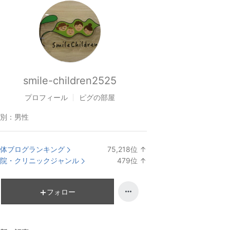
smile-children2525
プロフィール
ピグの部屋
別：
男性
体ブログランキング
75,218
位
↑
ラ
院・クリニックジャンル
479
位
↑
ン
ラ
キ
ン
ン
キ
フォロー
グ
ン
上
グ
昇
上