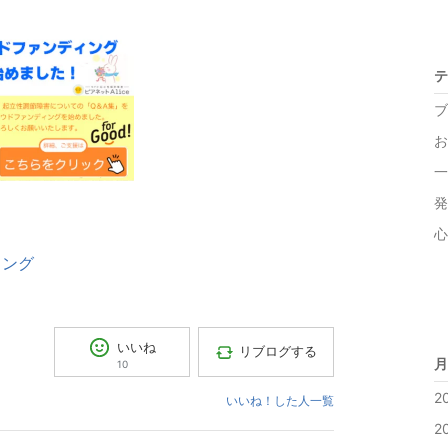
テ
ブ
お
一
発
心
ィング
いいね
リブログする
月
10
2
いいね！した人一覧
2