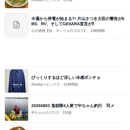
心の道標【旧：ヤ～ベェのブログ】
15時間前
びっくりするほど涼しい冷感ポンチョ
Amebaトピックス
21時間前
20260803 鬼郁隊4人衆で中ちゃん釣行 写メ
中ちゃんのブログ
2日前
ほろ苦いコーヒー風味の大人のサンド
Amebaトピックス
1日前