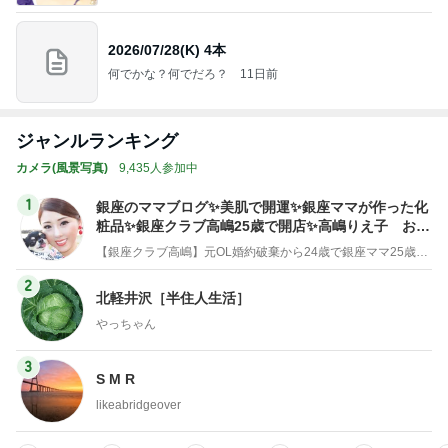
ジャンルランキング
カメラ(風景写真)
9,435人参加中
1
銀座のママブログ✨美肌で開運✨銀座ママが作った化
粧品✨銀座クラブ高嶋25歳で開店✨高嶋りえ子 お着
物でエルメス バーキン コーデ
【銀座クラブ高嶋】元OL婚約破棄から24歳で銀座ママ25歳でオーナーママ銀座 美肌で開運♡パワースポット巡り高嶋りえ子ブログ
2
北軽井沢［半住人生活］
やっちゃん
3
S M R
likeabridgeover
4
5
6
7
8
Akinobu Tanig
秘密基地
妻に先立たれ
カメラと歩
「やす」のの
uchi | Itoshima
た老人ブログ
く、日本の風
んびり日常記