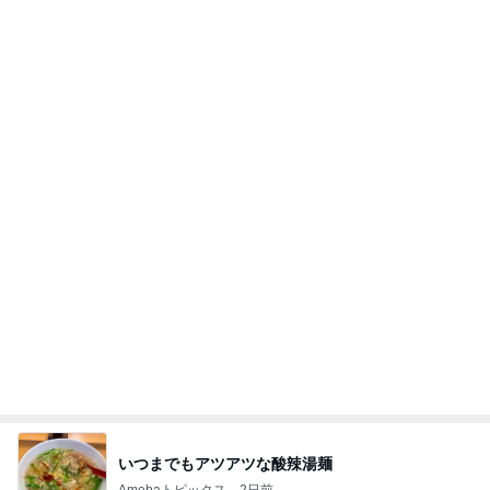
いつまでもアツアツな酸辣湯麺
Amebaトピックス
2日前
今週から停電が始まる?! 片山さつき大臣の警告がE
BS、RV、そしてGESARA宣言が⁈