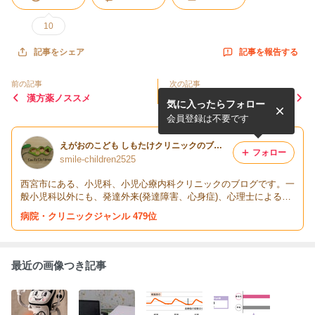
10
記事を報告する
記事をシェア
前の記事
次の記事
漢方薬ノススメ
開院2年を迎えることができ
気に入ったらフォロー
ました。
会員登録は不要です
えがおのこども しもたけクリニックのブログ
フォロー
smile-children2525
西宮市にある、小児科、小児心療内科クリニックのブログです。一
般小児科以外にも、発達外来(発達障害、心身症)、心理士による心
理外来なども行っています。
病院・クリニックジャンル 479位
最近の画像つき記事