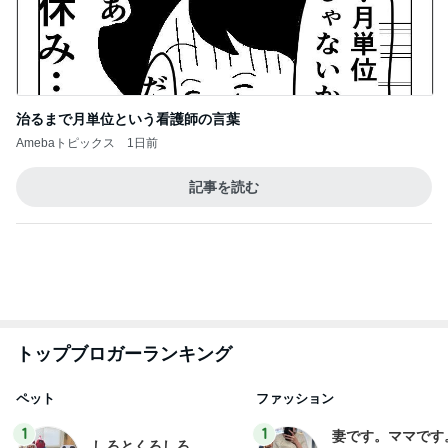
治るまで月単位という看護師の言葉
Amebaトピックス
1日前
記事を読む
トップブロガーランキング
ペット
ファッション
1
1
妻です。ママです
しろとくろしろ
です。
たまねぎ
eri.
2
2
母さんは今日も世話を
40代からの大人
やく
アルを品良く着こ