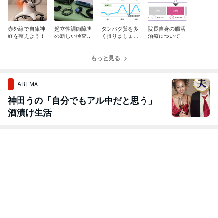
赤外線で自律神
起立性調節障害
タンパク質を多
院長自身の腸活
経を整えよう！
の新しい検査機
く摂りましょ
治療について
器が届きまし
う！・・と言わ
た！
れても・・
もっと見る
ABEMA
神田うの「自分でもアル中だと思う」
酒漬け生活