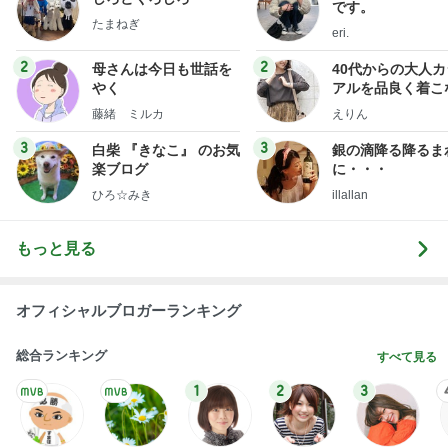
ファッションブロ
藤緒 ミルカ
えりん
3
3
白柴 『きなこ』 のお気
銀の滴降る降るま
楽ブログ
に・・・
ひろ☆みき
illallan
もっと見る
オフィシャルブロガーランキング
総合ランキング
すべて見る
1
2
3
市川團十郎白
小林麻央
だいたひかる
桃
クロ
猿
急上昇ランキング
すべて見る