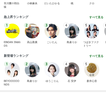
1
2
3
4
5
EBiDAN 39&Ki
高山善廣
こいたん
島倉りか
つばきファク
DS
トリー
新登場ランキング
すべて見る
1
2
3
4
5
BEYOOOOO
島倉りか
ゆうこりん
石 安伊
蒼井心音
NDS