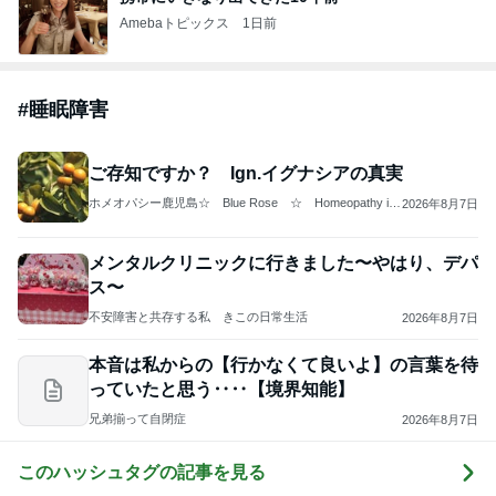
Amebaトピックス
1日前
#
睡眠障害
ご存知ですか？ Ign.イグナシアの真実
ホメオパシー鹿児島☆ Blue Rose ☆ Homeopathy in
2026年8月7日
Kagoshima ☆
メンタルクリニックに行きました〜やはり、デパ
ス〜
不安障害と共存する私 きこの日常生活
2026年8月7日
本音は私からの【行かなくて良いよ】の言葉を待
っていたと思う‥‥【境界知能】
兄弟揃って自閉症
2026年8月7日
このハッシュタグの記事を見る