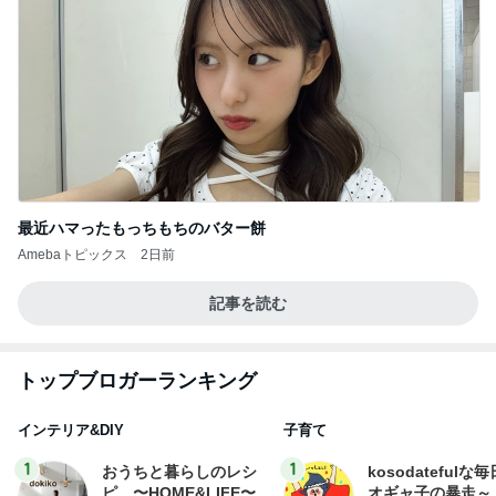
最近ハマったもっちもちのバター餅
Amebaトピックス
2日前
記事を読む
トップブロガーランキング
インテリア&DIY
子育て
1
1
おうちと暮らしのレシ
kosodatefulな毎
ピ 〜HOME&LIFE〜
オギャ子の暴走～