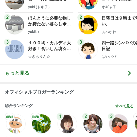
yuki (ドキ子）
オギャ子
2
2
ほんとうに必要な物し
日曜日は９時まで
か持たない暮らし◆Ke
い。
ep Life Simple◆〜イ
yukiko
あべかわ
ンテリアのきろく〜
3
3
１００均・カルディ大
四十路シンパパの
好き！食いしん坊☆き
日記
らりん☆のブログ
☆きらりん☆
はやパパ
もっと見る
オフィシャルブロガーランキング
総合ランキング
すべて見る
1
2
3