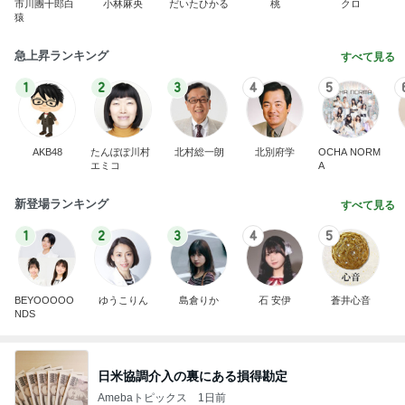
市川團十郎白
小林麻央
だいたひかる
桃
クロ
猿
急上昇ランキング
すべて見る
1
2
3
4
5
AKB48
たんぽぽ川村
北村総一朗
北別府学
OCHA NORM
エミコ
A
新登場ランキング
すべて見る
1
2
3
4
5
BEYOOOOO
ゆうこりん
島倉りか
石 安伊
蒼井心音
NDS
日米協調介入の裏にある損得勘定
Amebaトピックス
1日前