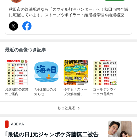
秋田市の灯油配達なら「スマイル灯油センター」へ！秋田市内全域
に宅配しています。ストーブやボイラー・給湯器修理や給湯器交
換、ストーブ分解整備もお任せください！！
最近の画像つき記事
お盆期間の営業
7月休業日のお
今年も「ストー
ゴールデンウィ
のご案内
知らせ
ブ分解整備」大
ークの営業のお
好評受付中！
知らせです！
もっと見る
ABEMA
｢最後の日｣元ジャンポケ斉藤慎二被告