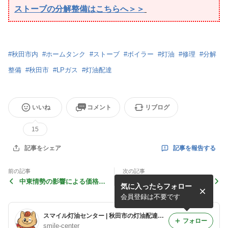
ストーブの分解整備はこちらへ＞＞
#
秋田市内
#
ホームタンク
#
ストーブ
#
ボイラー
#
灯油
#
修理
#
分解
整備
#
秋田市
#
LPガス
#
灯油配達
いいね
コメント
リブログ
15
記事を報告する
記事をシェア
前の記事
次の記事
中東情勢の影響による価格高
【重要】原油価格高騰による
気に入ったらフォロー
騰と数量制限について
値上げ見込みについて
会員登録は不要です
スマイル灯油センター | 秋田市の灯油配達ブログ
フォロー
smile-center