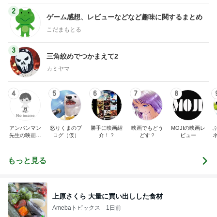
2
ゲーム感想、レビューなどなど趣味に関するまとめ
こだまもとる
3
三角絞めでつかまえて2
カミヤマ
4
5
6
7
8
アンパンマン
怒りくまのブ
勝手に映画紹
映画でもどう
MOJIの映画レ
先生の映画講
ログ（仮）
介！？
どす？
ビュー
座
もっと見る
上原さくら 大量に買い出しした食材
Amebaトピックス
1日前