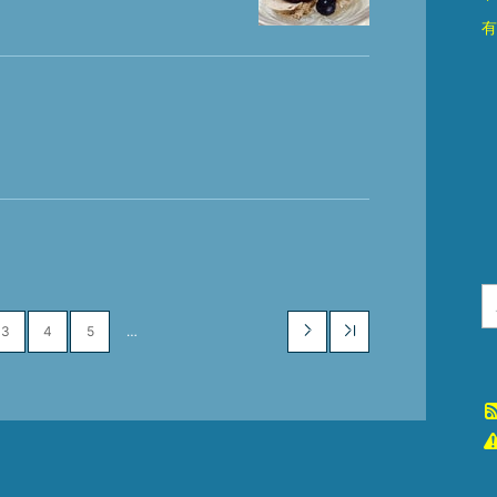
有
3
4
5
…