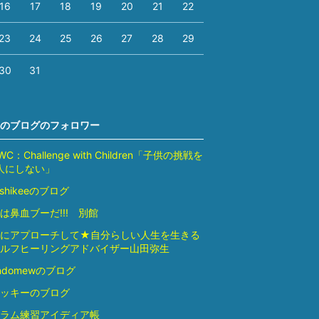
16
17
18
19
20
21
22
23
24
25
26
27
28
29
30
31
のブログのフォロワー
WC：Challenge with Children「子供の挑戦を
人にしない」
oshikeeのブログ
は鼻血ブーだ!!! 別館
心にアプローチして★自分らしい人生を生きる
ルフヒーリングアドバイザー山田弥生
ndomewのブログ
ッキーのブログ
ラム練習アイディア帳