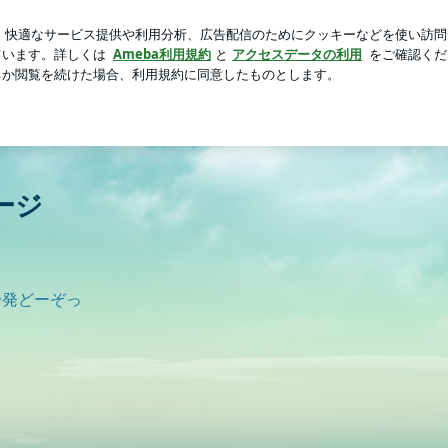
人を消した写真
芸能人ブログ
人気ブログ
新規登録
ロ
ージ
一発どーぞっ