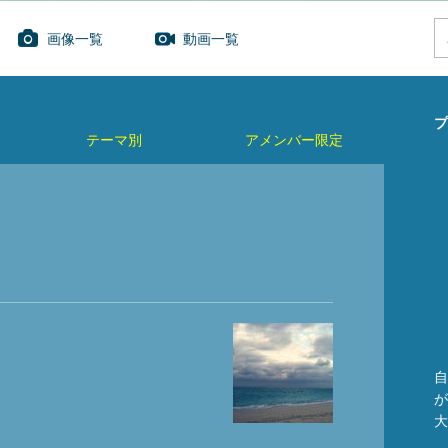
画像一覧
動画一覧
プ
テーマ別
アメンバー限定
自
が
大