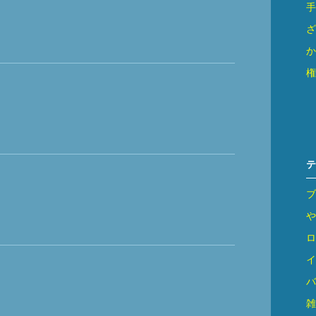
手
ざ
か
権
テ
ブ
や
ロ
イ
バ
雑