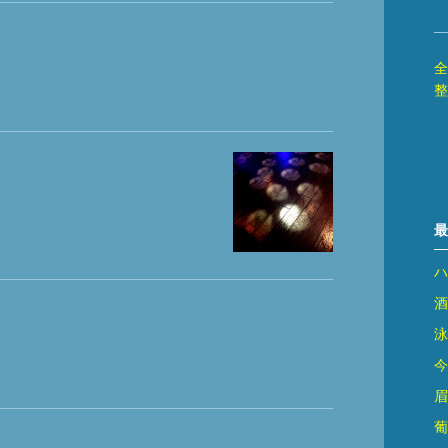
全
整
最
ハ
酒
泳
今
眉
葡