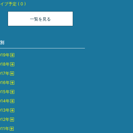
イブ予定 ( 0 )
一覧を見る
別
019
年
開
018
年
く
開
017
年
く
開
016
年
く
開
015
年
く
開
014
年
く
開
013
年
く
開
012
年
く
開
011
年
く