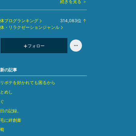
続きを見る ＞
体ブログランキング
314,083
位
↑
ラ
体・リラクゼーションジャンル
ン
キ
ン
フォロー
グ
上
昇
新の記事
リボテを好かれても困るから
とめし
ぐ
日の記録。
毛に絆創膏
萄