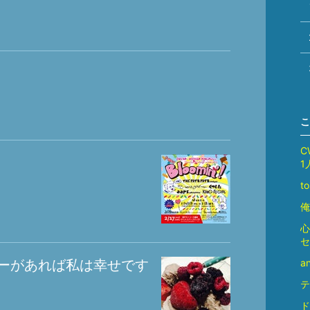
こ
C
1
t
俺
セ
ーがあれば私は幸せです
a
テ
ド