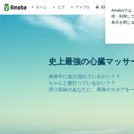
高橋英樹 カメラで
ホーム
ピグ
アメブロ
ブログ記事一覧｜史上最強の心臓マッサージ
史上最強の心臓マッサ
身体中に血が流れているかい？？
ちゃんと脈打っているかい？？
滞り気味のあなたに、渾身のスネアを