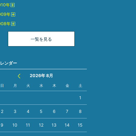
開
010
年
く
開
009
年
く
開
008
年
く
開
く
一覧を見る
レンダー
2026年 8月
日
月
火
水
木
金
土
1
2
3
4
5
6
7
8
9
10
11
12
13
14
15